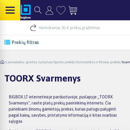
Nemokamas 30 d. prekių grąžinimas
Prekių filtras
/
Laisvalaikis, sportas, turizmas
/
Sporto prekės
/
Gimnastikos ir fitneso prekės
/
Svar
TOORX Svarmenys
BIGBOX.LT internetinėje parduotuvėje, puslapyje „TOORX
Svarmenys“, rasite platų prekių pasirinkimą internetu. Čia
pateikiami žinomų gamintojų prekės, kurias patogu palyginti
pagal kainą, savybes, pristatymo informaciją ir kitas svarbias
sąlygas.