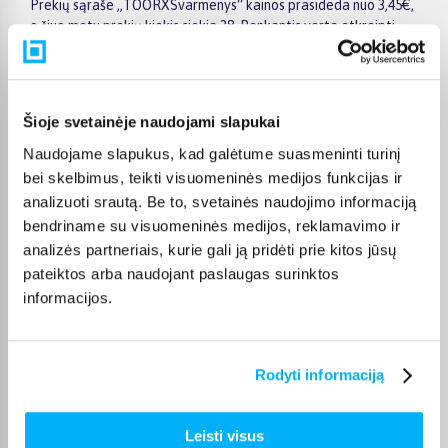
Prekių sąraše „TOORXSvarmenys“ kainos prasideda nuo 3,45€,
o šiuo metu prekių kiekis siekia 38. Renkantis verta atkreipti
dėmesį į taikomas akcijas, specialius pasiūlymus, techninius
parametrus bei papildomas pirkimo sąlygas, kad būtų lengviau
išsirinkti geriausiai jūsų poreikius atitinkantį variantą.
Šioje svetainėje naudojami slapukai
Papildomi pasirinkimai ir prekių savybių filtrai padeda patogiai
susiaurinti asortimentą ir greičiau rasti tinkamą prekę.
Naudojame slapukus, kad galėtume suasmeninti turinį
Peržiūrėkite „TOORXSvarmenys“ pasiūlymus BIGBOX.LT,
bei skelbimus, teikti visuomeninės medijos funkcijas ir
palyginkite prekes ir pirkite internetu patogiai. Pasirinktą
analizuoti srautą. Be to, svetainės naudojimo informaciją
prekę pristatysime per jos aprašyme nurodytą terminą.
bendriname su visuomeninės medijos, reklamavimo ir
analizės partneriais, kurie gali ją pridėti prie kitos jūsų
pateiktos arba naudojant paslaugas surinktos
informacijos.
DUK
Kokie TOORX Svarmenys kategorijoje esantys
Rodyti informaciją
produktai šiuo metu populiariausi?
Kiek prekių yra TOORX Svarmenys kategorijos
Leisti visus