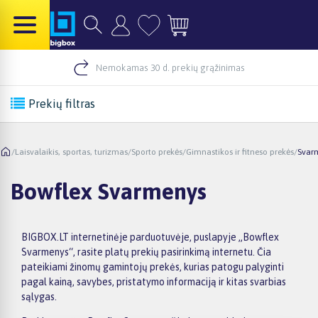
Nemokamas 30 d. prekių grąžinimas
Prekių filtras
/
Laisvalaikis, sportas, turizmas
/
Sporto prekės
/
Gimnastikos ir fitneso prekės
/
Svar
Bowflex Svarmenys
BIGBOX.LT internetinėje parduotuvėje, puslapyje „Bowflex
Svarmenys“, rasite platų prekių pasirinkimą internetu. Čia
pateikiami žinomų gamintojų prekės, kurias patogu palyginti
pagal kainą, savybes, pristatymo informaciją ir kitas svarbias
sąlygas.