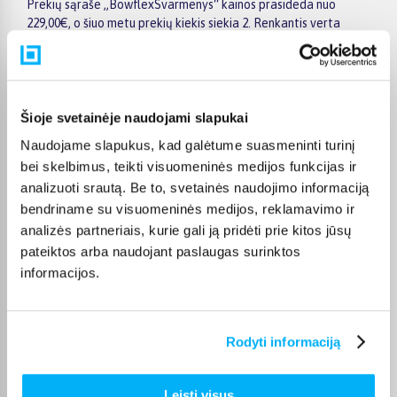
Prekių sąraše „BowflexSvarmenys“ kainos prasideda nuo
229,00€, o šiuo metu prekių kiekis siekia 2. Renkantis verta
atkreipti dėmesį į taikomas akcijas, specialius pasiūlymus,
techninius parametrus bei papildomas pirkimo sąlygas, kad
būtų lengviau išsirinkti geriausiai jūsų poreikius atitinkantį
variantą.
Šioje svetainėje naudojami slapukai
Papildomi pasirinkimai ir prekių savybių filtrai padeda patogiai
Naudojame slapukus, kad galėtume suasmeninti turinį
susiaurinti asortimentą ir greičiau rasti tinkamą prekę.
Peržiūrėkite „BowflexSvarmenys“ pasiūlymus BIGBOX.LT,
bei skelbimus, teikti visuomeninės medijos funkcijas ir
palyginkite prekes ir pirkite internetu patogiai. Pasirinktą
analizuoti srautą. Be to, svetainės naudojimo informaciją
prekę pristatysime per jos aprašyme nurodytą terminą.
bendriname su visuomeninės medijos, reklamavimo ir
analizės partneriais, kurie gali ją pridėti prie kitos jūsų
pateiktos arba naudojant paslaugas surinktos
informacijos.
DUK
Rodyti informaciją
Kokie Bowflex Svarmenys kategorijoje esantys
produktai šiuo metu populiariausi?
Leisti visus