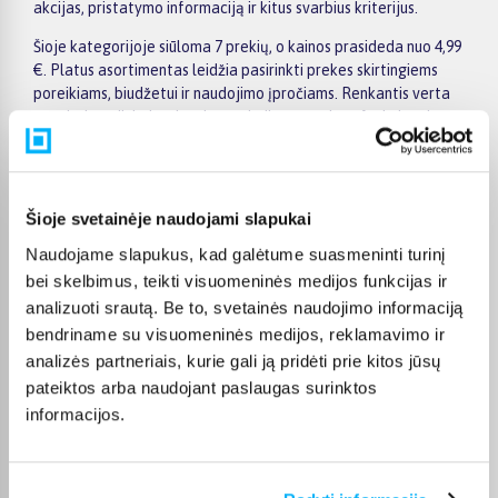
akcijas, pristatymo informaciją ir kitus svarbius kriterijus.
Šioje kategorijoje siūloma 7 prekių, o kainos prasideda nuo 4,99
€. Platus asortimentas leidžia pasirinkti prekes skirtingiems
poreikiams, biudžetui ir naudojimo įpročiams. Renkantis verta
įvertinti ne tik kainą, bet ir pagrindines savybes, funkcionalumą,
komplektaciją, garantijos sąlygas bei taikomus specialius
pasiūlymus.
Puslapyje esantys filtrai padeda greičiau atrasti aktualius
Šioje svetainėje naudojami slapukai
pasiūlymus ir patogiai palyginti Avento prekes tarpusavyje.
Atsižvelkite į jums svarbiausius kriterijus, pristatymo
Naudojame slapukus, kad galėtume suasmeninti turinį
informaciją ir prekės aprašymą, kad galėtumėte priimti patogų
bei skelbimus, teikti visuomeninės medijos funkcijas ir
ir apgalvotą sprendimą.
analizuoti srautą. Be to, svetainės naudojimo informaciją
bendriname su visuomeninės medijos, reklamavimo ir
Palyginkite Avento prekes BIGBOX.LT ir išsirinkite tinkamiausią
variantą internetu.
analizės partneriais, kurie gali ją pridėti prie kitos jūsų
pateiktos arba naudojant paslaugas surinktos
informacijos.
DUK