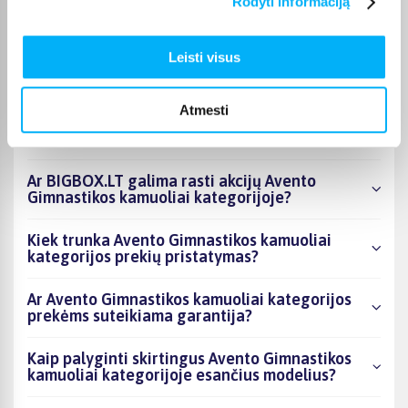
Rodyti informaciją
Kokie Avento Gimnastikos kamuoliai
kategorijoje esantys produktai šiuo metu
Leisti visus
populiariausi?
Kiek prekių yra Avento Gimnastikos kamuoliai
Atmesti
kategorijos asortimente ir kokia žemiausia
kaina?
Ar BIGBOX.LT galima rasti akcijų Avento
Gimnastikos kamuoliai kategorijoje?
Kiek trunka Avento Gimnastikos kamuoliai
kategorijos prekių pristatymas?
Ar Avento Gimnastikos kamuoliai kategorijos
prekėms suteikiama garantija?
Kaip palyginti skirtingus Avento Gimnastikos
kamuoliai kategorijoje esančius modelius?