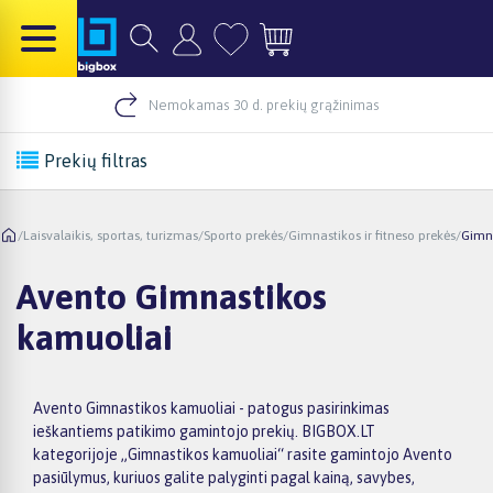
Nemokamas 30 d. prekių grąžinimas
Prekių filtras
/
Laisvalaikis, sportas, turizmas
/
Sporto prekės
/
Gimnastikos ir fitneso prekės
/
Gimn
Avento Gimnastikos
kamuoliai
Avento Gimnastikos kamuoliai - patogus pasirinkimas
ieškantiems patikimo gamintojo prekių. BIGBOX.LT
kategorijoje „Gimnastikos kamuoliai“ rasite gamintojo Avento
pasiūlymus, kuriuos galite palyginti pagal kainą, savybes,