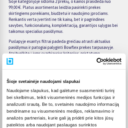
Šioje kategorijoje siūloma 2 prekių, o kainos prasideda nuo
99,00 €. Platus asortimentas leidžia pasirinkti prekes
skirtingiems poreikiams, biudžetui ir naudojimo įpročiams.
Renkantis verta įvertinti ne tik kainą, bet ir pagrindines
savybes, funkcionalumą, komplektaciją, garantijos sąlygas bei
taikomus specialius pasiūlymus.
Puslapyje esantys filtrai padeda greičiau atrasti aktualius
pasiūlymus ir patogiai palyginti Bowflex prekes tarpusavyje.
Atsižvelkite į jums svarbiausius kriterijus, pristatymo
informaciją ir prekės aprašymą, kad galėtumėte priimti patogų
ir apgalvotą sprendimą.
Palyginkite Bowflex prekes BIGBOX.LT ir išsirinkite
Šioje svetainėje naudojami slapukai
tinkamiausią variantą internetu.
Naudojame slapukus, kad galėtume suasmeninti turinį
bei skelbimus, teikti visuomeninės medijos funkcijas ir
analizuoti srautą. Be to, svetainės naudojimo informaciją
bendriname su visuomeninės medijos, reklamavimo ir
Pirkėjų atsiliepimai apie prekes
analizės partneriais, kurie gali ją pridėti prie kitos jūsų
pateiktos arba naudojant paslaugas surinktos