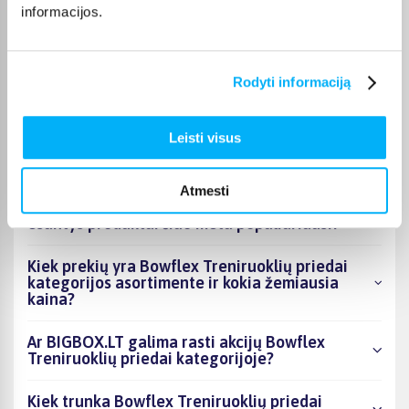
informacijos.
Vygantas G.
Patvirtintas pirkėjas
Geras, tvirtas - kokybiškas suoliukas.
Rodyti informaciją
Leisti visus
DUK
Atmesti
Kokie Bowflex Treniruoklių priedai kategorijoje
esantys produktai šiuo metu populiariausi?
Kiek prekių yra Bowflex Treniruoklių priedai
kategorijos asortimente ir kokia žemiausia
kaina?
Ar BIGBOX.LT galima rasti akcijų Bowflex
Treniruoklių priedai kategorijoje?
Kiek trunka Bowflex Treniruoklių priedai