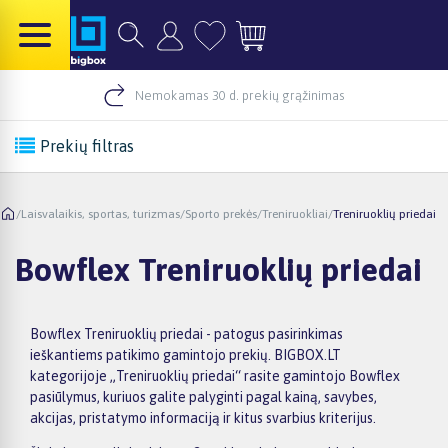
Nemokamas 30 d. prekių grąžinimas
Prekių filtras
/
Laisvalaikis, sportas, turizmas
/
Sporto prekės
/
Treniruokliai
/
Treniruoklių priedai
Bowflex Treniruoklių priedai
Bowflex Treniruoklių priedai - patogus pasirinkimas
ieškantiems patikimo gamintojo prekių. BIGBOX.LT
kategorijoje „Treniruoklių priedai“ rasite gamintojo Bowflex
pasiūlymus, kuriuos galite palyginti pagal kainą, savybes,
akcijas, pristatymo informaciją ir kitus svarbius kriterijus.