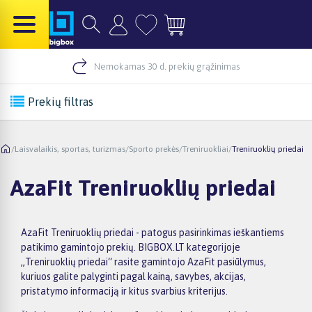
Nemokamas 30 d. prekių grąžinimas
Prekių filtras
/
Laisvalaikis, sportas, turizmas
/
Sporto prekės
/
Treniruokliai
/
Treniruoklių priedai
AzaFit Treniruoklių priedai
AzaFit Treniruoklių priedai - patogus pasirinkimas ieškantiems
patikimo gamintojo prekių. BIGBOX.LT kategorijoje
„Treniruoklių priedai“ rasite gamintojo AzaFit pasiūlymus,
kuriuos galite palyginti pagal kainą, savybes, akcijas,
pristatymo informaciją ir kitus svarbius kriterijus.