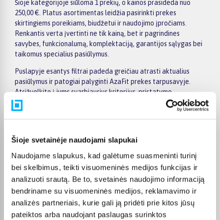
Šioje kategorijoje siūloma 1 prekių, o kainos prasideda nuo
250,00 €. Platus asortimentas leidžia pasirinkti prekes
skirtingiems poreikiams, biudžetui ir naudojimo įpročiams.
Renkantis verta įvertinti ne tik kainą, bet ir pagrindines
savybes, funkcionalumą, komplektaciją, garantijos sąlygas bei
taikomus specialius pasiūlymus.
Puslapyje esantys filtrai padeda greičiau atrasti aktualius
pasiūlymus ir patogiai palyginti AzaFit prekes tarpusavyje.
Atsižvelkite į jums svarbiausius kriterijus, pristatymo
informaciją ir prekės aprašymą, kad galėtumėte priimti patogų
ir apgalvotą sprendimą.
Palyginkite AzaFit prekes BIGBOX.LT ir išsirinkite tinkamiausią
Šioje svetainėje naudojami slapukai
variantą internetu.
Naudojame slapukus, kad galėtume suasmeninti turinį
bei skelbimus, teikti visuomeninės medijos funkcijas ir
analizuoti srautą. Be to, svetainės naudojimo informaciją
bendriname su visuomeninės medijos, reklamavimo ir
Pirkėjų atsiliepimai apie prekes
analizės partneriais, kurie gali ją pridėti prie kitos jūsų
pateiktos arba naudojant paslaugas surinktos