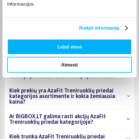
informacijos.
Vygantas G.
Patvirtintas pirkėjas
Geras, tvirtas - kokybiškas suoliukas.
Rodyti informaciją
Leisti visus
DUK
Atmesti
Kokie AzaFit Treniruoklių priedai kategorijoje
esantys produktai šiuo metu populiariausi?
Kiek prekių yra AzaFit Treniruoklių priedai
kategorijos asortimente ir kokia žemiausia
kaina?
Ar BIGBOX.LT galima rasti akcijų AzaFit
Treniruoklių priedai kategorijoje?
Kiek trunka AzaFit Treniruoklių priedai