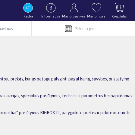
Kalba
Informacija
Mano paskyra
Mano norai
Krepšelis
rnavimas
Pirkimo gidai
intojų prekės, kurias patogu palyginti pagal kainą, savybes, pristatymo
omas akcijas, specialius pasiūlymus, techninius parametrus bei papildomas
eniruokliai“ pasiūlymus BIGBOX.LT, palyginkite prekes ir pirkite internetu