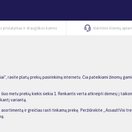
s pristatymas ir draugiškos kainos
Išskirtinis klientų apta
ai“, rasite platų prekių pasirinkimą internetu. Čia pateikiami žinomų gam
o šiuo metu prekių kiekis siekia 1. Renkantis verta atkreipti dėmesį į taik
nkantį variantą.
i asortimentą ir greičiau rasti tinkamą prekę. Peržiūrėkite „AssaultVisi tr
ną.