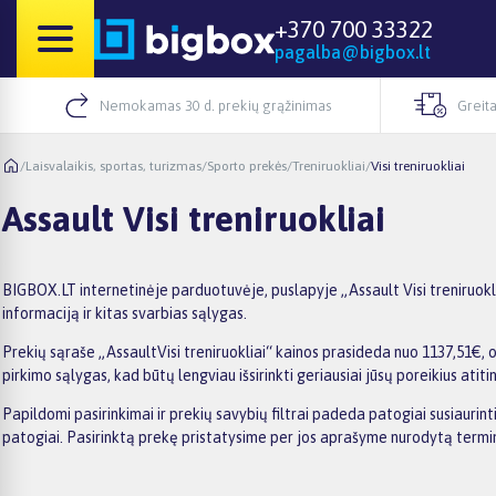
+370 700 33322
pagalba@bigbox.lt
Nemokamas 30 d. prekių grąžinimas
Greita
/
Laisvalaikis, sportas, turizmas
/
Sporto prekės
/
Treniruokliai
/
Visi treniruokliai
Assault Visi treniruokliai
BIGBOX.LT internetinėje parduotuvėje, puslapyje „Assault Visi treniruokli
informaciją ir kitas svarbias sąlygas.
Prekių sąraše „AssaultVisi treniruokliai“ kainos prasideda nuo 1137,51€, 
pirkimo sąlygas, kad būtų lengviau išsirinkti geriausiai jūsų poreikius atiti
Papildomi pasirinkimai ir prekių savybių filtrai padeda patogiai susiaurint
patogiai. Pasirinktą prekę pristatysime per jos aprašyme nurodytą termi