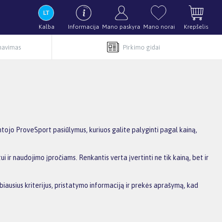
Kalba
Informacija
Mano paskyra
Mano norai
Krepšelis
rnavimas
Pirkimo gidai
ojo ProveSport pasiūlymus, kuriuos galite palyginti pagal kainą,
i ir naudojimo įpročiams. Renkantis verta įvertinti ne tik kainą, bet ir
biausius kriterijus, pristatymo informaciją ir prekės aprašymą, kad