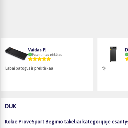
Vaidas P.
D
Patvirtintas pirkėjas
Labai patogus ir prektiškaa
👌
DUK
Kokie ProveSport Bėgimo takeliai kategorijoje esanty