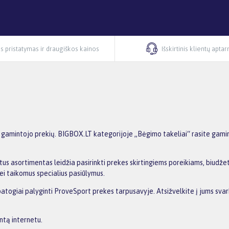
s pristatymas ir draugiškos kainos
Išskirtinis klientų apta
gamintojo prekių. BIGBOX.LT kategorijoje „Bėgimo takeliai“ rasite gamint
us asortimentas leidžia pasirinkti prekes skirtingiems poreikiams, biudžetu
ei taikomus specialius pasiūlymus.
patogiai palyginti ProveSport prekes tarpusavyje. Atsižvelkite į jums svar
ntą internetu.