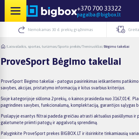
+370 700 33322
pagalba@bigbox.lt
Nemokamas 30 d. prekių grąžinimas
Greita
/
Laisvalaikis, sportas, turizmas
/
Sporto prekės
/
Treniruokliai
/
Bėgimo takeliai
ProveSport Bėgimo takeliai
ProveSport Bėgimo takeliai - patogus pasirinkimas ieškantiems patikimo 
savybes, akcijas, pristatymo informaciją ir kitus svarbius kriterijus.
Šioje kategorijoje siūloma 2 prekių, o kainos prasideda nuo 3167,01 €. Plat
pagrindines savybes, funkcionalumą, komplektaciją, garantijos sąlygas b
Puslapyje esantys filtrai padeda greičiau atrasti aktualius pasiūlymus ir 
galėtumėte priimti patogų ir apgalvotą sprendimą.
Palyginkite ProveSport prekes BIGBOX.LT ir išsirinkite tinkamiausią varia