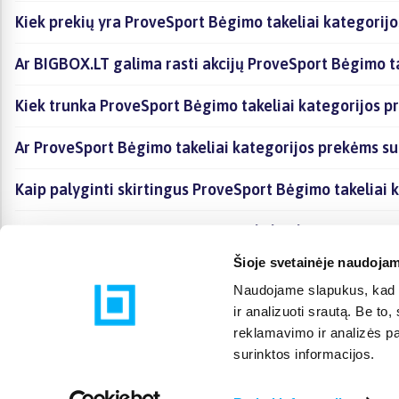
Kiek prekių yra ProveSport Bėgimo takeliai kategorijo
Ar BIGBOX.LT galima rasti akcijų ProveSport Bėgimo ta
Kiek trunka ProveSport Bėgimo takeliai kategorijos p
Ar ProveSport Bėgimo takeliai kategorijos prekėms su
Kaip palyginti skirtingus ProveSport Bėgimo takeliai 
Kaip įsigyti ProveSport Bėgimo takeliai kategorijoje 
Šioje svetainėje naudojam
Naudojame slapukus, kad g
ir analizuoti srautą. Be t
reklamavimo ir analizės par
surinktos informacijos.