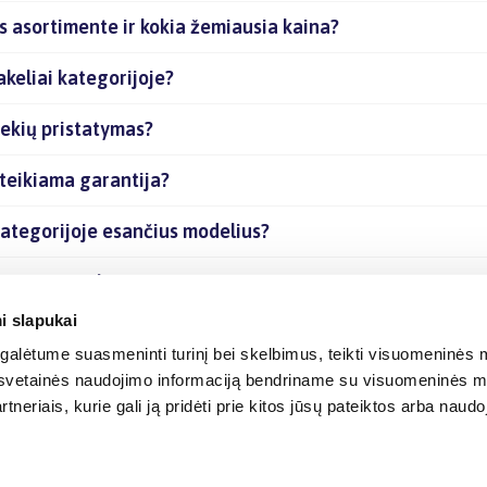
s asortimente ir kokia žemiausia kaina?
keliai kategorijoje?
rekių pristatymas?
teikiama garantija?
kategorijoje esančius modelius?
esančias prekes internetu?
i slapukai
alėtume suasmeninti turinį bei skelbimus, teikti visuomeninės m
o, svetainės naudojimo informaciją bendriname su visuomeninės m
tneriais, kurie gali ją pridėti prie kitos jūsų pateiktos arba naud
© 2012-
2026
BIGBOX.LT