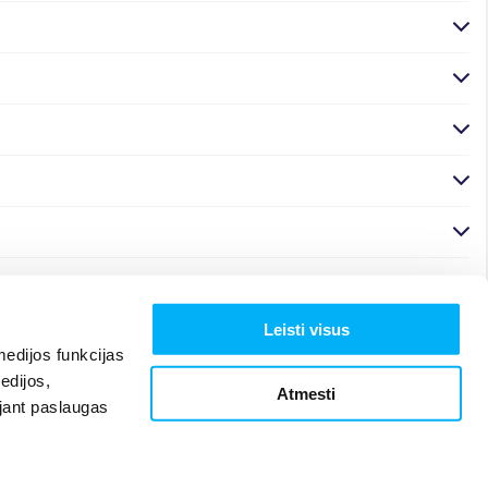
Leisti visus
edijos funkcijas
edijos,
Atmesti
ojant paslaugas