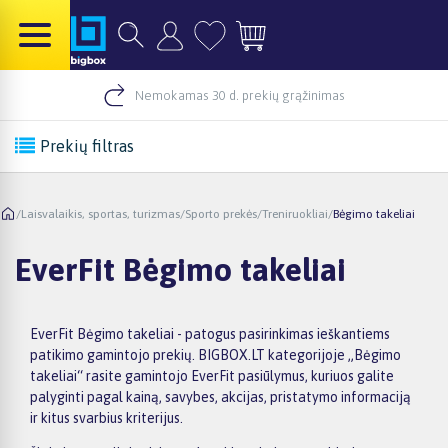
Nemokamas 30 d. prekių grąžinimas
Prekių filtras
/
Laisvalaikis, sportas, turizmas
/
Sporto prekės
/
Treniruokliai
/
Bėgimo takeliai
EverFit Bėgimo takeliai
EverFit Bėgimo takeliai - patogus pasirinkimas ieškantiems
patikimo gamintojo prekių. BIGBOX.LT kategorijoje „Bėgimo
takeliai“ rasite gamintojo EverFit pasiūlymus, kuriuos galite
palyginti pagal kainą, savybes, akcijas, pristatymo informaciją
ir kitus svarbius kriterijus.