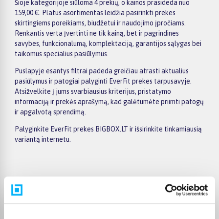
Šioje kategorijoje siūloma 4 prekių, o kainos prasideda nuo
159,00 €. Platus asortimentas leidžia pasirinkti prekes
skirtingiems poreikiams, biudžetui ir naudojimo įpročiams.
Renkantis verta įvertinti ne tik kainą, bet ir pagrindines
savybes, funkcionalumą, komplektaciją, garantijos sąlygas bei
taikomus specialius pasiūlymus.
Puslapyje esantys filtrai padeda greičiau atrasti aktualius
pasiūlymus ir patogiai palyginti EverFit prekes tarpusavyje.
Atsižvelkite į jums svarbiausius kriterijus, pristatymo
informaciją ir prekės aprašymą, kad galėtumėte priimti patogų
ir apgalvotą sprendimą.
Palyginkite EverFit prekes BIGBOX.LT ir išsirinkite tinkamiausią
variantą internetu.
Pirkėjų atsiliepimai apie prekes