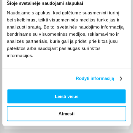
Šioje svetainėje naudojami slapukai
Vaidas P.
Patvirtintas pirkėjas
Naudojame slapukus, kad galėtume suasmeninti turinį
Labai patogus ir prektiškaa
bei skelbimus, teikti visuomeninės medijos funkcijas ir
analizuoti srautą. Be to, svetainės naudojimo informaciją
bendriname su visuomeninės medijos, reklamavimo ir
Donatas V.
analizės partneriais, kurie gali ją pridėti prie kitos jūsų
Patvirtintas pirkėjas
pateiktos arba naudojant paslaugas surinktos
👌
informacijos.
Ala A.
Patvirtintas pirkėjas
Rodyti informaciją
Jis tikrai puikus, labai stabilus, tvirtas, kaip sporto klube! Bėgimo zona
plati ...
Leisti visus
Mindaugas K.
Patvirtintas pirkėjas
Atmesti
Konkurencinga kaina, greitas pristatymas, puikus aptarnavimas