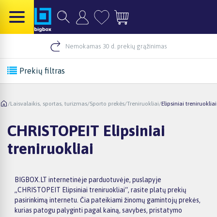
Nemokamas 30 d. prekių grąžinimas
Prekių filtras
/
Laisvalaikis, sportas, turizmas
/
Sporto prekės
/
Treniruokliai
/
Elipsiniai treniruokliai
CHRISTOPEIT Elipsiniai
treniruokliai
BIGBOX.LT internetinėje parduotuvėje, puslapyje
„CHRISTOPEIT Elipsiniai treniruokliai“, rasite platų prekių
pasirinkimą internetu. Čia pateikiami žinomų gamintojų prekės,
kurias patogu palyginti pagal kainą, savybes, pristatymo