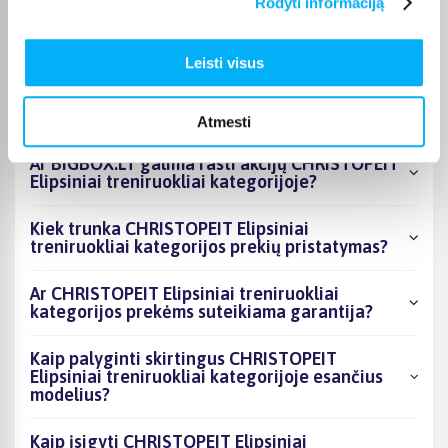
Rodyti informaciją
kategorijoje esantys produktai šiuo metu
populiariausi?
Leisti visus
Kiek prekių yra CHRISTOPEIT Elipsiniai
treniruokliai kategorijos asortimente ir kokia
žemiausia kaina?
Atmesti
Ar BIGBOX.LT galima rasti akcijų CHRISTOPEIT
Elipsiniai treniruokliai kategorijoje?
Kiek trunka CHRISTOPEIT Elipsiniai
treniruokliai kategorijos prekių pristatymas?
Ar CHRISTOPEIT Elipsiniai treniruokliai
kategorijos prekėms suteikiama garantija?
Kaip palyginti skirtingus CHRISTOPEIT
Elipsiniai treniruokliai kategorijoje esančius
modelius?
Kaip įsigyti CHRISTOPEIT Elipsiniai