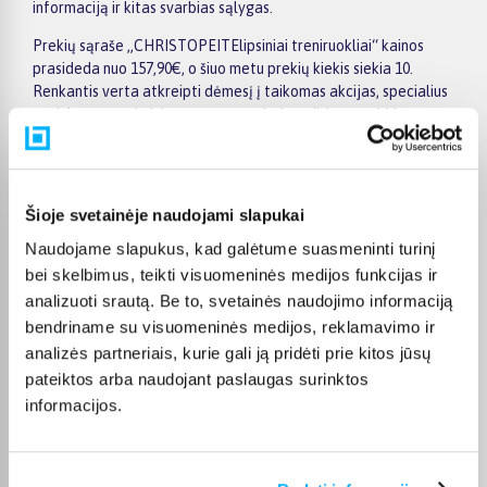
informaciją ir kitas svarbias sąlygas.
Prekių sąraše „CHRISTOPEITElipsiniai treniruokliai“ kainos
prasideda nuo 157,90€, o šiuo metu prekių kiekis siekia 10.
Renkantis verta atkreipti dėmesį į taikomas akcijas, specialius
pasiūlymus, techninius parametrus bei papildomas pirkimo
sąlygas, kad būtų lengviau išsirinkti geriausiai jūsų poreikius
atitinkantį variantą.
Papildomi pasirinkimai ir prekių savybių filtrai padeda patogiai
Šioje svetainėje naudojami slapukai
susiaurinti asortimentą ir greičiau rasti tinkamą prekę.
Peržiūrėkite „CHRISTOPEITElipsiniai treniruokliai“ pasiūlymus
Naudojame slapukus, kad galėtume suasmeninti turinį
BIGBOX.LT, palyginkite prekes ir pirkite internetu patogiai.
bei skelbimus, teikti visuomeninės medijos funkcijas ir
Pasirinktą prekę pristatysime per jos aprašyme nurodytą
analizuoti srautą. Be to, svetainės naudojimo informaciją
terminą.
bendriname su visuomeninės medijos, reklamavimo ir
analizės partneriais, kurie gali ją pridėti prie kitos jūsų
pateiktos arba naudojant paslaugas surinktos
informacijos.
DUK
Kokie CHRISTOPEIT Elipsiniai treniruokliai