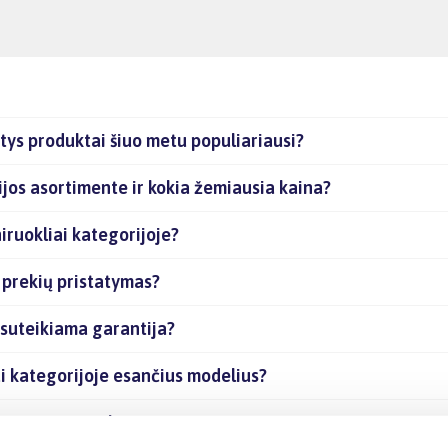
ntys produktai šiuo metu populiariausi?
rijos asortimente ir kokia žemiausia kaina?
iruokliai kategorijoje?
s prekių pristatymas?
 suteikiama garantija?
iai kategorijoje esančius modelius?
je esančias prekes internetu?