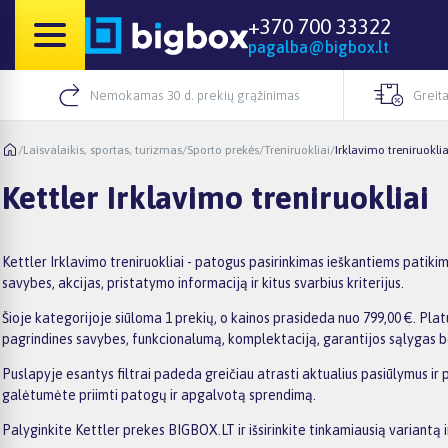
+370 700 33322
pagalba@bigbox.lt
Nemokamas 30 d. prekių grąžinimas
Greita
/
Laisvalaikis, sportas, turizmas
/
Sporto prekės
/
Treniruokliai
/
Irklavimo treniruoklia
Kettler Irklavimo treniruokliai
Kettler Irklavimo treniruokliai - patogus pasirinkimas ieškantiems patiki
savybes, akcijas, pristatymo informaciją ir kitus svarbius kriterijus.
Šioje kategorijoje siūloma 1 prekių, o kainos prasideda nuo 799,00 €. Platu
pagrindines savybes, funkcionalumą, komplektaciją, garantijos sąlygas b
Puslapyje esantys filtrai padeda greičiau atrasti aktualius pasiūlymus ir 
galėtumėte priimti patogų ir apgalvotą sprendimą.
Palyginkite Kettler prekes BIGBOX.LT ir išsirinkite tinkamiausią variantą 