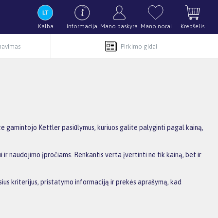
Kalba
Informacija
Mano paskyra
Mano norai
Krepšelis
rnavimas
Pirkimo gidai
te gamintojo Kettler pasiūlymus, kuriuos galite palyginti pagal kainą,
ir naudojimo įpročiams. Renkantis verta įvertinti ne tik kainą, bet ir
sius kriterijus, pristatymo informaciją ir prekės aprašymą, kad