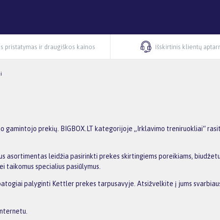
s pristatymas ir draugiškos kainos
Išskirtinis klientų apta
i
mo gamintojo prekių. BIGBOX.LT kategorijoje „Irklavimo treniruokliai“ rasi
s asortimentas leidžia pasirinkti prekes skirtingiems poreikiams, biudžetui 
ei taikomus specialius pasiūlymus.
patogiai palyginti Kettler prekes tarpusavyje. Atsižvelkite į jums svarbiau
internetu.