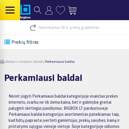
Nemokamas 30 d. prekių grąžinimas
Prekių filtras
/
Baldai ir interjero detalės
/
Perkamiausi baldai
Perkamiausi baldai
Norint įsigyti Perkamiausi baldai kategorijoje esančias prekes
internetu, svarbu ne tik žema kaina, bet ir galimybė greitai
palyginti skirtingus pasiūlymus. BIGBOX.LT parduotuvėje
Perkamiausi baldai kategorijos asortimentas pateikiamas taip,
kad būtų paprasta įvertinti gamintojus, prekių savybes, kainą ir
pristatymo sąlygas vienoje vietoje. Šioje kategorijoje siūlomos