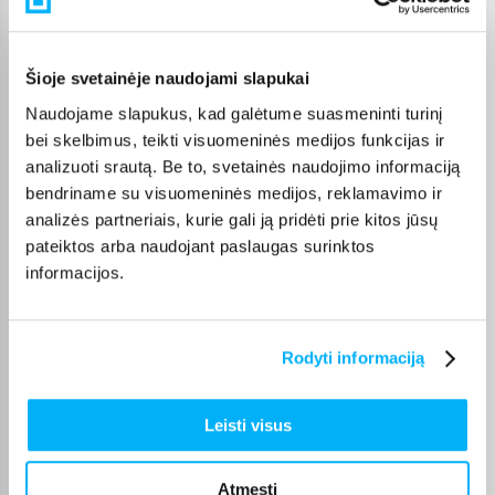
nurodomas jos puslapyje. Pasirinktą prekę iš Perkamiausi
baldai kategorijos galite gauti paštomatu, per kurjerį arba, jei
prekė atitinkamai pažymėta, atsiimti BIGBOX.LT biure Kaune.
Šioje svetainėje naudojami slapukai
Naudojame slapukus, kad galėtume suasmeninti turinį
bei skelbimus, teikti visuomeninės medijos funkcijas ir
analizuoti srautą. Be to, svetainės naudojimo informaciją
Pirkėjų atsiliepimai apie prekes
bendriname su visuomeninės medijos, reklamavimo ir
analizės partneriais, kurie gali ją pridėti prie kitos jūsų
pateiktos arba naudojant paslaugas surinktos
Svetlana J.
Patvirtintas pirkėjas
informacijos.
puiki prekė už puikią kainą
Rodyti informaciją
Elena K.
Patvirtintas pirkėjas
Leisti visus
❤️
Atmesti
RASA Ž.