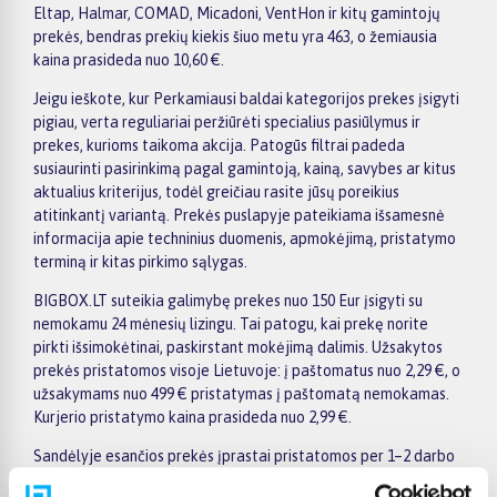
Eltap, Halmar, COMAD, Micadoni, VentHon ir kitų gamintojų
prekės, bendras prekių kiekis šiuo metu yra 463, o žemiausia
kaina prasideda nuo 10,60 €.
Jeigu ieškote, kur Perkamiausi baldai kategorijos prekes įsigyti
pigiau, verta reguliariai peržiūrėti specialius pasiūlymus ir
prekes, kurioms taikoma akcija. Patogūs filtrai padeda
susiaurinti pasirinkimą pagal gamintoją, kainą, savybes ar kitus
aktualius kriterijus, todėl greičiau rasite jūsų poreikius
atitinkantį variantą. Prekės puslapyje pateikiama išsamesnė
informacija apie techninius duomenis, apmokėjimą, pristatymo
terminą ir kitas pirkimo sąlygas.
BIGBOX.LT suteikia galimybę prekes nuo 150 Eur įsigyti su
nemokamu 24 mėnesių lizingu. Tai patogu, kai prekę norite
pirkti išsimokėtinai, paskirstant mokėjimą dalimis. Užsakytos
prekės pristatomos visoje Lietuvoje: į paštomatus nuo 2,29 €, o
užsakymams nuo 499 € pristatymas į paštomatą nemokamas.
Kurjerio pristatymo kaina prasideda nuo 2,99 €.
Sandėlyje esančios prekės įprastai pristatomos per 1–2 darbo
dienas, o tikslus kiekvienos prekės pristatymo terminas