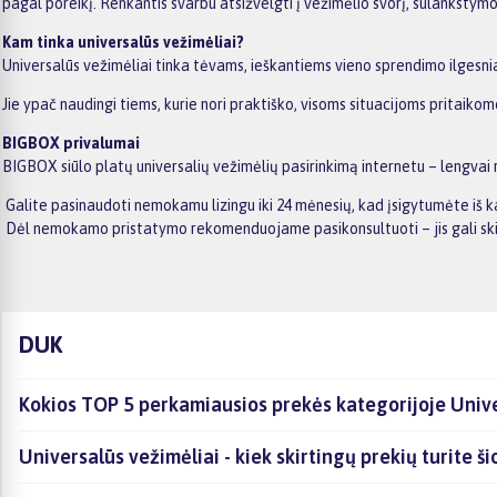
pagal poreikį. Renkantis svarbu atsižvelgti į vežimėlio svorį, sulankstym
Kam tinka universalūs vežimėliai?
Universalūs vežimėliai tinka tėvams, ieškantiems vieno sprendimo ilgesnia
Jie ypač naudingi tiems, kurie nori praktiško, visoms situacijoms pritaiko
BIGBOX privalumai
BIGBOX siūlo platų universalių vežimėlių pasirinkimą internetu – lengvai
Galite pasinaudoti nemokamu lizingu iki 24 mėnesių, kad įsigytumėte iš k
Dėl nemokamo pristatymo rekomenduojame pasikonsultuoti – jis gali skir
DUK
Kokios TOP 5 perkamiausios prekės kategorijoje Unive
Universalūs vežimėliai - kiek skirtingų prekių turite ši