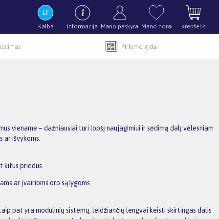
Kalba
Informacija
Mano paskyra
Mano norai
Krepšelis
rnavimas
Pirkimo gidai
imus viename – dažniausiai turi lopšį naujagimiui ir sėdimą dalį vėlesniam
ms ar išvykoms.
t kitus priedus.
liams ar įvairioms oro sąlygoms.
taip pat yra modulinių sistemų, leidžiančių lengvai keisti skirtingas dalis