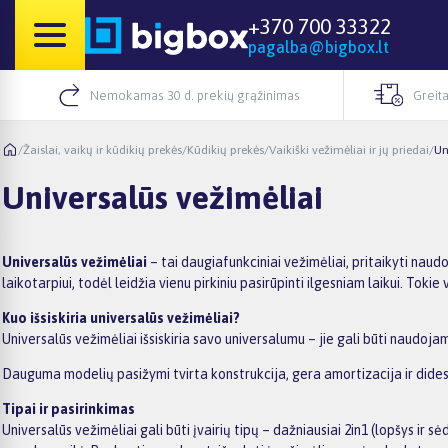
+370 700 33322
pagalba@bigbox.lt
Nemokamas 30 d. prekių grąžinimas
Greita
/
Žaislai, vaikų ir kūdikių prekės
/
Kūdikių prekės
/
Vaikiški vežimėliai ir jų priedai
/
Un
Universalūs vežimėliai
Universalūs vežimėliai
– tai daugiafunkciniai vežimėliai, pritaikyti naud
laikotarpiui, todėl leidžia vienu pirkiniu pasirūpinti ilgesniam laikui. To
Kuo išsiskiria universalūs vežimėliai?
Universalūs vežimėliai išsiskiria savo universalumu – jie gali būti naudojam
Dauguma modelių pasižymi tvirta konstrukcija, gera amortizacija ir dides
Tipai ir pasirinkimas
Universalūs vežimėliai gali būti įvairių tipų – dažniausiai 2in1 (lopšys ir 