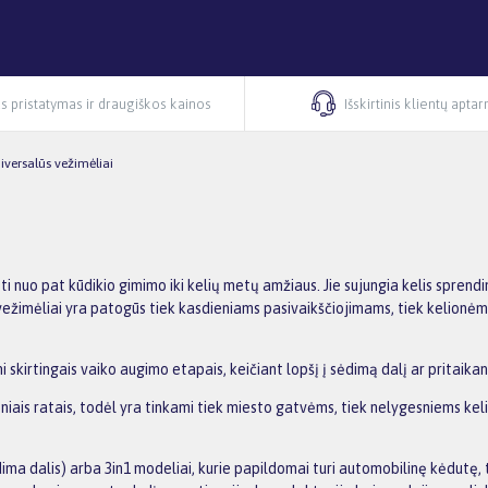
s pristatymas ir draugiškos kainos
Išskirtinis klientų apta
iversalūs vežimėliai
oti nuo pat kūdikio gimimo iki kelių metų amžiaus. Jie sujungia kelis sprend
kie vežimėliai yra patogūs tiek kasdieniams pasivaikščiojimams, tiek kelionė
i skirtingais vaiko augimo etapais, keičiant lopšį į sėdimą dalį ar pritaikan
niais ratais, todėl yra tinkami tiek miesto gatvėms, tiek nelygesniems ke
sėdima dalis) arba 3in1 modeliai, kurie papildomai turi automobilinę kėdutę, 