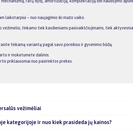
o mechanizmą, ratų dydį, amortizaciją, komplektaciją bei naudojimo aplink
m laikotarpiui – nuo naujagimio iki mažo vaiko.
mo vežimėlio, tinkamo tiek kasdieniams pasivaikščiojimams, tiek aktyvesnia
 rasite tinkamą variantą pagal savo poreikius ir gyvenimo būdą.
arto ir mokėtumėte dalimis.
tis priklausomai nuo pasirinktos prekės.
rsalūs vežimėliai
oje kategorijoje ir nuo kiek prasideda jų kainos?