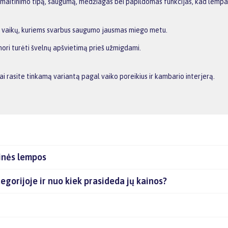
, maitinimo tipą, saugumą, medžiagas bei papildomas funkcijas, kad lempa 
ių vaikų, kuriems svarbus saugumo jausmas miego metu.
nori turėti švelnų apšvietimą prieš užmigdami.
i rasite tinkamą variantą pagal vaiko poreikius ir kambario interjerą.
inės lempos
tegorijoje ir nuo kiek prasideda jų kainos?