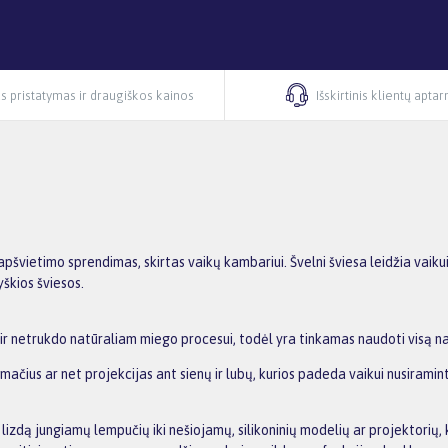
s pristatymas ir draugiškos kainos
Išskirtinis klientų apta
pšvietimo sprendimas, skirtas vaikų kambariui. Švelni šviesa leidžia vaiku
yškios šviesos.
 ir netrukdo natūraliam miego procesui, todėl yra tinkamas naudoti visą n
čius ar net projekcijas ant sienų ir lubų, kurios padeda vaikui nusiramint
 lizdą jungiamų lempučių iki nešiojamų, silikoninių modelių ar projektorių, 