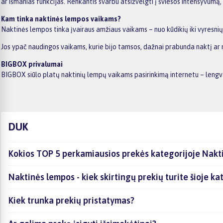
ar išmanias funkcijas. Renkantis svarbu atsižvelgti į šviesos intensyvumą
Kam tinka naktinės lempos vaikams?
Naktinės lempos tinka įvairaus amžiaus vaikams – nuo kūdikių iki vyresn
Jos ypač naudingos vaikams, kurie bijo tamsos, dažnai prabunda naktį ar 
BIGBOX privalumai
BIGBOX siūlo platų naktinių lempų vaikams pasirinkimą internetu – lengva
DUK
Kokios TOP 5 perkamiausios prekės kategorijoje Nakt
Naktinės lempos - kiek skirtingų prekių turite šioje ka
Kiek trunka prekių pristatymas?