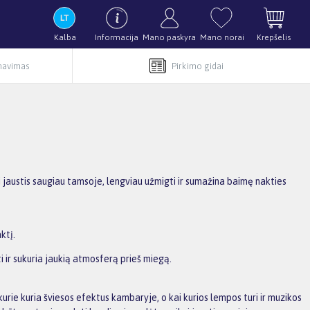
Kalba
Informacija
Mano paskyra
Mano norai
Krepšelis
rnavimas
Pirkimo gidai
i jaustis saugiau tamsoje, lengviau užmigti ir sumažina baimę nakties
aktį.
i ir sukuria jaukią atmosferą prieš miegą.
kurie kuria šviesos efektus kambaryje, o kai kurios lempos turi ir muzikos