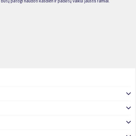
būtų patogi naudoti kasdien ir padėtų vaikui jaustis ramiai.