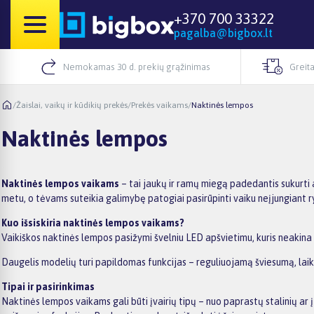
+370 700 33322
pagalba@bigbox.lt
Nemokamas 30 d. prekių grąžinimas
Greita
/
Žaislai, vaikų ir kūdikių prekės
/
Prekės vaikams
/
Naktinės lempos
Naktinės lempos
Naktinės lempos vaikams
– tai jaukų ir ramų miegą padedantis sukurti a
metu, o tėvams suteikia galimybę patogiai pasirūpinti vaiku neįjungiant r
Kuo išsiskiria naktinės lempos vaikams?
Vaikiškos naktinės lempos pasižymi švelniu LED apšvietimu, kuris neakina
Daugelis modelių turi papildomas funkcijas – reguliuojamą šviesumą, laikma
Tipai ir pasirinkimas
Naktinės lempos vaikams gali būti įvairių tipų – nuo paprastų stalinių ar į