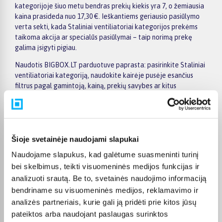
kategorijoje šiuo metu bendras prekių kiekis yra 7, o žemiausia
kaina prasideda nuo 17,30 €. Ieškantiems geriausio pasiūlymo
verta sekti, kada Staliniai ventiliatoriai kategorijos prekėms
taikoma akcija ar specialūs pasiūlymai – taip norimą prekę
galima įsigyti pigiau.
Naudotis BIGBOX.LT parduotuve paprasta: pasirinkite Staliniai
ventiliatoriai kategoriją, naudokite kairėje pusėje esančius
filtrus pagal gamintoją, kainą, prekių savybes ar kitus
parametrus, palyginkite kelis modelius ir išsirinkite tinkamiausią
variantą. Prekių sąraše ir prekės puslapyje pateikiama
svarbiausia informacija, todėl galite greitai įvertinti techninius
duomenis, pristatymo terminą ir pirkimo sąlygas. Tai leidžia
patogiai apsipirkti internetu, neskubant ir palyginant skirtingus
Šioje svetainėje naudojami slapukai
Staliniai ventiliatoriai kategorijoje esančius pasiūlymus.
Naudojame slapukus, kad galėtume suasmeninti turinį
Visoms prekėms nuo 150 Eur taikomas nemokamas 24 mėnesių
bei skelbimus, teikti visuomeninės medijos funkcijas ir
lizingas, todėl norimas prekes galima įsigyti išsimokėtinai.
analizuoti srautą. Be to, svetainės naudojimo informaciją
Pristatymas visoje Lietuvoje į paštomatus kainuoja nuo 2,29 €,
bendriname su visuomeninės medijos, reklamavimo ir
o užsakymams nuo 499 € pristatymas į paštomatą nemokamas;
analizės partneriais, kurie gali ją pridėti prie kitos jūsų
kurjerio pristatymas – nuo 2,99 €. Sandėlyje esančios prekės
pateiktos arba naudojant paslaugas surinktos
paprastai pristatomos per 1–2 darbo dienas, o tikslus