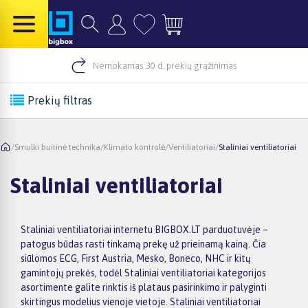
Nemokamas 30 d. prekių grąžinimas
Prekių filtras
/
Smulki buitinė technika
/
Klimato kontrolė
/
Ventiliatoriai
/
Staliniai ventiliatoriai
Staliniai ventiliatoriai
Staliniai ventiliatoriai internetu BIGBOX.LT parduotuvėje –
patogus būdas rasti tinkamą prekę už prieinamą kainą. Čia
siūlomos ECG, First Austria, Mesko, Boneco, NHC ir kitų
gamintojų prekės, todėl Staliniai ventiliatoriai kategorijos
asortimente galite rinktis iš plataus pasirinkimo ir palyginti
skirtingus modelius vienoje vietoje. Staliniai ventiliatoriai