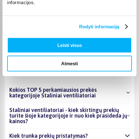
informacijos.
kiekvienos prekės pristatymo terminas nurodytas jos
puslapyje.
Tinkamą prekę iš Staliniai ventiliatoriai kategorijos
Rodyti informaciją
pristatysime per nurodytą terminą, o jei pageidausite
užsakymą atsiimti patys, atitinkamai pažymėtas prekes
galėsite atsiimti mūsų biure Kaune.
Leisti visus
Atmesti
DUK
Kokios TOP 5 perkamiausios prekės
kategorijoje Staliniai ventiliatoriai
Staliniai ventiliatoriai - kiek skirtingų prekių
turite šioje kategorijoje ir nuo kiek prasideda jų
kainos?
Kiek trunka prekių pristatymas?