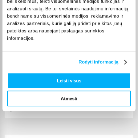
bei skelbimus, teikti visuomeninės medijos funkcijas ir
kiekvienos prekės pristatymo terminas nurodytas jos
analizuoti srautą. Be to, svetainės naudojimo informaciją
puslapyje.
bendriname su visuomeninės medijos, reklamavimo ir
Tinkamą prekę iš Pastatomi ventiliatoriai kategorijos
analizės partneriais, kurie gali ją pridėti prie kitos jūsų
pristatysime per nurodytą terminą, o jei pageidausite
pateiktos arba naudojant paslaugas surinktos
užsakymą atsiimti patys, atitinkamai pažymėtas prekes
informacijos.
galėsite atsiimti mūsų biure Kaune.
Rodyti informaciją
Pirkėjų atsiliepimai apie prekes
Leisti visus
Dalia Č.
Atmesti
Patvirtintas pirkėjas
👍