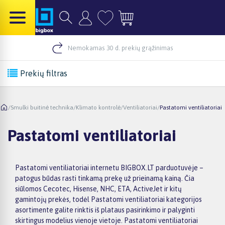
Nemokamas 30 d. prekių grąžinimas
Prekių filtras
/
Smulki buitinė technika
/
Klimato kontrolė
/
Ventiliatoriai
/
Pastatomi ventiliatoriai
Pastatomi ventiliatoriai
Pastatomi ventiliatoriai internetu BIGBOX.LT parduotuvėje –
patogus būdas rasti tinkamą prekę už prieinamą kainą. Čia
siūlomos Cecotec, Hisense, NHC, ETA, ActiveJet ir kitų
gamintojų prekės, todėl Pastatomi ventiliatoriai kategorijos
asortimente galite rinktis iš plataus pasirinkimo ir palyginti
skirtingus modelius vienoje vietoje. Pastatomi ventiliatoriai