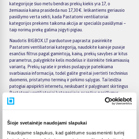
kategorijoje šiuo metu bendras prekių kiekis yra 17, o
žemiausia kaina prasideda nuo 17,30 €. Ieškantiems geriausio
pasiūlymo verta sekti, kada Pastatomi ventiliatoriai
kategorijos prekėms taikoma akcija ar specialūs pasiūlymai –
taip norimą prekę galima įsigyti pigiau.
Naudotis BIGBOX.LT parduotuve paprasta: pasirinkite
Pastatomi ventiliatoriai kategoriją, naudokite kairėje pusėje
esančius filtrus pagal gamintoją, kainą, prekių savybes ar kitus
parametrus, palyginkite kelis modelius ir išsirinkite tinkamiausią
variantą. Prekių sąraše ir prekės puslapyje pateikiama
svarbiausia informacija, todėl galite greitai įvertinti techninius
duomenis, pristatymo terminą ir pirkimo sąlygas. Tai leidžia
patogiai apsipirkti internetu, neskubant ir palyginant skirtingus
Pastatomi ventiliatoriai kategorijoje esančius pasiūlymus.
Visoms prekėms nuo 150 Eur taikomas nemokamas 24 mėnesių
lizingas, todėl norimas prekes galima įsigyti išsimokėtinai.
Pristatymas visoje Lietuvoje į paštomatus kainuoja nuo 2,29 €,
Šioje svetainėje naudojami slapukai
o užsakymams nuo 499 € pristatymas į paštomatą nemokamas;
kurjerio pristatymas – nuo 2,99 €. Sandėlyje esančios prekės
Naudojame slapukus, kad galėtume suasmeninti turinį
paprastai pristatomos per 1–2 darbo dienas, o tikslus