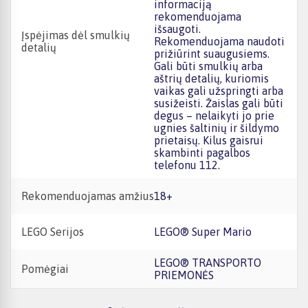
informaciją
rekomenduojama
išsaugoti.
Įspėjimas dėl smulkių
Rekomenduojama naudoti
detalių
prižiūrint suaugusiems.
Gali būti smulkių arba
aštrių detalių, kuriomis
vaikas gali užspringti arba
susižeisti. Žaislas gali būti
degus – nelaikyti jo prie
ugnies šaltinių ir šildymo
prietaisų. Kilus gaisrui
skambinti pagalbos
telefonu 112.
Rekomenduojamas amžius
18+
LEGO Serijos
LEGO® Super Mario
LEGO® TRANSPORTO
Pomėgiai
PRIEMONĖS