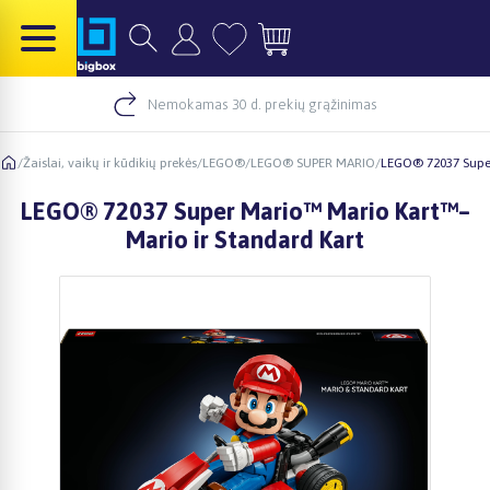
Nemokamas 30 d. prekių grąžinimas
/
Žaislai, vaikų ir kūdikių prekės
/
LEGO®
/
LEGO® SUPER MARIO
/
LEGO® 72037 Super
LEGO® 72037 Super Mario™ Mario Kart™–
Mario ir Standard Kart