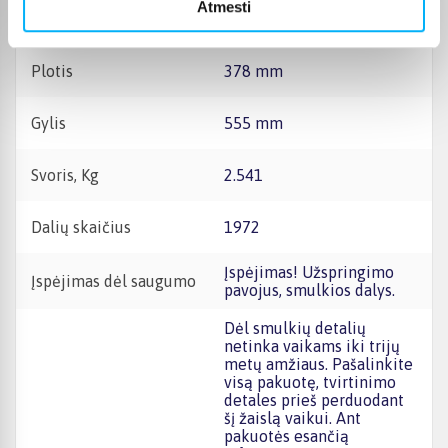
Atmesti
Aukštis
87 mm
Plotis
378 mm
Gylis
555 mm
Svoris, Kg
2.541
Dalių skaičius
1972
Įspėjimas! Užspringimo
Įspėjimas dėl saugumo
pavojus, smulkios dalys.
Dėl smulkių detalių
netinka vaikams iki trijų
metų amžiaus. Pašalinkite
visą pakuotę, tvirtinimo
detales prieš perduodant
šį žaislą vaikui. Ant
pakuotės esančią