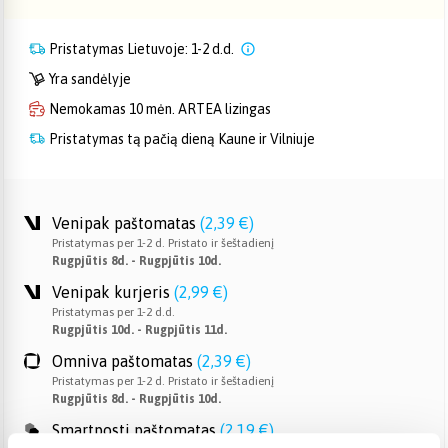
Pristatymas Lietuvoje: 1-2 d.d.
Yra sandėlyje
Nemokamas 10 mėn. ARTEA lizingas
Pristatymas tą pačią dieną Kaune ir Vilniuje
Venipak paštomatas
(
2,39 €
)
Pristatymas per 1-2 d. Pristato ir šeštadienį
Rugpjūtis 8d. - Rugpjūtis 10d.
Venipak kurjeris
(
2,99 €
)
Pristatymas per 1-2 d.d.
Rugpjūtis 10d. - Rugpjūtis 11d.
Omniva paštomatas
(
2,39 €
)
Pristatymas per 1-2 d. Pristato ir šeštadienį
Rugpjūtis 8d. - Rugpjūtis 10d.
Smartposti paštomatas
(
2,19 €
)