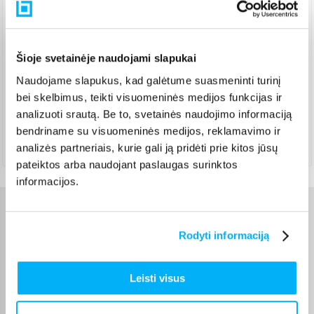
Pristatymas per 1-2 d. Pristato ir šeštadienį
Rugpjūtis 8d. - Rugpjūtis 10d.
DPD kurjeris
(
3,99 €
)
Pristatymas per 1-2 d.d.
Šioje svetainėje naudojami slapukai
Rugpjūtis 10d. - Rugpjūtis 11d.
Naudojame slapukus, kad galėtume suasmeninti turinį
DPD paštomatas
(
3,99 €
)
bei skelbimus, teikti visuomeninės medijos funkcijas ir
Pristatymas per 1-2 d. Pristato ir šeštadienį
Rugpjūtis 8d. - Rugpjūtis 10d.
analizuoti srautą. Be to, svetainės naudojimo informaciją
bendriname su visuomeninės medijos, reklamavimo ir
Atsiėmimas Veiverių g. 171, Kaunas
(
1,99 €
)
analizės partneriais, kurie gali ją pridėti prie kitos jūsų
Rugpjūtis 10d. - Rugpjūtis 11d.
pateiktos arba naudojant paslaugas surinktos
informacijos.
Charakteristikos
Rodyti informaciją
Gamintojas
LEGO
Leisti visus
Kilmės šalis
Čekija