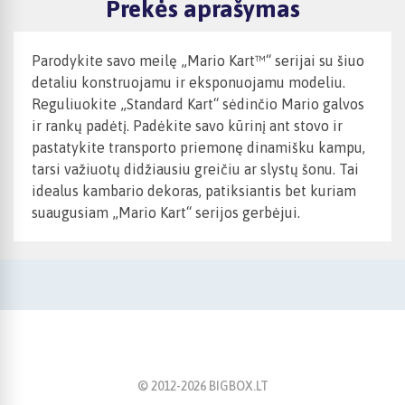
Prekės aprašymas
Parodykite savo meilę „Mario Kart™“ serijai su šiuo
detaliu konstruojamu ir eksponuojamu modeliu.
Reguliuokite „Standard Kart“ sėdinčio Mario galvos
ir rankų padėtį. Padėkite savo kūrinį ant stovo ir
pastatykite transporto priemonę dinamišku kampu,
tarsi važiuotų didžiausiu greičiu ar slystų šonu. Tai
idealus kambario dekoras, patiksiantis bet kuriam
suaugusiam „Mario Kart“ serijos gerbėjui.
© 2012-
2026
BIGBOX.LT