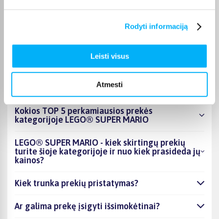
Pasirinkę tinkamą prekę iš LEGO® SUPER MARIO kategorijos,
galite rinktis jums patogiausią gavimo būdą: pristatymą į
Rodyti informaciją
paštomatą, kurjeriu arba atsiėmimą BIGBOX.LT biure Kaune.
Leisti visus
DUK
Atmesti
Kokios TOP 5 perkamiausios prekės
kategorijoje LEGO® SUPER MARIO
LEGO® SUPER MARIO - kiek skirtingų prekių
turite šioje kategorijoje ir nuo kiek prasideda jų
kainos?
Kiek trunka prekių pristatymas?
Ar galima prekę įsigyti išsimokėtinai?