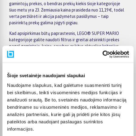
gamintojų prekės, o bendras prekių kiekis šioje kategorijoje
šiuo metu yra 23. Žemiausia kaina prasideda nuo 11,19 €, todėl
verta peržiūrėti ir akcija pažymėtus pasiūlymus – taip
pasirinktą prekę galima įsigyti pigiau.
Kad apsipirkimas būtų paprastesnis, LEGO® SUPER MARIO
kategorijoje galite naudoti filtrus ir greitai atsirinkti prekes
pagal gamintoją, kainą, savybes ar kitus aktualius kriterijus.
Prekių sąraše lengva peržiūrėti pagrindinius pasiūlymus, o
prekės puslapyje pateikiama detalesnė informacija apie
parametrus, apmokėjimą, lizingą, pristatymą ir kitas pirkimo
sąlygas. Taip galite ramiai palyginti kelis variantus, įvertinti jų
Šioje svetainėje naudojami slapukai
privalumus ir patogiai užsisakyti pasirinktą prekę internetu.
Naudojame slapukus, kad galėtume suasmeninti turinį
BIGBOX.LT suteikia galimybę prekes nuo 150 Eur įsigyti su
bei skelbimus, teikti visuomeninės medijos funkcijas ir
nemokamu 24 mėnesių lizingu, todėl pirkti išsimokėtinai galima
analizuoti srautą. Be to, svetainės naudojimo informaciją
patogiai planuojant išlaidas. Užsakymus pristatome visoje
bendriname su visuomeninės medijos, reklamavimo ir
Lietuvoje: pristatymas į paštomatus kainuoja nuo 2,29 €, o
analizės partneriais, kurie gali ją pridėti prie kitos jūsų
perkant nuo 499 € į paštomatą pristatoma nemokamai.
Kurjerio pristatymo kaina prasideda nuo 2,99 €. Jei prekė yra
pateiktos arba naudojant paslaugas surinktos
sandėlyje, ją įprastai pristatome per 1–2 darbo dienas, o tikslų
informacijos.
terminą visada rasite konkrečios prekės puslapyje.