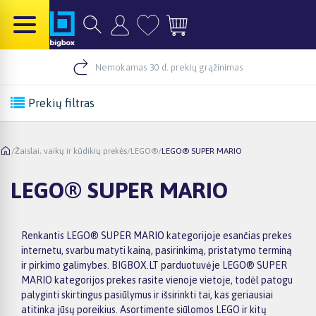
Nemokamas 30 d. prekių grąžinimas
Prekių filtras
/
Žaislai, vaikų ir kūdikių prekės
/
LEGO®
/
LEGO® SUPER MARIO
LEGO® SUPER MARIO
Renkantis LEGO® SUPER MARIO kategorijoje esančias prekes
internetu, svarbu matyti kainą, pasirinkimą, pristatymo terminą
ir pirkimo galimybes. BIGBOX.LT parduotuvėje LEGO® SUPER
MARIO kategorijos prekes rasite vienoje vietoje, todėl patogu
palyginti skirtingus pasiūlymus ir išsirinkti tai, kas geriausiai
atitinka jūsų poreikius. Asortimente siūlomos LEGO ir kitų