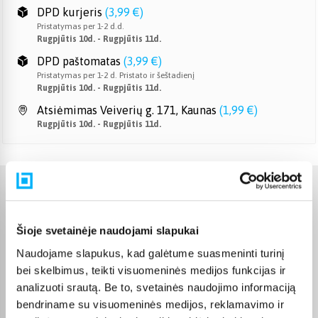
DPD kurjeris
(
3,99 €
)
Pristatymas per 1-2 d.d.
Rugpjūtis 10d. - Rugpjūtis 11d.
DPD paštomatas
(
3,99 €
)
Pristatymas per 1-2 d. Pristato ir šeštadienį
Rugpjūtis 10d. - Rugpjūtis 11d.
Atsiėmimas Veiverių g. 171, Kaunas
(
1,99 €
)
Rugpjūtis 10d. - Rugpjūtis 11d.
Charakteristikos
Šioje svetainėje naudojami slapukai
Gamintojas
LEGO
Naudojame slapukus, kad galėtume suasmeninti turinį
Prekė yra sertifikuota ir
bei skelbimus, teikti visuomeninės medijos funkcijas ir
atitinka Europos Sąjungos
analizuoti srautą. Be to, svetainės naudojimo informaciją
reikalavimus žaislams. CE
žymą rasite ant pakuotės.
bendriname su visuomeninės medijos, reklamavimo ir
CE sertifikatas
Išsaugokite gamintojo ir