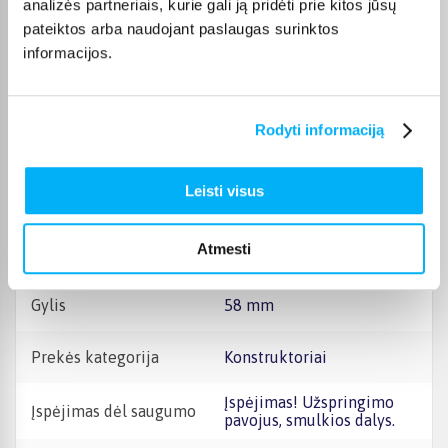
analizės partneriais, kurie gali ją pridėti prie kitos jūsų
importuotojo rekvizitus
pateiktos arba naudojant paslaugas surinktos
ateičiai. Jie nurodyti ant
pakuotės.
informacijos.
Garantinis laikotarpis
24 mėn.
Rodyti informaciją
Kilmės šalis
Kinija
Leisti visus
Aukštis
260 mm
Atmesti
Plotis
280 mm
Gylis
58 mm
Prekės kategorija
Konstruktoriai
Įspėjimas! Užspringimo
Įspėjimas dėl saugumo
pavojus, smulkios dalys.