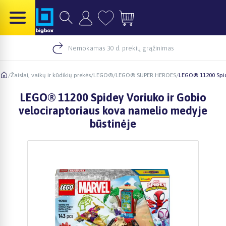
Nemokamas 30 d. prekių grąžinimas
/
Žaislai, vaikų ir kūdikių prekės
/
LEGO®
/
LEGO® SUPER HEROES
/
LEGO® 11200 Spid
LEGO® 11200 Spidey Voriuko ir Gobio
velociraptoriaus kova namelio medyje
būstinėje