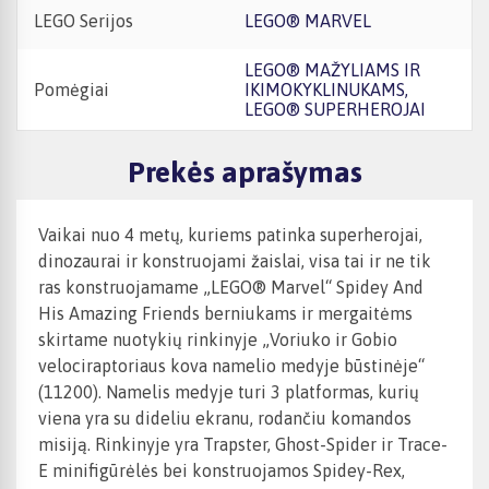
LEGO Serijos
LEGO® MARVEL
LEGO® MAŽYLIAMS IR
Pomėgiai
IKIMOKYKLINUKAMS,
LEGO® SUPERHEROJAI
Prekės aprašymas
Vaikai nuo 4 metų, kuriems patinka superherojai,
dinozaurai ir konstruojami žaislai, visa tai ir ne tik
ras konstruojamame „LEGO® Marvel“ Spidey And
His Amazing Friends berniukams ir mergaitėms
skirtame nuotykių rinkinyje „Voriuko ir Gobio
velociraptoriaus kova namelio medyje būstinėje“
(11200). Namelis medyje turi 3 platformas, kurių
viena yra su dideliu ekranu, rodančiu komandos
misiją. Rinkinyje yra Trapster, Ghost-Spider ir Trace-
E minifigūrėlės bei konstruojamos Spidey-Rex,