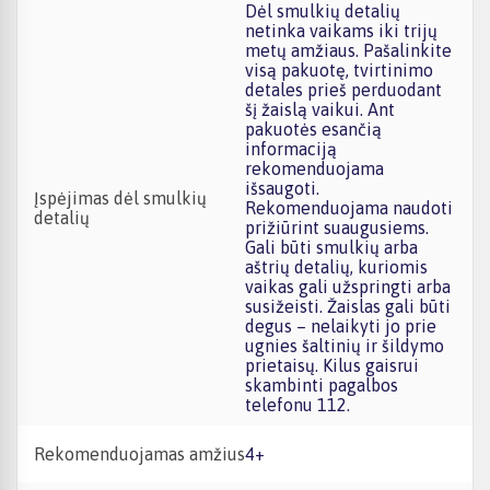
Dėl smulkių detalių
netinka vaikams iki trijų
metų amžiaus. Pašalinkite
visą pakuotę, tvirtinimo
detales prieš perduodant
šį žaislą vaikui. Ant
pakuotės esančią
informaciją
rekomenduojama
išsaugoti.
Įspėjimas dėl smulkių
Rekomenduojama naudoti
detalių
prižiūrint suaugusiems.
Gali būti smulkių arba
aštrių detalių, kuriomis
vaikas gali užspringti arba
susižeisti. Žaislas gali būti
degus – nelaikyti jo prie
ugnies šaltinių ir šildymo
prietaisų. Kilus gaisrui
skambinti pagalbos
telefonu 112.
Rekomenduojamas amžius
4+