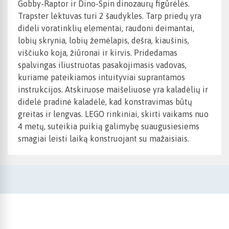
Gobby-Raptor ir Dino-Spin dinozaurų figūrėlės.
Trapster lėktuvas turi 2 šaudykles. Tarp priedų yra
dideli voratinklių elementai, raudoni deimantai,
lobių skrynia, lobių žemėlapis, dešra, kiaušinis,
viščiuko koja, žiūronai ir kirvis. Pridedamas
spalvingas iliustruotas pasakojimasis vadovas,
kuriame pateikiamos intuityviai suprantamos
instrukcijos. Atskiruose maišeliuose yra kaladėlių ir
didelė pradinė kaladėlė, kad konstravimas būtų
greitas ir lengvas. LEGO rinkiniai, skirti vaikams nuo
4 metų, suteikia puikią galimybę suaugusiesiems
smagiai leisti laiką konstruojant su mažaisiais.