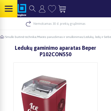
Nemokamas 30 d. prekių grąžinimas
/
Smulki buitinė technika
/
Maisto paruošimas ir smulkinimas
/
Ledukų, ledų ir šer
Ledukų gaminimo aparatas Beper
P102CON550