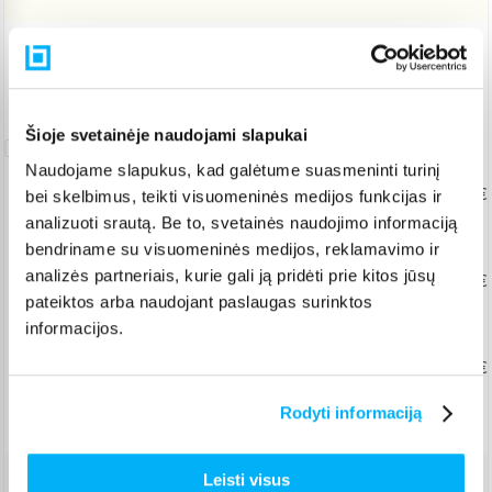
Pristatymas Lietuvoje: 4-5 d.d.
Nemokamas 10 mėn. ARTEA lizingas
Šioje svetainėje naudojami slapukai
Pratęsta
garantija
Naudojame slapukus, kad galėtume suasmeninti turinį
Pratęsta taisymo garantija
Nuo 43,90 €
bei skelbimus, teikti visuomeninės medijos funkcijas ir
analizuoti srautą. Be to, svetainės naudojimo informaciją
+ 2
+ 3
+ 4
+ 5
metai
bendriname su visuomeninės medijos, reklamavimo ir
analizės partneriais, kurie gali ją pridėti prie kitos jūsų
Pratęsta keitimo garantija
Nuo 55,02 €
pateiktos arba naudojant paslaugas surinktos
+ 2
+ 3
metai
informacijos.
Pratęsta taisymo garantija įmonėms
Nuo 48,07 €
+ 2
+ 3
metai
Rodyti informaciją
Leisti visus