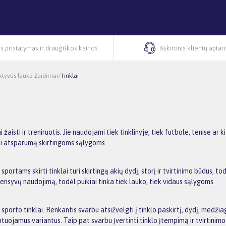
s pristatymas ir draugiškos kainos
Išskirtinis klientų apta
ktyvūs lauko žaidimai
/
Tinklai
ai žaisti ir treniruotis. Jie naudojami tiek tinklinyje, tiek futbole, tenise 
bei atsparumą skirtingoms sąlygoms.
 sportams skirti tinklai turi skirtingą akių dydį, storį ir tvirtinimo būdus, 
ensyvų naudojimą, todėl puikiai tinka tiek lauko, tiek vidaus sąlygoms.
alūs sporto tinklai. Renkantis svarbu atsižvelgti į tinklo paskirtį, dydį, med
ntuojamus variantus. Taip pat svarbu įvertinti tinklo įtempimą ir tvirtinimo