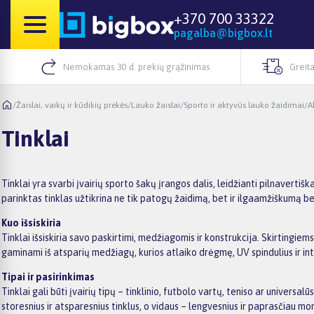
+370 700 33322
pagalba@bigbox.lt
Nemokamas 30 d. prekių grąžinimas
Greita
/
Žaislai, vaikų ir kūdikių prekės
/
Lauko žaislai
/
Sporto ir aktyvūs lauko žaidimai
/
A
Tinklai
Tinklai yra svarbi įvairių sporto šakų įrangos dalis, leidžianti pilnavertišk
parinktas tinklas užtikrina ne tik patogų žaidimą, bet ir ilgaamžiškumą 
Kuo išsiskiria
Tinklai išsiskiria savo paskirtimi, medžiagomis ir konstrukcija. Skirtingiems
gaminami iš atsparių medžiagų, kurios atlaiko drėgmę, UV spindulius ir int
Tipai ir pasirinkimas
Tinklai gali būti įvairių tipų – tinklinio, futbolo vartų, teniso ar univers
storesnius ir atsparesnius tinklus, o vidaus – lengvesnius ir paprasčiau mo