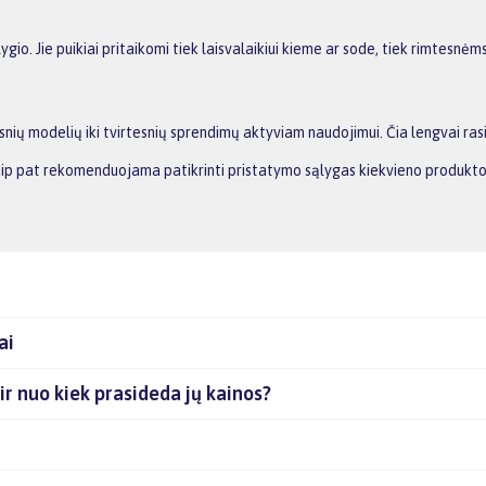
gio. Jie puikiai pritaikomi tiek laisvalaikiui kieme ar sode, tiek rimtesnė
snių modelių iki tvirtesnių sprendimų aktyviam naudojimui. Čia lengvai ra
 Taip pat rekomenduojama patikrinti pristatymo sąlygas kiekvieno produkto
ai
e ir nuo kiek prasideda jų kainos?