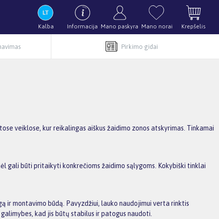
Kalba
Informacija
Mano paskyra
Mano norai
Krepšelis
rnavimas
Pirkimo gidai
ar kitose veiklose, kur reikalingas aiškus žaidimo zonos atskyrimas. Tinkamai
todėl gali būti pritaikyti konkrečioms žaidimo sąlygoms. Kokybiški tinklai
žiagą ir montavimo būdą. Pavyzdžiui, lauko naudojimui verta rinktis
 galimybes, kad jis būtų stabilus ir patogus naudoti.