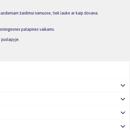
k kasdieniam žaidimui namuose, tiek lauke ar kaip dovana.
žaismingesnes palapines vaikams.
 puslapyje.