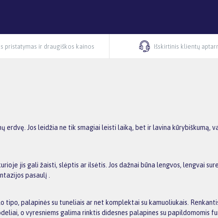
s pristatymas ir draugiškos kainos
Išskirtinis klientų apta
ų erdvę. Jos leidžia ne tik smagiai leisti laiką, bet ir lavina kūrybiškumą
urioje jis gali žaisti, slėptis ar ilsėtis. Jos dažnai būna lengvos, lengvai su
ntazijos pasaulį .
olo tipo, palapinės su tuneliais ar net komplektai su kamuoliukais. Renkanti
eliai, o vyresniems galima rinktis didesnes palapines su papildomomis fun