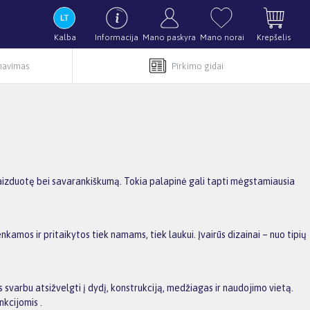
Kalba
Informacija
Mano paskyra
Mano norai
Krepšelis
rnavimas
Pirkimo gidai
, vaizduotę bei savarankiškumą. Tokia palapinė gali tapti mėgstamiausia
renkamos ir pritaikytos tiek namams, tiek laukui. Įvairūs dizainai – nuo tipių
s svarbu atsižvelgti į dydį, konstrukciją, medžiagas ir naudojimo vietą.
kcijomis .