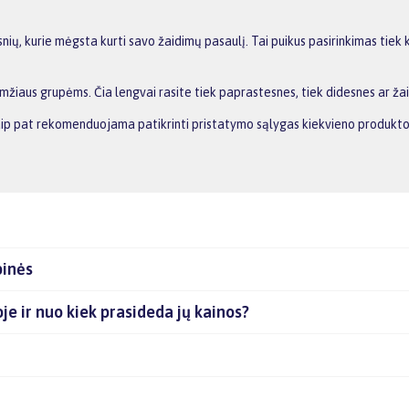
snių, kurie mėgsta kurti savo žaidimų pasaulį. Tai puikus pasirinkimas tie
 amžiaus grupėms. Čia lengvai rasite tiek paprastesnes, tiek didesnes ar 
 Taip pat rekomenduojama patikrinti pristatymo sąlygas kiekvieno produkto
pinės
oje ir nuo kiek prasideda jų kainos?