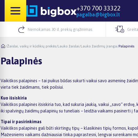
+370 700 33322
pagalba@bigbox.lt
Nemokamas 30 d. prekių grąžinimas
Greita
/
Žaislai, vaikų ir kūdikių prekės
/
Lauko žaislai
/
Lauko žaidimų įranga
/
Palapinės
Palapinės
Vaikiškos palapinės – tai puikus būdas sukurti vaikui savo asmeninę žaidim
vieta tiek žaidimams, tiek poilsiui.
Kuo išsiskiria
Vaikiškos palapinės išsiskiria tuo, kad sukuria jaukią, vaikui „savo“ erdvę, k
iki spalvingų žaidimų palapinių su tuneliais – leidžia vaikams pasinerti į fa
Tipai ir pasirinkimas
Vaikiškos palapinės gali būti skirtingų tipų – klasikinės tipių formos, kup
Mažesniems vaikams dažniausiai tinka paprastesni, lengvai surenkami mod