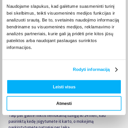
Naudojame slapukus, kad galėtume suasmeninti turinį
Vaikiškos kėdės dažnai pritaikytos skirtingiems amžiaus
bei skelbimus, teikti visuomeninės medijos funkcijas ir
tarpsniams – nuo mažesnių vaikų iki paauglių. Daug modelių
analizuoti srautą. Be to, svetainės naudojimo informaciją
„auga kartu su vaiku“, nes turi reguliavimo funkcijas ir gali būti
bendriname su visuomeninės medijos, reklamavimo ir
naudojami keletą metų.
analizės partneriais, kurie gali ją pridėti prie kitos jūsų
Kaip išsirinkti tinkamą kėdę vaikui?
pateiktos arba naudojant paslaugas surinktos
informacijos.
Renkantis svarbu atkreipti dėmesį į reguliavimo galimybes,
ergonomiką, stabilumą ir medžiagas. Geriausia rinktis kėdę, kuri
prisitaiko prie vaiko ūgio ir užtikrina taisyklingą sėdėjimo
poziciją kasdien.
Rodyti informaciją
Patogus pirkimas ir pristatymas
Leisti visus
Kėdės vaikams pristatomos visoje Lietuvoje – tiesiai į namus ar
kitą pasirinktą vietą. Pristatymo terminas gali skirtis
priklausomai nuo pasirinkto modelio, todėl tiksli informacija
Atmesti
visada nurodoma konkretaus produkto puslapyje.
Taip pat galite rinktis nemokamą lizingą iki 24 mėn., kad
pasirinktą kėdę įsigytumėte iš karto, o mokėjimą
paskirstytumėte patogiai per laiką.