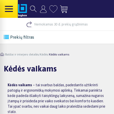
Nemokamas 30 d. prekių grąžinimas
Prekių filtras
/
Baldai ir interjero detalės
/
Kėdės
/
Kėdės vaikams
Kėdės vaikams
Kėdės vaikams
– tai svarbus baldas, padedantis užtikrinti
patogią ir ergonomišką mokymosi aplinką. Tinkamai parinkta
kėdė padeda išlaikyti taisyklingą laikyseną, sumažina nugaros
įtampą ir prisideda prie vaiko sveikatos bei komforto kasdien.
Tai ypač svarbu, nes vaikai daug laiko praleidžia sėdėdami prie
stalo.