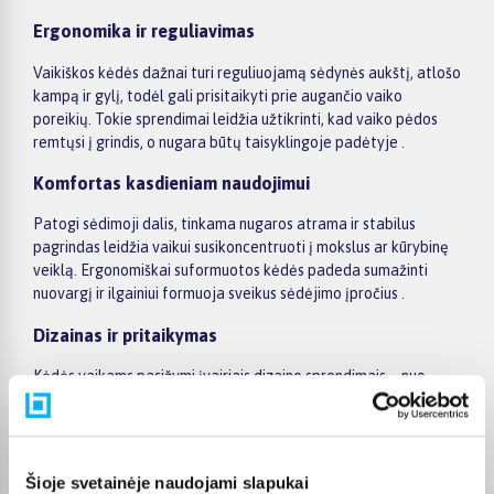
Ergonomika ir reguliavimas
Vaikiškos kėdės dažnai turi reguliuojamą sėdynės aukštį, atlošo
kampą ir gylį, todėl gali prisitaikyti prie augančio vaiko
poreikių. Tokie sprendimai leidžia užtikrinti, kad vaiko pėdos
remtųsi į grindis, o nugara būtų taisyklingoje padėtyje .
Komfortas kasdieniam naudojimui
Patogi sėdimoji dalis, tinkama nugaros atrama ir stabilus
pagrindas leidžia vaikui susikoncentruoti į mokslus ar kūrybinę
veiklą. Ergonomiškai suformuotos kėdės padeda sumažinti
nuovargį ir ilgainiui formuoja sveikus sėdėjimo įpročius .
Dizainas ir pritaikymas
Kėdės vaikams pasižymi įvairiais dizaino sprendimais – nuo
spalvingų ir žaismingų iki neutralių, tinkamų paaugliams. Platus
spalvų ir formų pasirinkimas leidžia lengvai priderinti kėdę prie
vaiko kambario interjero ir individualių poreikių .
Šioje svetainėje naudojami slapukai
Pritaikymas skirtingiems amžiams