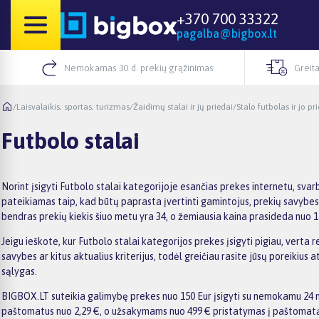
+370 700 33322
pagalba@bigbox.lt
Nemokamas 30 d. prekių grąžinimas
Greita
/
Laisvalaikis, sportas, turizmas
/
Žaidimų stalai ir jų priedai
/
Stalo futbolas ir jo pr
Futbolo stalai
Norint įsigyti Futbolo stalai kategorijoje esančias prekes internetu, sva
pateikiamas taip, kad būtų paprasta įvertinti gamintojus, prekių savybes, 
bendras prekių kiekis šiuo metu yra 34, o žemiausia kaina prasideda nuo 1
Jeigu ieškote, kur Futbolo stalai kategorijos prekes įsigyti pigiau, verta 
savybes ar kitus aktualius kriterijus, todėl greičiau rasite jūsų poreiki
sąlygas.
BIGBOX.LT suteikia galimybę prekes nuo 150 Eur įsigyti su nemokamu 24 mėn
paštomatus nuo 2,29 €, o užsakymams nuo 499 € pristatymas į paštomatą