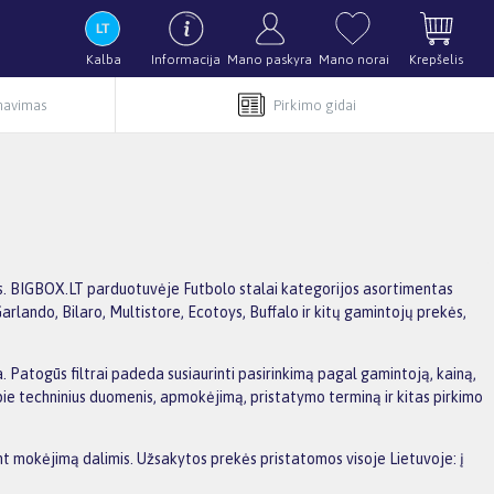
Kalba
Informacija
Mano paskyra
Mano norai
Krepšelis
rnavimas
Pirkimo gidai
ymus. BIGBOX.LT parduotuvėje Futbolo stalai kategorijos asortimentas
arlando, Bilaro, Multistore, Ecotoys, Buffalo ir kitų gamintojų prekės,
ja. Patogūs filtrai padeda susiaurinti pasirinkimą pagal gamintoją, kainą,
apie techninius duomenis, apmokėjimą, pristatymo terminą ir kitas pirkimo
ant mokėjimą dalimis. Užsakytos prekės pristatomos visoje Lietuvoje: į