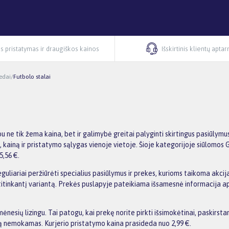
s pristatymas ir draugiškos kainos
Išskirtinis klientų apta
iedai
/
Futbolo stalai
rbu ne tik žema kaina, bet ir galimybė greitai palyginti skirtingus pasiūl
kainą ir pristatymo sąlygas vienoje vietoje. Šioje kategorijoje siūlomos G
5,56 €.
reguliariai peržiūrėti specialius pasiūlymus ir prekes, kurioms taikoma akci
us atitinkantį variantą. Prekės puslapyje pateikiama išsamesnė informacija 
esių lizingu. Tai patogu, kai prekę norite pirkti išsimokėtinai, paskirst
 nemokamas. Kurjerio pristatymo kaina prasideda nuo 2,99 €.