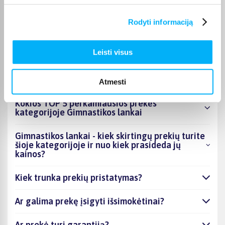
nurodomas jos puslapyje. Pasirinktą prekę iš Gimnastikos lankai
kategorijos galite gauti paštomatu, per kurjerį arba, jei prekė
Rodyti informaciją
atitinkamai pažymėta, atsiimti BIGBOX.LT biure Kaune.
Leisti visus
DUK
Atmesti
Kokios TOP 5 perkamiausios prekės
kategorijoje Gimnastikos lankai
Gimnastikos lankai - kiek skirtingų prekių turite
šioje kategorijoje ir nuo kiek prasideda jų
kainos?
Kiek trunka prekių pristatymas?
Ar galima prekę įsigyti išsimokėtinai?
Ar prekė turi garantiją?