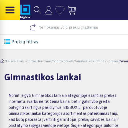
Nemokamas 30 d. prekių grąžinimas
Prekių filtras
/
Laisvalaikis, sportas, turizmas
/
Sporto prekės
/
Gimnastikos ir fitneso prekės
/
Gimna
Gimnastikos lankai
Norint įsigyti Gimnastikos lankai kategorijoje esančias prekes
internetu, svarbu ne tik žema kaina, bet ir galimybė greitai
palyginti skirtingus pasiūlymus. BIGBOX.LT parduotuvėje
Gimnastikos lankai kategorijos asortimentas pateikiamas taip,
kad būtų paprasta įvertinti gamintojus, prekių savybes, kainą ir
pristatymo sąlygas vienoje vietoje. Šioje kategorijoje siūlomos