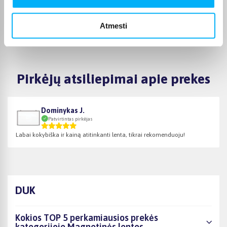
pasirinktą lentą įsigytumėte iš karto, o mokėjimą
paskirstytumėte patogiai per laiką.
Atmesti
Pirkėjų atsiliepimai apie prekes
Dominykas J.
Patvirtintas pirkėjas
Labai kokybiška ir kainą atitinkanti lenta, tikrai rekomenduoju!
DUK
Kokios TOP 5 perkamiausios prekės
kategorijoje Magnetinės lentos