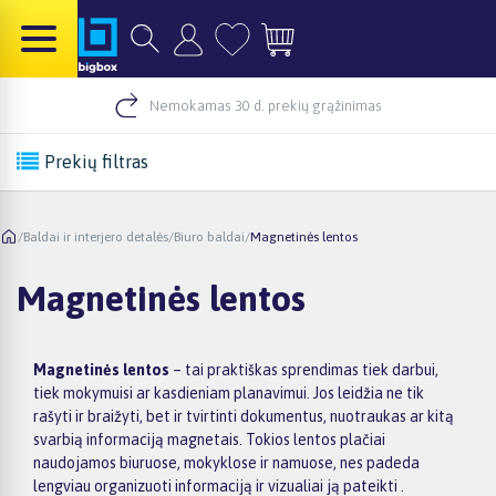
Nemokamas 30 d. prekių grąžinimas
Prekių filtras
/
Baldai ir interjero detalės
/
Biuro baldai
/
Magnetinės lentos
Magnetinės lentos
Magnetinės lentos
– tai praktiškas sprendimas tiek darbui,
tiek mokymuisi ar kasdieniam planavimui. Jos leidžia ne tik
rašyti ir braižyti, bet ir tvirtinti dokumentus, nuotraukas ar kitą
svarbią informaciją magnetais. Tokios lentos plačiai
naudojamos biuruose, mokyklose ir namuose, nes padeda
lengviau organizuoti informaciją ir vizualiai ją pateikti .