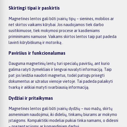
Skirtingi tipai ir paskirtis
Magnetinės lentos gali būti įvairių tipų – sieninės, mobilios ar
net skirtos vaikams kūrybai. Jos naudojamos tiek darbo
susitikimuose, tiek mokymosi procese ar kasdieniams
priminimams namuose. Vaikams skirtos lentos taip pat padeda
lavinti kūrybiškumą ir motoriką .
Paviršius ir funkcionalumas
Dauguma magnetinių lentų turi specialų paviršių, ant kurio
galima rašyti žymekliais ir lengvai nuvalyti informaciją. Taip
pat jos leidžia naudoti magnetus, todėl patogu prisegti
dokumentus ar užrašus vienoje vietoje. Tai padeda palaikyti
tvarką ir aiškiai matyti svarbiausią informaciją.
Dydžiai ir pritaikymas
Magnetinės lentos gali būti įvairių dydžių – nuo mažų, skirtų
asmeniniam naudojimui, iki didelių, tinkamų biurams ar mokymo
įstaigoms. Kompaktiški modeliai puikiai tinka namams, o didesni
– prezentacijoms ar komandiniam darbui.