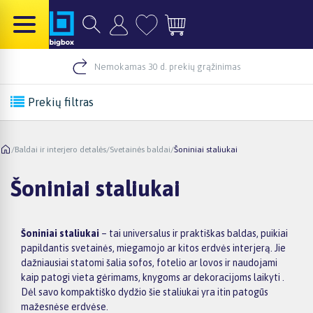
Nemokamas 30 d. prekių grąžinimas
Prekių filtras
/
Baldai ir interjero detalės
/
Svetainės baldai
/
Šoniniai staliukai
Šoniniai staliukai
Šoniniai staliukai
– tai universalus ir praktiškas baldas, puikiai
papildantis svetainės, miegamojo ar kitos erdvės interjerą. Jie
dažniausiai statomi šalia sofos, fotelio ar lovos ir naudojami
kaip patogi vieta gėrimams, knygoms ar dekoracijoms laikyti .
Dėl savo kompaktiško dydžio šie staliukai yra itin patogūs
mažesnėse erdvėse.