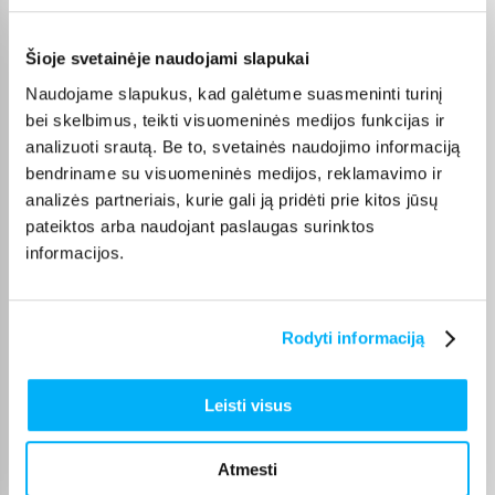
lentynas ar papildomas vietas laikymui, todėl padeda palaikyti
tvarką ir geriau išnaudoti erdvę .
Šioje svetainėje naudojami slapukai
Pritaikymas skirtingoms erdvėms
Naudojame slapukus, kad galėtume suasmeninti turinį
bei skelbimus, teikti visuomeninės medijos funkcijas ir
Šoniniai staliukai tinka ne tik svetainei, bet ir miegamajam,
analizuoti srautą. Be to, svetainės naudojimo informaciją
prieškambariui ar net biurui. Jie gali būti naudojami kaip
bendriname su visuomeninės medijos, reklamavimo ir
naktiniai staliukai, dekoratyviniai akcentai ar papildoma vieta
smulkiems daiktams laikyti. Dėl savo universalumo jie lengvai
analizės partneriais, kurie gali ją pridėti prie kitos jūsų
pritaikomi įvairiuose interjeruose.
pateiktos arba naudojant paslaugas surinktos
informacijos.
Kaip išsirinkti tinkamą šoninį staliuką?
Renkantis šoninį staliuką svarbu įvertinti jo aukštį, dydį ir
proporcijas, kad jis derėtų prie sofos ar lovos. Taip pat verta
Rodyti informaciją
atsižvelgti į medžiagas ir dizainą, kad baldas derėtų prie
bendro interjero. Jei erdvė nedidelė, geriau rinktis
kompaktiškesnius ar lengvesnius modelius.
Leisti visus
Patogus pirkimas ir pristatymas
Atmesti
Šoniniai staliukai pristatomi visoje Lietuvoje – tiesiai į namus ar