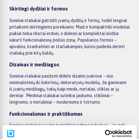
Skirtingi dydžiai ir formos
Šoniniai staliukai gali būti įvairių dydžių ir formų, todėl lengvai
pritaikomi skirtingiems poreikiams. Maži ir kompaktiški modeliai
puikiai tinka ribotai erdvei, o didesni ar komplektai leidžia
sukurti funkcionalesnę poilsio zoną. Populiarios formos –
apvalios, kvadratinės ar stačiakampės, kurios padeda derinti
staliuką prie kitų baldų.
Dizainas ir medžiagos
Šoniniai staliukai pasižymi didele dizaino įvairove – nuo
minimalistinių iki išskirtinių, dekoratyvių modelių. Jie gaminami
iš įvairių medžiagų, tokių kaip medis, metalas, stiklas ar jų
deriniai . Mediniai staliukai suteikia jaukumo, stikliniai –
lengvumo, o metaliniai – modernumo ir tvirtumo.
Funkcionalumas ir praktiškumas
Šoniniai staliukai yra itin praktiški kasdienėje buityje – jie gali
būti naudojami ne tik kaip vieta daiktams laikyti, bet ir kaip
papildomas paviršius darbui ar poilsiui. Kai kurie modeliai turi