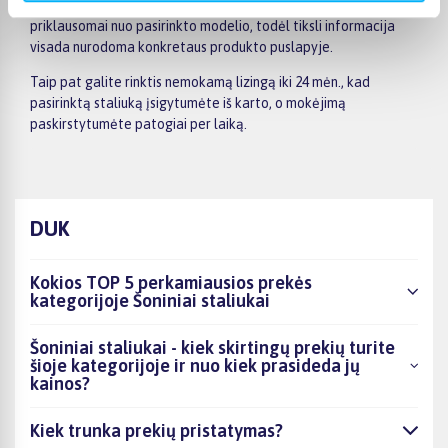
kitą pasirinktą vietą. Pristatymo terminas gali skirtis
priklausomai nuo pasirinkto modelio, todėl tiksli informacija
visada nurodoma konkretaus produkto puslapyje.
Taip pat galite rinktis nemokamą lizingą iki 24 mėn., kad
pasirinktą staliuką įsigytumėte iš karto, o mokėjimą
paskirstytumėte patogiai per laiką.
DUK
Kokios TOP 5 perkamiausios prekės
kategorijoje Šoniniai staliukai
Šoniniai staliukai - kiek skirtingų prekių turite
šioje kategorijoje ir nuo kiek prasideda jų
kainos?
Kiek trunka prekių pristatymas?