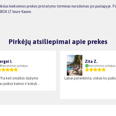
ikslus kiekvienos prekės pristatymo terminas nurodomas jos puslapyje. Pa
GBOX.LT biure Kaune.
Pirkėjų atsiliepimai apie prekes
ergei I.
Zita Z.
Patvirtintas pirkėjas
Patvirtintas pirkėjas
. Yra keli smulkūs dažymo
Labai patenkinta, viskas ko puiki
u puikus kainos ir kokyb ...