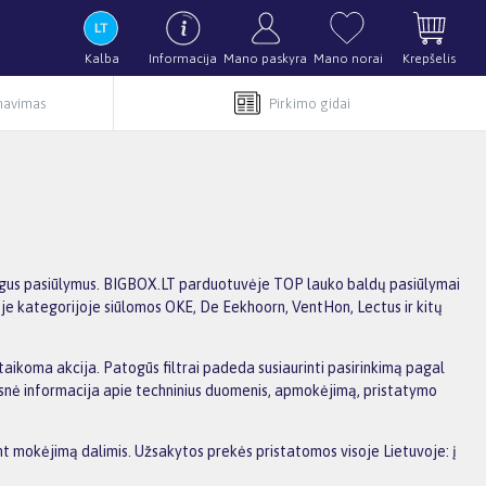
Kalba
Informacija
Mano paskyra
Mano norai
Krepšelis
rnavimas
Pirkimo gidai
rtingus pasiūlymus. BIGBOX.LT parduotuvėje TOP lauko baldų pasiūlymai
oje kategorijoje siūlomos OKE, De Eekhoorn, VentHon, Lectus ir kitų
 taikoma akcija. Patogūs filtrai padeda susiaurinti pasirinkimą pagal
amesnė informacija apie techninius duomenis, apmokėjimą, pristatymo
ant mokėjimą dalimis. Užsakytos prekės pristatomos visoje Lietuvoje: į