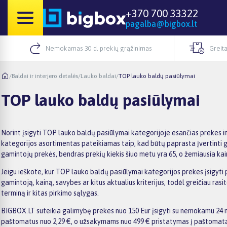
+370 700 33322
pagalba@bigbox.lt
Nemokamas 30 d. prekių grąžinimas
Greita
/
Baldai ir interjero detalės
/
Lauko baldai
/
TOP lauko baldų pasiūlymai
TOP lauko baldų pasiūlymai
Norint įsigyti TOP lauko baldų pasiūlymai kategorijoje esančias prekes i
kategorijos asortimentas pateikiamas taip, kad būtų paprasta įvertinti g
gamintojų prekės, bendras prekių kiekis šiuo metu yra 65, o žemiausia kai
Jeigu ieškote, kur TOP lauko baldų pasiūlymai kategorijos prekes įsigyti p
gamintoją, kainą, savybes ar kitus aktualius kriterijus, todėl greičiau r
terminą ir kitas pirkimo sąlygas.
BIGBOX.LT suteikia galimybę prekes nuo 150 Eur įsigyti su nemokamu 24 mėn
paštomatus nuo 2,29 €, o užsakymams nuo 499 € pristatymas į paštomatą