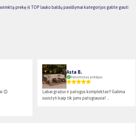
sirinktą prekę iš TOP lauko baldų pasiūlymai kategorijos galite gauti
Asta B.
Patvirtintas pirkėjas
ai 😊
Labai gražus ir patogus komplektas!! Galima
susistyti kaip tik jums patogiausia! ...