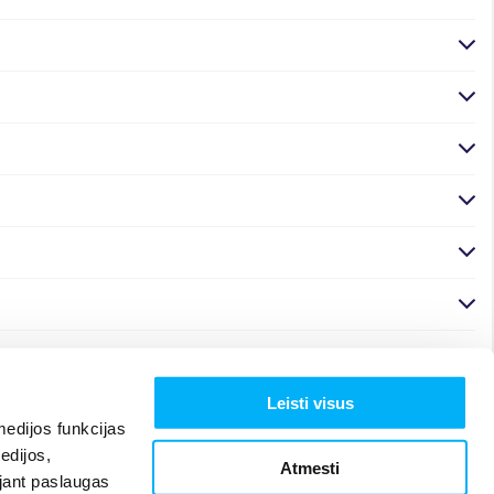
Leisti visus
edijos funkcijas
edijos,
Atmesti
ojant paslaugas