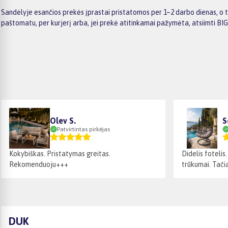
Sandėlyje esančios prekės įprastai pristatomos per 1–2 darbo dienas, o t
paštomatu, per kurjerį arba, jei prekė atitinkamai pažymėta, atsiimti BI
Olev S.
S
Patvirtintas pirkėjas
Kokybiškas. Pristatymas greitas.
Didelis fotelis
Rekomenduoju+++
trūkumai. Tačia
DUK