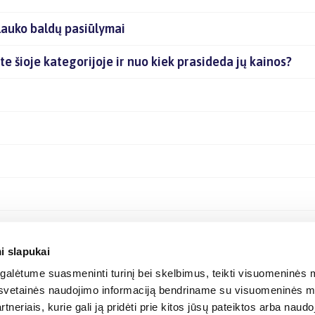
lauko baldų pasiūlymai
te šioje kategorijoje ir nuo kiek prasideda jų kainos?
i slapukai
alėtume suasmeninti turinį bei skelbimus, teikti visuomeninės m
o, svetainės naudojimo informaciją bendriname su visuomeninės m
tneriais, kurie gali ją pridėti prie kitos jūsų pateiktos arba naud