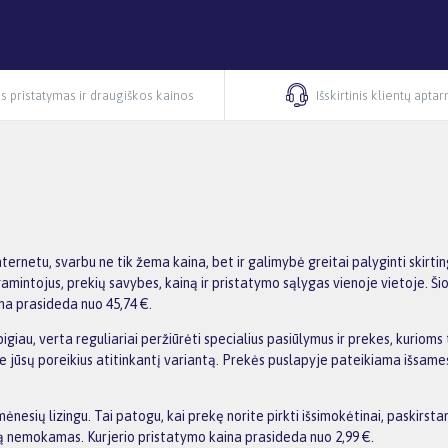
s pristatymas ir draugiškos kainos
Išskirtinis klientų apta
nternetu, svarbu ne tik žema kaina, bet ir galimybė greitai palyginti ski
amintojus, prekių savybes, kainą ir pristatymo sąlygas vienoje vietoje. Ši
na prasideda nuo 45,74 €.
igiau, verta reguliariai peržiūrėti specialius pasiūlymus ir prekes, kurioms
asite jūsų poreikius atitinkantį variantą. Prekės puslapyje pateikiama išs
esių lizingu. Tai patogu, kai prekę norite pirkti išsimokėtinai, paskirst
 nemokamas. Kurjerio pristatymo kaina prasideda nuo 2,99 €.