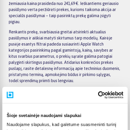
žemiausia kaina prasideda nuo 241,69 €. Ieškantiems geriausio
pasiūlymo verta peržiūrėti prekes, kurioms taikoma akcija ar
specialūs pasiūlymai – taip pasirinktą prekę galima įsigyti
pigiau.
Renkantis prekę, svarbiausia greitai atsirinkti aktualius
pasiūlymus ir aiškiai matyti skirtumus tarp modelių. Kairėje
pusėje esantys filtrai padeda susiaurinti Apple Watch
kategorijos pasirinkimą pagal gamintoją, kainą, savybes ar
kitus svarbius parametrus, o prekių sąraše galima patogiai
palyginti skirtingus pasiūlymus. Atidarius konkrečios prekės
puslapį, rasite detalesnę informaciją apie techninius duomenis,
pristatymo terminą, apmokėjimo būdus ir pirkimo sąlygas,
todėl sprendimą priimti bus lengviau.
Didesnės vertės pirkiniams BIGBOX.LT siūlo patogų
apmokėjimą dalimis – visoms prekėms nuo 150 Eur taikomas
nemokamas 24 mėnesių lizingas, todėl norimą prekę galima
įsigyti išsimokėtinai. Užsakymus pristatome visoje Lietuvoje:
Šioje svetainėje naudojami slapukai
pristatymas į paštomatus kainuoja nuo 2,29 €, o užsakymams
nuo 499 € pristatymas į paštomatą nemokamas; kurjerio
Naudojame slapukus, kad galėtume suasmeninti turinį
pristatymo kaina prasideda nuo 2,99 €. Sandėlyje esančios