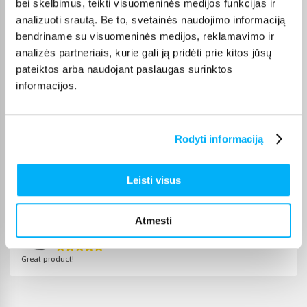
bei skelbimus, teikti visuomeninės medijos funkcijas ir
prekės paprastai pristatomos per 1–2 darbo dienas, o tikslus
analizuoti srautą. Be to, svetainės naudojimo informaciją
kiekvienos prekės pristatymo terminas nurodomas jos
bendriname su visuomeninės medijos, reklamavimo ir
puslapyje.
analizės partneriais, kurie gali ją pridėti prie kitos jūsų
Pasirinkę tinkamą prekę iš Apple Watch kategorijos, galite
pateiktos arba naudojant paslaugas surinktos
rinktis patogiausią gavimo būdą: pristatymą į paštomatą,
informacijos.
pristatymą per kurjerį arba, jei prekė pažymėta kaip tinkama
atsiėmimui, atsiėmimą BIGBOX.LT biure Veiverių g. 171, Kaune.
Rodyti informaciją
Pirkėjų atsiliepimai apie prekes
Leisti visus
Atmesti
Mindaugas B.
Patvirtintas pirkėjas
Great product!