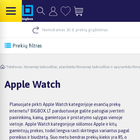
Nemokamas 30 d. prekių grąžinimas
Prekių filtras
/
Telefonai, išmanieji laikrodžiai, planšetės
/
Išmanieji laikrodžiai ir apyrankės
/
Išma
Apple Watch
Planuojate pirkti Apple Watch kategorijoje esančią prekę
internetu? BIGBOX.LT parduotuvėje galite patogiai įvertinti
pasirinkimą, kainą, gamintojus ir pristatymo sąlygas vienoje
vietoje. Apple Watch kategorijoje siūlomos Apple ir kitų
gamintojų prekės, todėl lengva rasti skirtingus variantus pagal
poreikius ir biudžetą. Šiuo metu bendras prekių kiekis yra 85, o