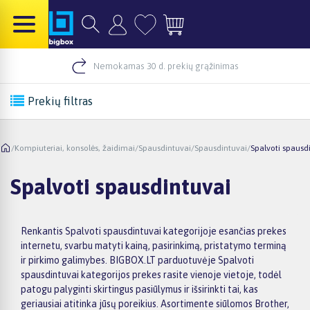
Nemokamas 30 d. prekių grąžinimas
Prekių filtras
/
Kompiuteriai, konsolės, žaidimai
/
Spausdintuvai
/
Spausdintuvai
/
Spalvoti spausd
Spalvoti spausdintuvai
Renkantis Spalvoti spausdintuvai kategorijoje esančias prekes
internetu, svarbu matyti kainą, pasirinkimą, pristatymo terminą
ir pirkimo galimybes. BIGBOX.LT parduotuvėje Spalvoti
spausdintuvai kategorijos prekes rasite vienoje vietoje, todėl
patogu palyginti skirtingus pasiūlymus ir išsirinkti tai, kas
geriausiai atitinka jūsų poreikius. Asortimente siūlomos Brother,