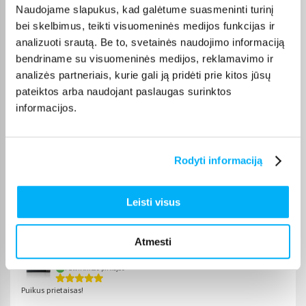
terminą visada rasite konkrečios prekės puslapyje.
Naudojame slapukus, kad galėtume suasmeninti turinį
bei skelbimus, teikti visuomeninės medijos funkcijas ir
Pasirinkę tinkamą prekę iš Spalvoti spausdintuvai kategorijos,
analizuoti srautą. Be to, svetainės naudojimo informaciją
galite rinktis jums patogiausią gavimo būdą: pristatymą į
bendriname su visuomeninės medijos, reklamavimo ir
paštomatą, kurjeriu arba atsiėmimą BIGBOX.LT biure Kaune.
analizės partneriais, kurie gali ją pridėti prie kitos jūsų
pateiktos arba naudojant paslaugas surinktos
informacijos.
Pirkėjų atsiliepimai apie prekes
Rodyti informaciją
Vytenis Ž.
Patvirtintas pirkėjas
Leisti visus
Geras spalvotas lazerinis printeris
Atmesti
Arūnas G.
Patvirtintas pirkėjas
Puikus prietaisas!