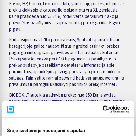
Epson, HP, Canon, Lexmark ir kitų gamintojų prekės, o bendras
prekių kiekis šioje kategorijoje šiuo metu yra 31. Žemiausia
kaina prasideda nuo 93,34 €, todėl verta peržiūrėti ir akcija
pažymėtus pasiūlymus – taip pasirinktą prekę galima įsigyti
pigiau.
Kad apsipirkimas būtų paprastesnis, Spalvoti spausdintuvai
kategorijoje galite naudoti filtrus ir greitai atsirinkti prekes
pagal gamintoją, kainą, savybes ar kitus aktualius kriterijus.
Prekių sąraše lengva peržiūrėti pagrindinius pasiūlymus, o
prekės puslapyje pateikiama detalesnė informacija apie
parametrus, apmokėjimą, lizingą, pristatymą ir kitas pirkimo
sąlygas. Taip galite ramiai palyginti kelis variantus, įvertinti jų
privalumus ir patogiai užsisakyti pasirinktą prekę internetu.
BIGBOX.LT suteikia galimybę prekes nuo 150 Eur įsigyti su
nemokamu 24 mėnesių lizingu, todėl pirkti išsimokėtinai galima
patogiai planuojant išlaidas. Užsakymus pristatome visoje
Lietuvoje: pristatymas į paštomatus kainuoja nuo 2,29 €, o
perkant nuo 499 € į paštomatą pristatoma nemokamai.
Kurjerio pristatymo kaina prasideda nuo 2,99 €. Jei prekė yra
Šioje svetainėje naudojami slapukai
sandėlyje, ją įprastai pristatome per 1–2 darbo dienas, o tikslų