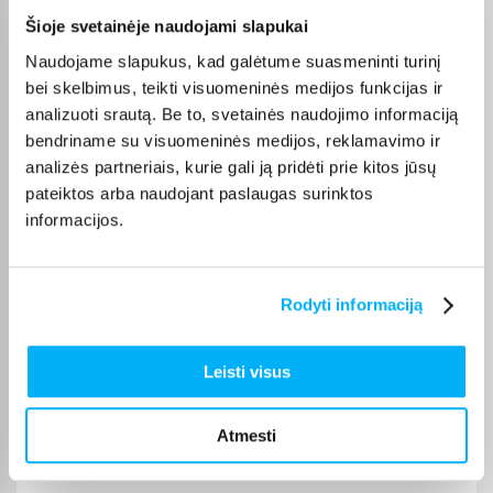
prekės paprastai pristatomos per 1–2 darbo dienas, o tikslus
Šioje svetainėje naudojami slapukai
kiekvienos prekės pristatymo terminas nurodomas jos
puslapyje.
Naudojame slapukus, kad galėtume suasmeninti turinį
bei skelbimus, teikti visuomeninės medijos funkcijas ir
Pasirinkę tinkamą prekę iš Mechaninės klaviatūros kategorijos,
analizuoti srautą. Be to, svetainės naudojimo informaciją
galite rinktis patogiausią gavimo būdą: pristatymą į
bendriname su visuomeninės medijos, reklamavimo ir
paštomatą, pristatymą per kurjerį arba, jei prekė pažymėta
analizės partneriais, kurie gali ją pridėti prie kitos jūsų
kaip tinkama atsiėmimui, atsiėmimą BIGBOX.LT biure Veiverių
g. 171, Kaune.
pateiktos arba naudojant paslaugas surinktos
informacijos.
Rodyti informaciją
Pirkėjų atsiliepimai apie prekes
Leisti visus
Kristina Š.
Patvirtintas pirkėjas
Atmesti
*****