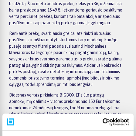
biudžetą. Šiuo metu bendras prekių kiekis yra 36, o žemiausia
kaina prasideda nuo 15,49 €. Ieškantiems geriausio pasiūlymo
verta peržiūrėti prekes, kurioms taikoma akcija ar specialūs
pasiūlymai – taip pasirinktą prekę galima įsigyti pigiau.
Renkantis prekę, svarbiausia greitai atsirinkti aktualius
pasiūlymus ir aiškiai matyti skirtumus tarp modelių. Kairėje
pusėje esantys filtrai padeda susiaurinti Mechaninės
klaviatūros kategorijos pasirinkimą pagal gamintoją, kainą,
savybes ar kitus svarbius parametrus, o prekių sąraše galima
patogiai palyginti skirtingus pasiūlymus. Atidarius konkrečios
prekės puslapį, rasite detalesnę informaciją apie techninius
duomenis, pristatymo terminą, apmokėjimo būdus ir pirkimo
sąlygas, todėl sprendimą priimti bus lengviau.
Didesnės vertės pirkiniams BIGBOX.LT siūlo patogų
apmokėjimą dalimis – visoms prekėms nuo 150 Eur taikomas
nemokamas 24 mėnesių lizingas, todėl norimą prekę galima
įsigyti išsimokėtinai. Užsakymus pristatome visoje Lietuvoje:
pristatymas į paštomatus kainuoja nuo 2,29 €, o užsakymams
nuo 499 € pristatymas į paštomatą nemokamas; kurjerio
pristatymo kaina prasideda nuo 2,99 €. Sandėlyje esančios