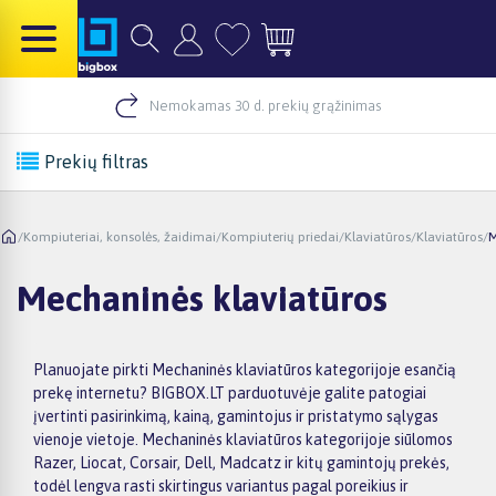
Nemokamas 30 d. prekių grąžinimas
Prekių filtras
/
Kompiuteriai, konsolės, žaidimai
/
Kompiuterių priedai
/
Klaviatūros
/
Klaviatūros
/
M
Mechaninės klaviatūros
Planuojate pirkti Mechaninės klaviatūros kategorijoje esančią
prekę internetu? BIGBOX.LT parduotuvėje galite patogiai
įvertinti pasirinkimą, kainą, gamintojus ir pristatymo sąlygas
vienoje vietoje. Mechaninės klaviatūros kategorijoje siūlomos
Razer, Liocat, Corsair, Dell, Madcatz ir kitų gamintojų prekės,
todėl lengva rasti skirtingus variantus pagal poreikius ir