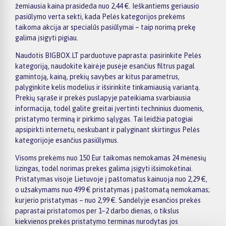
žemiausia kaina prasideda nuo 2,44 €. Ieškantiems geriausio
pasiūlymo verta sekti, kada Pelės kategorijos prekėms
taikoma akcija ar specialūs pasiūlymai – taip norimą prekę
galima įsigyti pigiau.
Naudotis BIGBOX.LT parduotuve paprasta: pasirinkite Pelės
kategoriją, naudokite kairėje pusėje esančius filtrus pagal
gamintoją, kainą, prekių savybes ar kitus parametrus,
palyginkite kelis modelius ir išsirinkite tinkamiausią variantą.
Prekių sąraše ir prekės puslapyje pateikiama svarbiausia
informacija, todėl galite greitai įvertinti techninius duomenis,
pristatymo terminą ir pirkimo sąlygas. Tai leidžia patogiai
apsipirkti internetu, neskubant ir palyginant skirtingus Pelės
kategorijoje esančius pasiūlymus.
Visoms prekėms nuo 150 Eur taikomas nemokamas 24 mėnesių
lizingas, todėl norimas prekes galima įsigyti išsimokėtinai.
Pristatymas visoje Lietuvoje į paštomatus kainuoja nuo 2,29 €,
o užsakymams nuo 499 € pristatymas į paštomatą nemokamas;
kurjerio pristatymas – nuo 2,99 €. Sandėlyje esančios prekės
paprastai pristatomos per 1–2 darbo dienas, o tikslus
kiekvienos prekės pristatymo terminas nurodytas jos