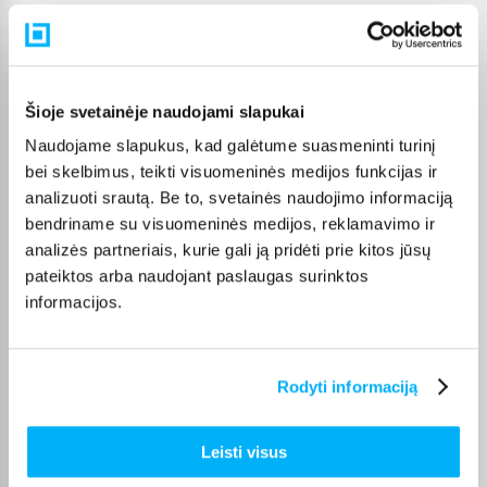
puslapyje.
Tinkamą prekę iš Pelės kategorijos pristatysime per nurodytą
terminą, o jei pageidausite užsakymą atsiimti patys,
atitinkamai pažymėtas prekes galėsite atsiimti mūsų biure
Šioje svetainėje naudojami slapukai
Kaune.
Naudojame slapukus, kad galėtume suasmeninti turinį
bei skelbimus, teikti visuomeninės medijos funkcijas ir
analizuoti srautą. Be to, svetainės naudojimo informaciją
bendriname su visuomeninės medijos, reklamavimo ir
Pirkėjų atsiliepimai apie prekes
analizės partneriais, kurie gali ją pridėti prie kitos jūsų
pateiktos arba naudojant paslaugas surinktos
informacijos.
toomas n.
Patvirtintas pirkėjas
Ty­lu ir patogu. Greitas pristatymas.
Rodyti informaciją
Laurynas Ž.
Leisti visus
Patvirtintas pirkėjas
Viskas gerai