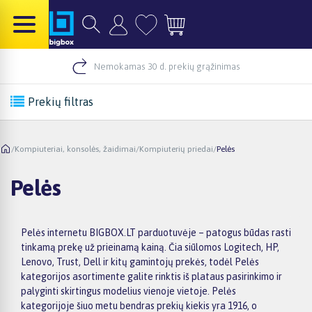
Nemokamas 30 d. prekių grąžinimas
Prekių filtras
/
Kompiuteriai, konsolės, žaidimai
/
Kompiuterių priedai
/
Pelės
Pelės
Pelės internetu BIGBOX.LT parduotuvėje – patogus būdas rasti
tinkamą prekę už prieinamą kainą. Čia siūlomos Logitech, HP,
Lenovo, Trust, Dell ir kitų gamintojų prekės, todėl Pelės
kategorijos asortimente galite rinktis iš plataus pasirinkimo ir
palyginti skirtingus modelius vienoje vietoje. Pelės
kategorijoje šiuo metu bendras prekių kiekis yra 1916, o