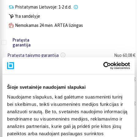
Pristatymas Lietuvoje: 1-2 d.d.
Yra sandėlyje
Nemokamas 24 mėn. ARTEA lizingas
Pratęsta
garantija
Pratęsta taisymo garantija
Nuo 60,08 €
+ 2
+ 3
+ 4
+ 5
metai
Pratęsta keitimo garantija
Nuo 75,82 €
Šioje svetainėje naudojami slapukai
+ 2
+ 3
metai
Naudojame slapukus, kad galėtume suasmeninti turinį
Pratęsta taisymo garantija įmonėms
Nuo 65,99 €
bei skelbimus, teikti visuomeninės medijos funkcijas ir
analizuoti srautą. Be to, svetainės naudojimo informaciją
+ 2
+ 3
metai
bendriname su visuomeninės medijos, reklamavimo ir
analizės partneriais, kurie gali ją pridėti prie kitos jūsų
pateiktos arba naudojant paslaugas surinktos