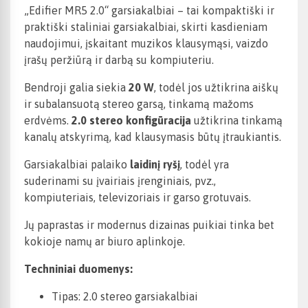
„Edifier MR5 2.0“ garsiakalbiai – tai kompaktiški ir
praktiški staliniai garsiakalbiai, skirti kasdieniam
naudojimui, įskaitant muzikos klausymąsi, vaizdo
įrašų peržiūrą ir darbą su kompiuteriu.
Bendroji galia siekia
20 W
, todėl jos užtikrina aiškų
ir subalansuotą stereo garsą, tinkamą mažoms
erdvėms.
2.0 stereo konfigūracija
užtikrina tinkamą
kanalų atskyrimą, kad klausymasis būtų įtraukiantis.
Garsiakalbiai palaiko
laidinį ryšį
, todėl yra
suderinami su įvairiais įrenginiais, pvz.,
kompiuteriais, televizoriais ir garso grotuvais.
Jų paprastas ir modernus dizainas puikiai tinka bet
kokioje namų ar biuro aplinkoje.
Techniniai duomenys:
Tipas: 2.0 stereo garsiakalbiai