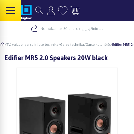
Nemokamas 30 d. prekių grąžinimas
/
TV, vaizdo, garso ir foto technika
/
Garso technika
/
Garso kolonėlės
/
Edifier MR5 2
Edifier MR5 2.0 Speakers 20W black