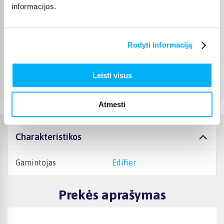
informacijos.
Venipak kurjeris
(
5,99 €
)
Pristatymas per 1-2 d.d.
Rugpjūtis 10d. - Rugpjūtis 11d.
DPD kurjeris
(
6,99 €
)
Rodyti informaciją
Pristatymas per 1-2 d.d.
Rugpjūtis 10d. - Rugpjūtis 11d.
Leisti visus
Atsiėmimas Veiverių g. 171, Kaunas
(
1,99 €
)
Rugpjūtis 10d. - Rugpjūtis 11d.
Atmesti
Charakteristikos
Gamintojas
Edifier
Prekės aprašymas