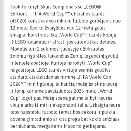
Tapkite kūrybiškais čempionais su „LEGO®
Editions“ „FIFA World Cup™“ oficialios taurės
(43020) konstravimo rinkiniu futbolo gerbėjams nuo
12 metų. Sporto žvaigždės nuo 12 metų galės
smagiai konstruoti šią „World Cup™“ taurės kopiją
iš LEGO kaladėlių ir atrasti jos autentiškas detales.
Modelis turi 2 sukimosi judesyje užfiksuotas
žmonių figūrėles, laikančias Žemę, legendinį gaublį
ir lentelę apačioje, kurioje nurodyti „World Cup“
nugalėtojai. LEGO taurės viršuje esantis gaublys
atsidaro, atskleisdamas firminę „FIFA World Cup
2026™“ minifigūrėlę, laikančią mažą žaislinę taurę
ir foną, kuriame pavaizduotas 2026 metų „World
Cup“ logotipas. Mažą sceną galima laikyti taurės
viduje arba išimti ir eksponuoti šalia. Užbaigta taurė
taps nuostabiu futbolo tematikos dekoru ir puikia
dovana gimtadienio ar kita proga bet kokio amžiaus
berniukams, mergaitėms ir sporto gerbėjams.