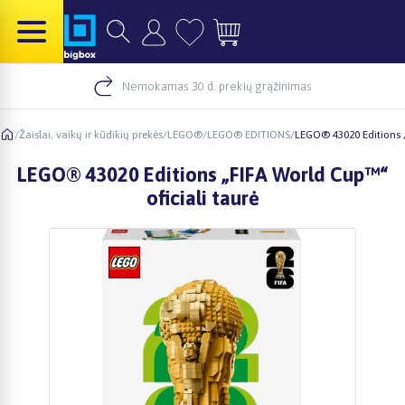
Nemokamas 30 d. prekių grąžinimas
/
Žaislai, vaikų ir kūdikių prekės
/
LEGO®
/
LEGO® EDITIONS
/
LEGO® 43020 Editions „
LEGO® 43020 Editions „FIFA World Cup™“
oficiali taurė