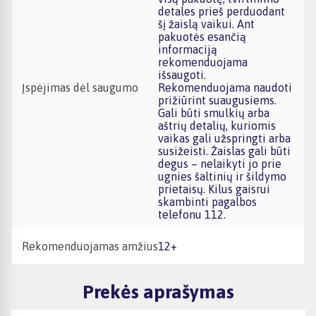
detales prieš perduodant
šį žaislą vaikui. Ant
pakuotės esančią
informaciją
rekomenduojama
išsaugoti.
Įspėjimas dėl saugumo
Rekomenduojama naudoti
prižiūrint suaugusiems.
Gali būti smulkių arba
aštrių detalių, kuriomis
vaikas gali užspringti arba
susižeisti. Žaislas gali būti
degus – nelaikyti jo prie
ugnies šaltinių ir šildymo
prietaisų. Kilus gaisrui
skambinti pagalbos
telefonu 112.
Rekomenduojamas amžius
12+
Prekės aprašymas