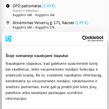
DPD paštomatas
(
3,99 €
)
Pristato ir šeštadienį
Rugpjūtis 18d. - Rugpjūtis 26d.
Atsiėmimas Veiverių g. 171, Kaunas
(
1,99 €
)
Rugpjūtis 18d. - Rugpjūtis 27d.
Charakteristikos
Šioje svetainėje naudojami slapukai
Naudojame slapukus, kad galėtume suasmeninti turinį
Gamintojas
LEGO
bei skelbimus, teikti visuomeninės medijos funkcijas ir
analizuoti srautą. Be to, svetainės naudojimo informaciją
Žaislas yra sertifikuotas ir
atitinka Europos Sąjungos
bendriname su visuomeninės medijos, reklamavimo ir
reikalavimus žaislams. CE
analizės partneriais, kurie gali ją pridėti prie kitos jūsų
žymą rasite ant pakuotės.
CE sertifikatas
pateiktos arba naudojant paslaugas surinktos
Išsaugokite gamintojo ir
importuotojo rekvizitus
informacijos.
ateičiai. Jie nurodyti ant
pakuotės.