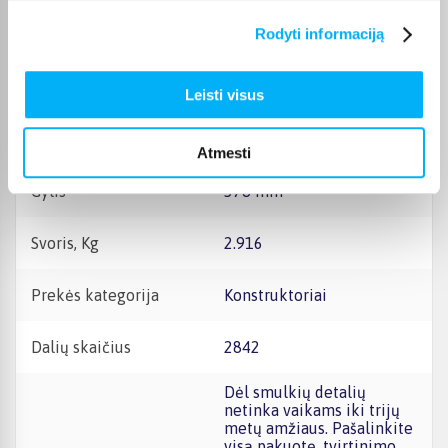
Rodyti informaciją
Kilmės šalis
Vengrija
Aukštis
103 mm
Leisti visus
Plotis
555 mm
Atmesti
Gylis
378 mm
Svoris, Kg
2.916
Prekės kategorija
Konstruktoriai
Dalių skaičius
2842
Dėl smulkių detalių
netinka vaikams iki trijų
metų amžiaus. Pašalinkite
visą pakuotę, tvirtinimo