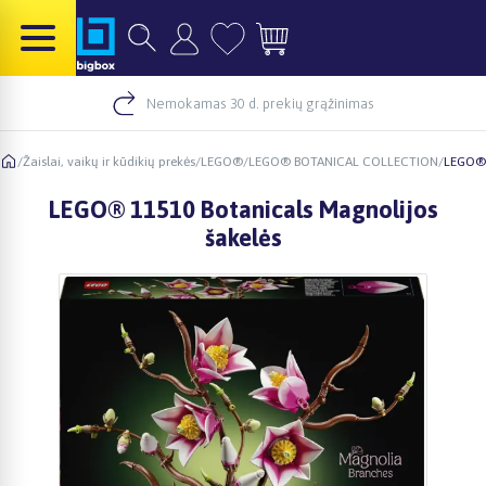
Nemokamas 30 d. prekių grąžinimas
/
Žaislai, vaikų ir kūdikių prekės
/
LEGO®
/
LEGO® BOTANICAL COLLECTION
/
LEGO® 
LEGO® 11510 Botanicals Magnolijos
šakelės