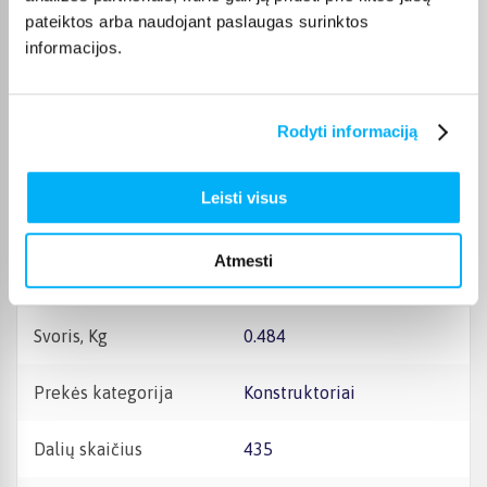
Išsaugokite gamintojo ir
pateiktos arba naudojant paslaugas surinktos
importuotojo rekvizitus
ateičiai. Jie nurodyti ant
informacijos.
pakuotės.
Kilmės šalis
Čekija
Rodyti informaciją
Aukštis
59 mm
Leisti visus
Plotis
262 mm
Atmesti
Gylis
282 mm
Svoris, Kg
0.484
Prekės kategorija
Konstruktoriai
Dalių skaičius
435