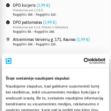
DPD kurjeris
(
3,99 €
)
Pristatymas per 1-2 d.d.
Rugpjūtis 10d. - Rugpjūtis 11d.
DPD paštomatas
(
3,99 €
)
Pristatymas per 1-2 d. Pristato ir šeštadienį
Rugpjūtis 8d. - Rugpjūtis 10d.
Atsiėmimas Veiverių g. 171, Kaunas
(
1,99 €
)
Rugpjūtis 10d. - Rugpjūtis 11d.
Charakteristikos
Šioje svetainėje naudojami slapukai
Gamintojas
LEGO
Naudojame slapukus, kad galėtume suasmeninti turinį
bei skelbimus, teikti visuomeninės medijos funkcijas ir
Žaislas yra sertifikuotas ir
analizuoti srautą. Be to, svetainės naudojimo informaciją
atitinka Europos Sąjungos
reikalavimus žaislams. CE
bendriname su visuomeninės medijos, reklamavimo ir
žymą rasite ant pakuotės.
CE sertifikatas
analizės partneriais, kurie gali ją pridėti prie kitos jūsų