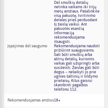
Dėl smulkių detalių
netinka vaikams iki trijų
metų amžiaus. Pašalinkite
visą pakuotę, tvirtinimo
detales prieš perduodant
šį žaislą vaikui. Ant
pakuotės esančią
informaciją
rekomenduojama
išsaugoti.
Įspėjimas dėl saugumo
Rekomenduojama naudoti
prižiūrint suaugusiems.
Gali būti smulkių arba
aštrių detalių, kuriomis
vaikas gali užspringti arba
susižeisti. Žaislas gali būti
degus – nelaikyti jo prie
ugnies šaltinių ir šildymo
prietaisų. Kilus gaisrui
skambinti pagalbos
telefonu 112.
Rekomenduojamas amžius
18+