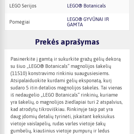
LEGO Serijos
LEGO® Botanicals
LEGO® GYVŪNAI IR
Pomėgiai
GAMTA
Prekės aprašymas
Pasinerkite į gamtą ir sukurkite gražų gėlių dekorą
su šiuo „LEGO® Botanicals“ magnolijos šakelių
(11510) konstravimo rinkiniu suaugusiesiems.
Atsipalaiduokite kurdami gėlių eksponatą, kurį
sudaro 5 itin detalios magnolijos šakelės. Tai vienas
iš nedaugelio „LEGO Botanicals“ rinkinių, kuriame
yra šakelių, o magnolijos žiedlapiai turi 2 atspalvius,
kad atrodytų tikroviškiau. Rinkinyje taip pat yra
daug įdomių detalių tyrinėti, įskaitant keksiukus
vietoje vaislapėlių, rudas varles vietoje šakų
gumbelių, kiaušinius vietoje pumpurų ir ledus