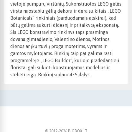
vietoje pumpurų viršūnių. Sukonstruotos LEGO gėlės
virsta nuostabiu gėlių dekoru ir dera su kitais „LEGO
Botanicals“ rinkiniais (parduodamais atskirai), kad
būtų galima sukurti didesnį ir pritaikytą eksponatą.
Šis LEGO konstravimo rinkinys taps prasminga
dovana gimtadienio, Valentino dienos, Motinos
dienos ar įkurtuvių proga moterims, vyrams ir
gamtos mylėtojams. Rinkinį taip pat galima rasti
programėlėje „LEGO Builder“, kurioje pradedantieji
floristai gali sukioti konstruojamus modelius ir
stebėti eigą. Rinkinį sudaro 435 dalys.
© 2012-
2026
BIGBOX.LT