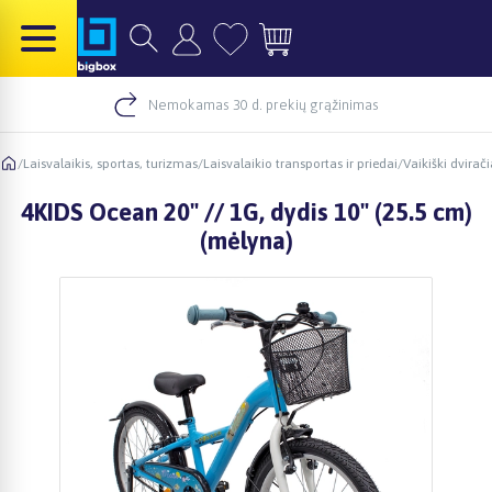
Nemokamas 30 d. prekių grąžinimas
/
Laisvalaikis, sportas, turizmas
/
Laisvalaikio transportas ir priedai
/
Vaikiški dvirači
4KIDS Ocean 20" // 1G, dydis 10" (25.5 cm)
(mėlyna)