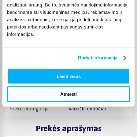
analizuoti srautą. Be to, svetainės naudojimo informaciją
bendriname su visuomeninės medijos, reklamavimo ir
Rėmo dydis
Vaikiškas
analizės partneriais, kurie gali ją pridėti prie kitos jūsų
pateiktos arba naudojant paslaugas surinktos
Ratų dydis, coliais
20
informacijos.
Stabdžiai +
Ratlankiniai
Rodyti informaciją
Dviračio tipas +
Vaikiškas
Leisti visus
Spalva
Mėlyna
Svoris, Kg
11.5
Atmesti
Prekės kategorija
Vaikiški dviračiai
Prekės aprašymas