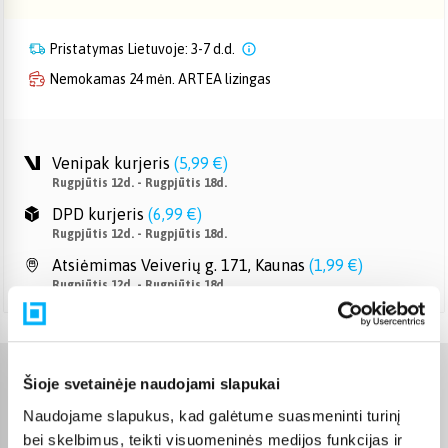
Pristatymas Lietuvoje: 3-7 d.d.
Nemokamas 24 mėn. ARTEA lizingas
Venipak kurjeris
(
5,99 €
)
Rugpjūtis 12d. - Rugpjūtis 18d.
DPD kurjeris
(
6,99 €
)
Rugpjūtis 12d. - Rugpjūtis 18d.
Atsiėmimas Veiverių g. 171, Kaunas
(
1,99 €
)
Rugpjūtis 12d. - Rugpjūtis 18d.
Šioje svetainėje naudojami slapukai
Charakteristikos
Naudojame slapukus, kad galėtume suasmeninti turinį
Gamintojas
4KIDS
bei skelbimus, teikti visuomeninės medijos funkcijas ir