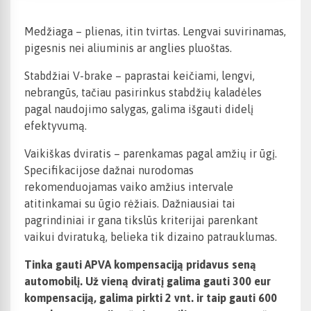
Medžiaga – plienas, itin tvirtas. Lengvai suvirinamas,
pigesnis nei aliuminis ar anglies pluoštas.
Stabdžiai V-brake – paprastai keičiami, lengvi,
nebrangūs, tačiau pasirinkus stabdžių kaladėles
pagal naudojimo salygas, galima išgauti didelį
efektyvumą.
Vaikiškas dviratis – parenkamas pagal amžių ir ūgį.
Specifikacijose dažnai nurodomas
rekomenduojamas vaiko amžius intervale
atitinkamai su ūgio rėžiais. Dažniausiai tai
pagrindiniai ir gana tikslūs kriterijai parenkant
vaikui dviratuką, belieka tik dizaino patrauklumas.
Tinka gauti APVA kompensaciją pridavus seną
automobilį. Už vieną dviratį galima gauti 300 eur
kompensaciją, galima pirkti 2 vnt. ir taip gauti 600