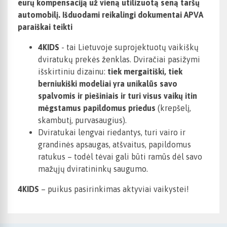
eurų kompensaciją už vieną utilizuotą seną taršų
automobilį. Išduodami reikalingi dokumentai APVA
paraiškai teikti
4KIDS
- tai Lietuvoje suprojektuotų vaikiškų
dviratukų prekės ženklas. Dviračiai pasižymi
išskirtiniu dizainu:
tiek mergaitiški, tiek
berniukiški modeliai yra unikalūs savo
spalvomis ir piešiniais ir turi visus vaikų itin
mėgstamus papildomus priedus
(krepšelį,
skambutį, purvasaugius).
Dviratukai lengvai riedantys, turi vairo ir
grandinės apsaugas, atšvaitus, papildomus
ratukus – todėl tėvai gali būti ramūs dėl savo
mažųjų dviratininkų saugumo.
4KIDS
– puikus pasirinkimas aktyviai vaikystei!