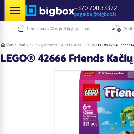
+370 700 33322
pagalba@bigbox.lt
Nemokamas 30 d. prekių grąžinimas
Greita
/
Žaislai, vaikų ir kūdikių prekės
/
LEGO®
/
LEGO® FRIENDS
/
LEGO® 42666 Friends Ka
LEGO® 42666 Friends Kačių 