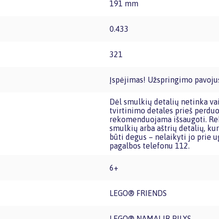
191 mm
0.433
321
Įspėjimas! Užspringimo pavojus
Dėl smulkių detalių netinka vaikams iki trijų metų amžiaus. Pašalinkite visą pakuotę,
tvirtinimo detales prieš perduo
rekomenduojama išsaugoti. Rek
smulkių arba aštrių detalių, kur
būti degus – nelaikyti jo prie u
pagalbos telefonu 112.
6+
LEGO® FRIENDS
LEGO® NAMAI IR PILYS