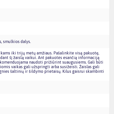
, smulkios dalys.
dant šį žaislą vaikui. Ant pakuotės esančią informaciją
omenduojama naudoti prižiūrint suaugusiems. Gali būti
iomis vaikas gali užspringti arba susižeisti. Žaislas gali
gnies šaltinių ir šildymo prietaisų. Kilus gaisrui skambinti