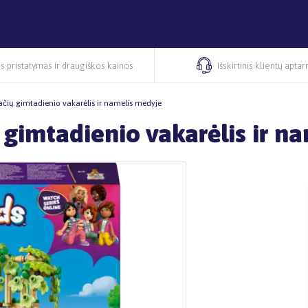
s pristatymas ir draugiškos kainos
Išskirtinis klientų apta
čių gimtadienio vakarėlis ir namelis medyje
gimtadienio vakarėlis ir n