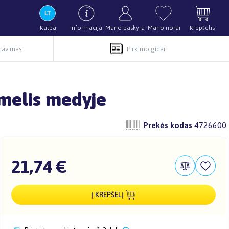
Kalba
Informacija
Mano paskyra
Mano norai
Krepšelis
rnavimas
Pirkimo gidai
amelis medyje
Prekės kodas
4726600
21,74 €
Į KREPŠELĮ