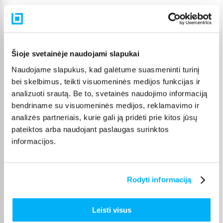
Pristatymas Lietuvoje: 2-3 d.d.
Venipak paštomatas
(
2,39 €
)
Šioje svetainėje naudojami slapukai
Pristato ir šeštadienį
Naudojame slapukus, kad galėtume suasmeninti turinį
Rugpjūtis 8d. - Rugpjūtis 10d.
bei skelbimus, teikti visuomeninės medijos funkcijas ir
Venipak kurjeris
(
2,99 €
)
analizuoti srautą. Be to, svetainės naudojimo informaciją
Rugpjūtis 10d. - Rugpjūtis 11d.
bendriname su visuomeninės medijos, reklamavimo ir
Omniva paštomatas
(
2,29 €
)
analizės partneriais, kurie gali ją pridėti prie kitos jūsų
Pristato ir šeštadienį
pateiktos arba naudojant paslaugas surinktos
Rugpjūtis 8d. - Rugpjūtis 10d.
informacijos.
Smartposti paštomatas
(
2,39 €
)
Pristato ir šeštadienį
Rugpjūtis 8d. - Rugpjūtis 10d.
Rodyti informaciją
DPD kurjeris
(
3,99 €
)
Rugpjūtis 10d. - Rugpjūtis 11d.
DPD paštomatas
(
3,99 €
)
Leisti visus
Pristato ir šeštadienį