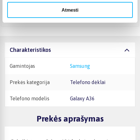
Rugpjūtis 8d. - Rugpjūtis 10d.
Atmesti
Atsiėmimas Veiverių g. 171, Kaunas
(
1,99 €
)
Rugpjūtis 10d. - Rugpjūtis 11d.
Charakteristikos
Gamintojas
Samsung
Prekės kategorija
Telefono dėklai
Telefono modelis
Galaxy A36
Prekės aprašymas