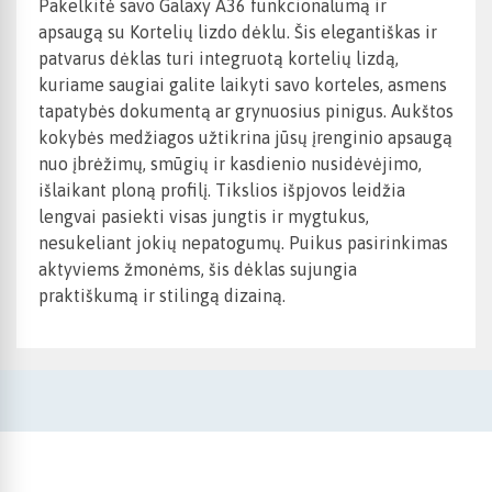
Pakelkitė savo Galaxy A36 funkcionalumą ir
apsaugą su Kortelių lizdo dėklu. Šis elegantiškas ir
patvarus dėklas turi integruotą kortelių lizdą,
kuriame saugiai galite laikyti savo korteles, asmens
tapatybės dokumentą ar grynuosius pinigus. Aukštos
kokybės medžiagos užtikrina jūsų įrenginio apsaugą
nuo įbrėžimų, smūgių ir kasdienio nusidėvėjimo,
išlaikant ploną profilį. Tikslios išpjovos leidžia
lengvai pasiekti visas jungtis ir mygtukus,
nesukeliant jokių nepatogumų. Puikus pasirinkimas
aktyviems žmonėms, šis dėklas sujungia
praktiškumą ir stilingą dizainą.