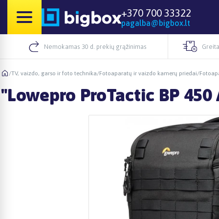
+370 700 33322
pagalba@bigbox.lt
Nemokamas 30 d. prekių grąžinimas
Greita
/
TV, vaizdo, garso ir foto technika
/
Fotoaparatų ir vaizdo kamerų priedai
/
Fotoapa
"Lowepro ProTactic BP 450 