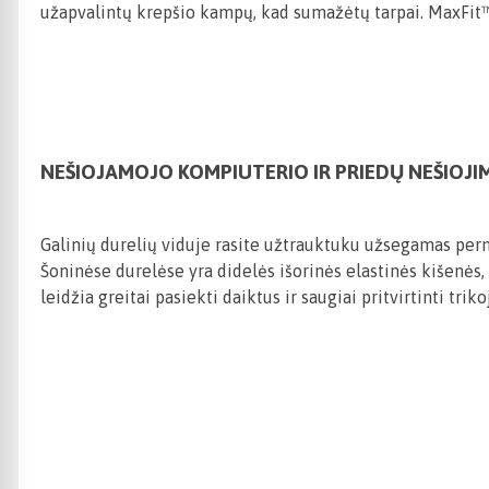
užapvalintų krepšio kampų, kad sumažėtų tarpai. MaxFit™ sk
NEŠIOJAMOJO KOMPIUTERIO IR PRIEDŲ NEŠIOJI
Galinių durelių viduje rasite užtrauktuku užsegamas per
Šoninėse durelėse yra didelės išorinės elastinės kišenės, k
leidžia greitai pasiekti daiktus ir saugiai pritvirtinti triko