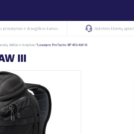
s pristatymas ir draugiškos kainos
Išskirtinis klientų apta
ratų dėklai ir krepšiai
/
"Lowepro ProTactic BP 450 AW III
AW III