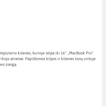
piuterio kišenės, kurioje telpa iki 16'' „MacBook Pro“.
 trikojo atramai. Papildomos kilpos ir kišenės šonų viršuje
avo įrangą.