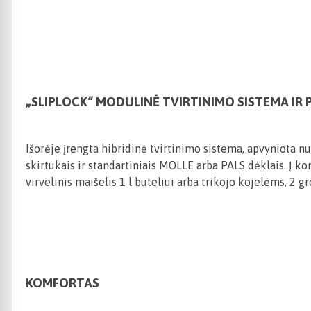
„SLIPLOCK“ MODULINĖ TVIRTINIMO SISTEMA IR 
Išorėje įrengta hibridinė tvirtinimo sistema, apvyniota n
skirtukais ir standartiniais MOLLE arba PALS dėklais. Į ko
virvelinis maišelis 1 l buteliui arba trikojo kojelėms, 2 g
KOMFORTAS