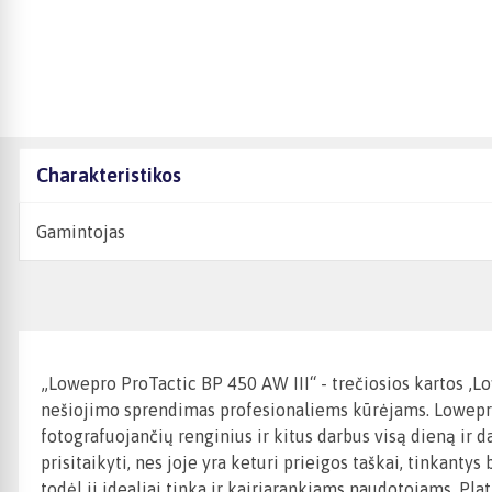
Charakteristikos
Gamintojas
„Lowepro ProTactic BP 450 AW III“ - trečiosios kartos ‚
nešiojimo sprendimas profesionaliems kūrėjams. Lowepro Pr
fotografuojančių renginius ir kitus darbus visą dieną ir d
prisitaikyti, nes joje yra keturi prieigos taškai, tinkant
todėl ji idealiai tinka ir kairiarankiams naudotojams. Plat