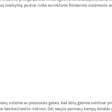
ngos tvarkymą, puikiai tinka surinktoms filmavimo sistemoms arb
arų sistema su presuotais galais, kad būtų galima vientisai pritv
prie besikeičiančio rinkinio. Dėl naujos pertvarų kampų detalės