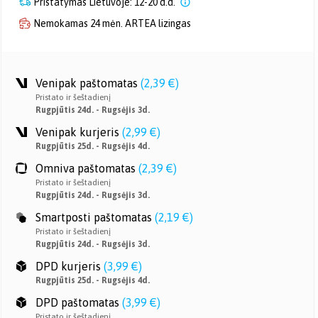
Pristatymas Lietuvoje: 12-20 d.d.
Nemokamas 24 mėn. ARTEA lizingas
Venipak paštomatas
(
2,39 €
)
Pristato ir šeštadienį
Rugpjūtis 24d. - Rugsėjis 3d.
Venipak kurjeris
(
2,99 €
)
Rugpjūtis 25d. - Rugsėjis 4d.
Omniva paštomatas
(
2,39 €
)
Pristato ir šeštadienį
Rugpjūtis 24d. - Rugsėjis 3d.
Smartposti paštomatas
(
2,19 €
)
Pristato ir šeštadienį
Rugpjūtis 24d. - Rugsėjis 3d.
DPD kurjeris
(
3,99 €
)
Rugpjūtis 25d. - Rugsėjis 4d.
DPD paštomatas
(
3,99 €
)
Pristato ir šeštadienį