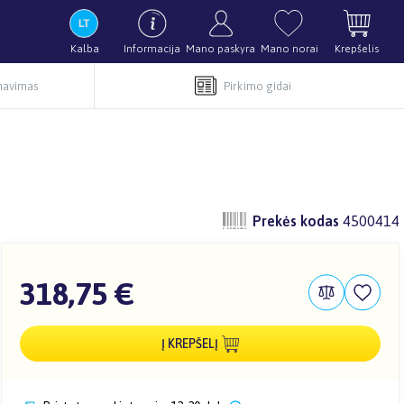
Kalba
Informacija
Mano paskyra
Mano norai
Krepšelis
rnavimas
Pirkimo gidai
Prekės kodas
4500414
318,75 €
Į KREPŠELĮ