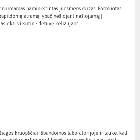
 ir nuimamas paminkštintas juosmens diržas. Formuotas
 papildomą atramą, ypač nešiojant nešiojamąjį
asiekti viršutinę dėtuvę keliaujant.
žiagos kruopščiai išbandomos laboratorijoje ir lauke, kad