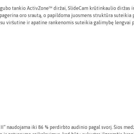
dvigubo tankio ActivZone™ diržai, SlideCam krūtinkaulio diržas
 pagerina oro srautą, o papildoma juosmens struktūra suteikia
su viršutine ir apatine rankenomis suteikia galimybę lengvai p
II“ naudojama iki 86 % perdirbto audinio pagal svorį. Šios med