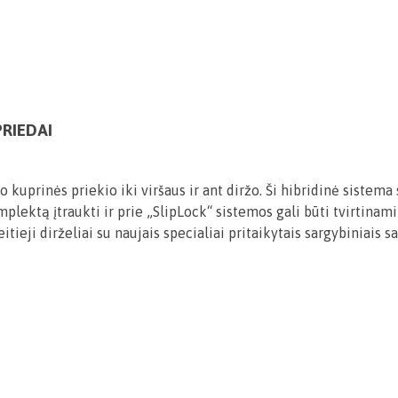
PRIEDAI
uo kuprinės priekio iki viršaus ir ant diržo. Ši hibridinė siste
mplektą įtraukti ir prie „SlipLock“ sistemos gali būti tvirtinam
reitieji dirželiai su naujais specialiai pritaikytais sargybiniai