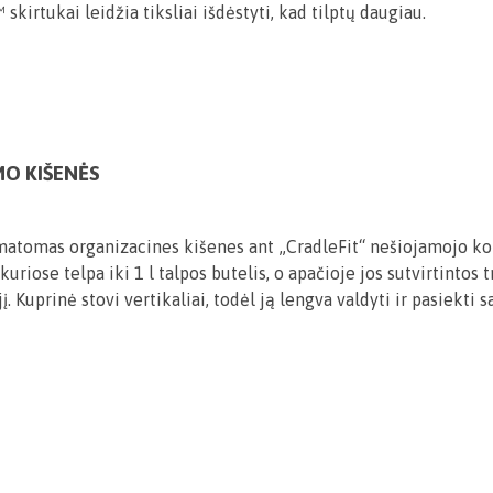
irtukai leidžia tiksliai išdėstyti, kad tilptų daugiau.
MO KIŠENĖS
matomas organizacines kišenes ant „CradleFit“ nešiojamojo kom
uriose telpa iki 1 l talpos butelis, o apačioje jos sutvirtintos
jį. Kuprinė stovi vertikaliai, todėl ją lengva valdyti ir pasiekti s