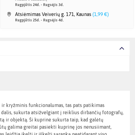
Rugpjūtis 24d. - Rugsėjis 3d.
Atsiėmimas Veiverių g. 171, Kaunas
(
1,99 €
)
Rugpjūtis 25d. - Rugsėjis 4d.
 ir kryžminis funkcionalumas, tas pats patikimas
is, sukurta atsižvelgiant į reiklius dirbančių fotografų,
tą ir objektą. Ši kuprinė sukurta taip, kad galėtų
būtų galima greitai pasiekti kuprinę jos nenusiimant,
s leidžia įkelti ir iškelti sąranką neatidarant viso