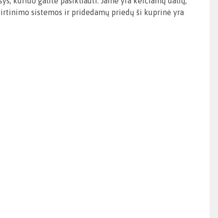
s, kuriuo galite pasikliauti. Jame yra keičiamų dalių,
virtinimo sistemos ir pridedamų priedų ši kuprinė yra