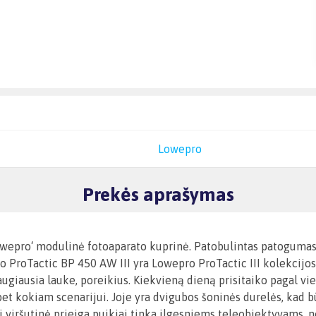
Lowepro
Prekės aprašymas
Lowepro‘ modulinė fotoaparato kuprinė. Patobulintas patogumas
oTactic BP 450 AW III yra Lowepro ProTactic III kolekcijos dal
augiausia lauke, poreikius. Kiekvieną dieną prisitaiko pagal vie
ys bet kokiam scenarijui. Joje yra dvigubos šoninės durelės, kad 
i viršutinė prieiga puikiai tinka ilgesniems teleobjektyvams, ne