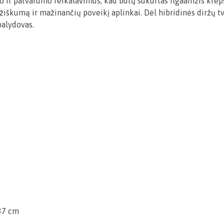
 ir patvarumo reikalavimus, kad būtų sukurtas ilgaamžis krepšy
žiškumą ir mažinančių poveikį aplinkai. Dėl hibridinės diržų t
palydovas.
37 cm