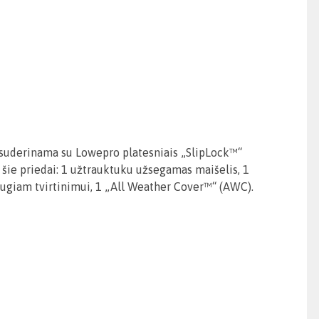
ma suderinama su Lowepro platesniais „SlipLock™“
i šie priedai: 1 užtrauktuku užsegamas maišelis, 1
s saugiam tvirtinimui, 1 „All Weather Cover™“ (AWC).