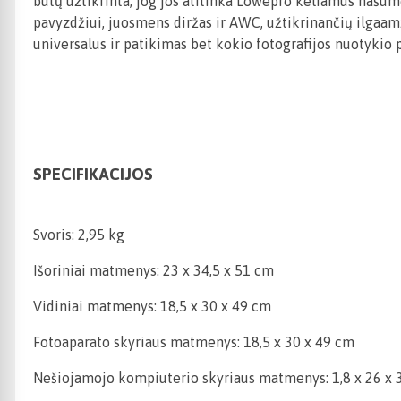
būtų užtikrinta, jog jos atitinka Lowepro keliamus našumo
pavyzdžiui, juosmens diržas ir AWC, užtikrinančių ilgaam
universalus ir patikimas bet kokio fotografijos nuotykio 
SPECIFIKACIJOS
Svoris: 2,95 kg
Išoriniai matmenys: 23 x 34,5 x 51 cm
Vidiniai matmenys: 18,5 x 30 x 49 cm
Fotoaparato skyriaus matmenys: 18,5 x 30 x 49 cm
Nešiojamojo kompiuterio skyriaus matmenys: 1,8 x 26 x 