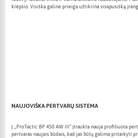
krepšio. Visiška galinė prieiga užtikrina visapusišką įra
NAUJOVIŠKA PERTVARŲ SISTEMA
Į „ProTactic BP 450 AW III“ įtraukta nauja profiliuota pertv
pertvaras naujais būdais, kad jas būtų galima pritaikyti 