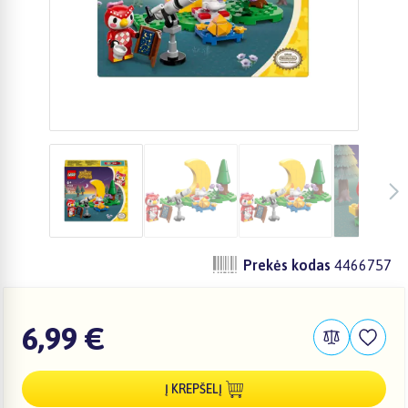
Prekės kodas
4466757
6,99 €
Į KREPŠELĮ