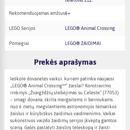
telefonu 112.
Rekomenduojamas amžius
6+
LEGO Serijos
LEGO® Animal Crossing
Pomėgiai
LEGO® ŽAIDIMAI
Prekės aprašymas
Ieškote dovanėlės vaikui. kuriam patinka naujausi
„LEGO® Animal Crossing™“ žaislai? Konstravimo
rinkinys „Žvaigždžių stebėjimas su Celeste“ (77053)
– smagi dovana. skirta mergaitėms ir berniukams
nuo 6 metų. mėgstantiems astronomijos tematikos
žaislus ir kūrybiškus žaidimus vaidmenimis. Vaikai
sukonstruos vaizdo žaidimų serijos įkvėptą gamtos
sceną. Galės pastatyti žaislinį teleskopą ir žaisti