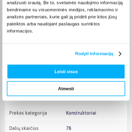
ateičiai. Jie nurodyti ant
analizuoti srautą. Be to, svetainės naudojimo informaciją
pakuotės.
bendriname su visuomeninės medijos, reklamavimo ir
analizės partneriais, kurie gali ją pridėti prie kitos jūsų
Garantinis laikotarpis
24 mėn.
pateiktos arba naudojant paslaugas surinktos
informacijos.
Kilmės šalis
Kinija
Aukštis
46 mm
Rodyti informaciją
Plotis
122 mm
Leisti visus
Gylis
141 mm
Atmesti
Svoris, Kg
0.122
Prekės kategorija
Konstruktoriai
Dalių skaičius
78