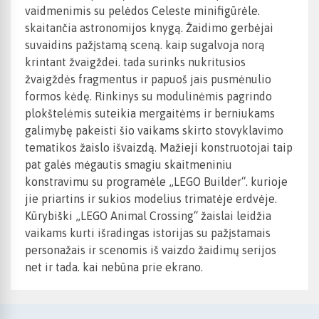
vaidmenimis su pelėdos Celeste minifigūrėle.
skaitančia astronomijos knygą. Žaidimo gerbėjai
suvaidins pažįstamą sceną. kaip sugalvoja norą
krintant žvaigždei. tada surinks nukritusios
žvaigždės fragmentus ir papuoš jais pusmėnulio
formos kėdę. Rinkinys su modulinėmis pagrindo
plokštelėmis suteikia mergaitėms ir berniukams
galimybę pakeisti šio vaikams skirto stovyklavimo
tematikos žaislo išvaizdą. Mažieji konstruotojai taip
pat galės mėgautis smagiu skaitmeniniu
konstravimu su programėle „LEGO Builder“. kurioje
jie priartins ir sukios modelius trimatėje erdvėje.
Kūrybiški „LEGO Animal Crossing“ žaislai leidžia
vaikams kurti išradingas istorijas su pažįstamais
personažais ir scenomis iš vaizdo žaidimų serijos
net ir tada. kai nebūna prie ekrano.