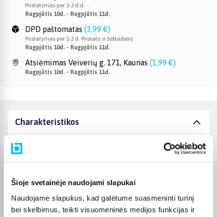
Pristatymas per 1-2 d.d.
Rugpjūtis 10d. - Rugpjūtis 11d.
DPD paštomatas
(
3,99 €
)
Pristatymas per 1-2 d. Pristato ir šeštadienį
Rugpjūtis 10d. - Rugpjūtis 11d.
Atsiėmimas Veiverių g. 171, Kaunas
(
1,99 €
)
Rugpjūtis 10d. - Rugpjūtis 11d.
Charakteristikos
Gamintojas
LEGO
Prekė yra sertifikuota ir
atitinka Europos Sąjungos
Šioje svetainėje naudojami slapukai
reikalavimus žaislams. CE
žymą rasite ant pakuotės.
Naudojame slapukus, kad galėtume suasmeninti turinį
CE sertifikatas
Išsaugokite gamintojo ir
bei skelbimus, teikti visuomeninės medijos funkcijas ir
importuotojo rekvizitus