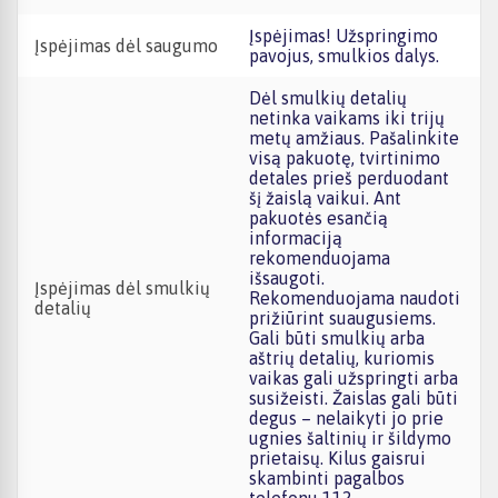
Įspėjimas! Užspringimo
Įspėjimas dėl saugumo
pavojus, smulkios dalys.
Dėl smulkių detalių
netinka vaikams iki trijų
metų amžiaus. Pašalinkite
visą pakuotę, tvirtinimo
detales prieš perduodant
šį žaislą vaikui. Ant
pakuotės esančią
informaciją
rekomenduojama
išsaugoti.
Įspėjimas dėl smulkių
Rekomenduojama naudoti
detalių
prižiūrint suaugusiems.
Gali būti smulkių arba
aštrių detalių, kuriomis
vaikas gali užspringti arba
susižeisti. Žaislas gali būti
degus – nelaikyti jo prie
ugnies šaltinių ir šildymo
prietaisų. Kilus gaisrui
skambinti pagalbos