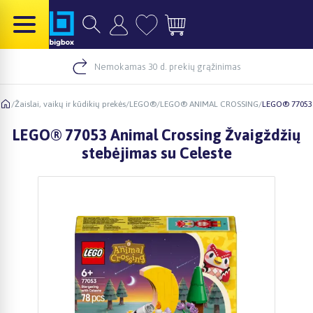
Nemokamas 30 d. prekių grąžinimas
/
Žaislai, vaikų ir kūdikių prekės
/
LEGO®
/
LEGO® ANIMAL CROSSING
/
LEGO® 77053 
LEGO® 77053 Animal Crossing Žvaigždžių
stebėjimas su Celeste