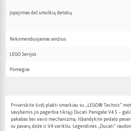
Įspėjimas dėl smulkių detalių
Rekomenduojamas amžius
LEGO Serijos
Pomėgiai
Priverskite širdį plakti smarkiau su „LEGO® Technic“ mo
savybėmis jis pagerbia tikrąjį Ducati Panigale V4 S – gal
pakabas bei vairo mechanizmą. Išbandykite pedalo pavarų 
su pavarų dėže ir V4 varikliu. Legendinės „Ducati“ raudo