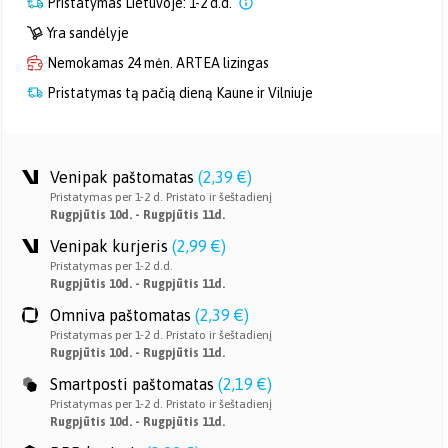
Pristatymas Lietuvoje: 1-2 d.d.
Yra sandėlyje
Nemokamas 24 mėn. ARTEA lizingas
Pristatymas tą pačią dieną Kaune ir Vilniuje
Venipak paštomatas
(
2,39 €
)
Pristatymas per 1-2 d. Pristato ir šeštadienį
Rugpjūtis 10d. - Rugpjūtis 11d.
Venipak kurjeris
(
2,99 €
)
Pristatymas per 1-2 d.d.
Rugpjūtis 10d. - Rugpjūtis 11d.
Omniva paštomatas
(
2,39 €
)
Pristatymas per 1-2 d. Pristato ir šeštadienį
Rugpjūtis 10d. - Rugpjūtis 11d.
Smartposti paštomatas
(
2,19 €
)
Pristatymas per 1-2 d. Pristato ir šeštadienį
Rugpjūtis 10d. - Rugpjūtis 11d.