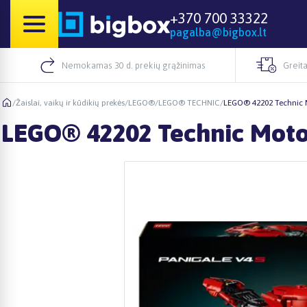
+370 700 33322
pagalba@bigbox.lt
Nemokamas 30 d. prekių grąžinimas
Greita
/
Žaislai, vaikų ir kūdikių prekės
/
LEGO®
/
LEGO® TECHNIC
/
LEGO® 42202 Technic M
LEGO® 42202 Technic Motoc