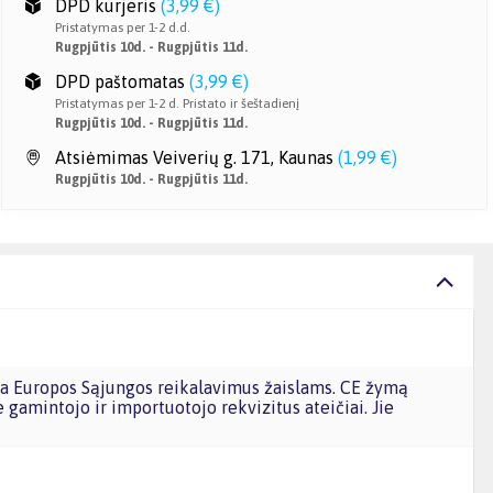
DPD kurjeris
(
3,99 €
)
Pristatymas per 1-2 d.d.
Rugpjūtis 10d. - Rugpjūtis 11d.
DPD paštomatas
(
3,99 €
)
Pristatymas per 1-2 d. Pristato ir šeštadienį
Rugpjūtis 10d. - Rugpjūtis 11d.
Atsiėmimas Veiverių g. 171, Kaunas
(
1,99 €
)
Rugpjūtis 10d. - Rugpjūtis 11d.
e gamintojo ir importuotojo rekvizitus ateičiai. Jie