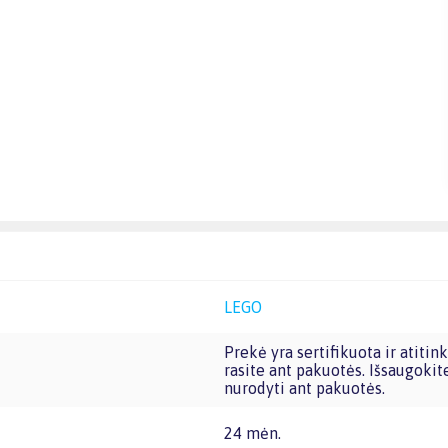
LEGO
Prekė yra sertifikuota ir atitinka Europos Sąjungos reikalavimus žaislams. CE žymą
rasite ant pakuotės. Išsaugokit
nurodyti ant pakuotės.
24 mėn.