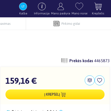
Kalba
Informacija
Mano paskyra
Mano norai
Krepšelis
rnavimas
Pirkimo gidai
Prekės kodas
4465873
159,16 €
Į KREPŠELĮ