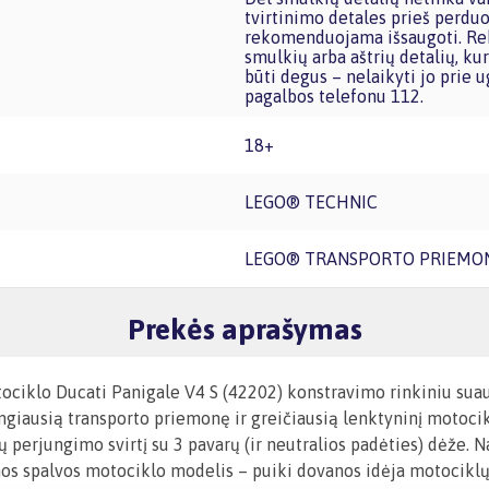
tvirtinimo detales prieš perduo
rekomenduojama išsaugoti. Rek
smulkių arba aštrių detalių, kur
būti degus – nelaikyti jo prie u
pagalbos telefonu 112.
18+
LEGO® TECHNIC
LEGO® TRANSPORTO PRIEMO
Prekės aprašymas
tociklo Ducati Panigale V4 S (42202) konstravimo rinkiniu su
ingiausią transporto priemonę ir greičiausią lenktyninį motocik
perjungimo svirtį su 3 pavarų (ir neutralios padėties) dėže. Na
nos spalvos motociklo modelis – puiki dovanos idėja motociklų g