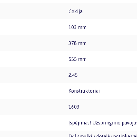
Čekija
103 mm
378 mm
555 mm
2.45
Konstruktoriai
1603
Įspėjimas! Užspringimo pavojus
Dėl smulkių detalių netinka vaikams iki trijų metų amžiaus. Pašalinkite visą pakuotę,