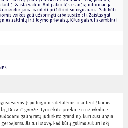
dant šį žaislą vaikui. Ant pakuotės esančią informaciją
omenduojama naudoti prižiūrint suaugusiems. Gali būti
iomis vaikas gali užspringti arba susižeisti. Žaislas gali
gnies šaltinių ir šildymo prietaisų. Kilus gaisrui skambinti
NĖS
augusiesiems. Įspūdingomis detalėmis ir autentiškomis
lą „Ducati“ garaže. Tyrinėkite priekinę ir užpakalinę
udodami galinį ratą judinkite grandinę, kuri susijungia
erbėjams. Jis turi stovą, kad būtų galima sukurti akį