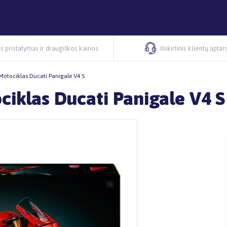
s pristatymas ir draugiškos kainos
Išskirtinis klientų apta
otociklas Ducati Panigale V4 S
iklas Ducati Panigale V4 S