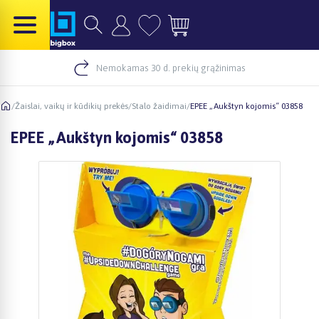
Nemokamas 30 d. prekių grąžinimas
/
Žaislai, vaikų ir kūdikių prekės
/
Stalo žaidimai
/
EPEE „Aukštyn kojomis“ 03858
EPEE „Aukštyn kojomis“ 03858