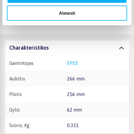
Rugpjūtis 17d. - Rugpjūtis 24d.
Atsiėmimas Veiverių g. 171, Kaunas
(
1,99 €
)
Atmesti
Rugpjūtis 18d. - Rugpjūtis 25d.
Charakteristikos
Gamintojas
EPEE
Aukštis
266 mm
Plotis
256 mm
Gylis
62 mm
Svoris, Kg
0.331