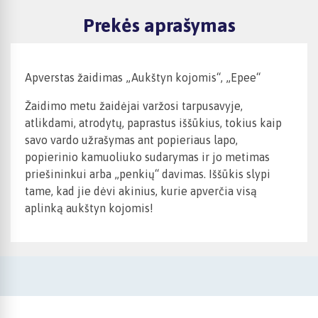
Prekės aprašymas
Apverstas žaidimas „Aukštyn kojomis“, „Epee“
Žaidimo metu žaidėjai varžosi tarpusavyje,
atlikdami, atrodytų, paprastus iššūkius, tokius kaip
savo vardo užrašymas ant popieriaus lapo,
popierinio kamuoliuko sudarymas ir jo metimas
priešininkui arba „penkių“ davimas. Iššūkis slypi
tame, kad jie dėvi akinius, kurie apverčia visą
aplinką aukštyn kojomis!