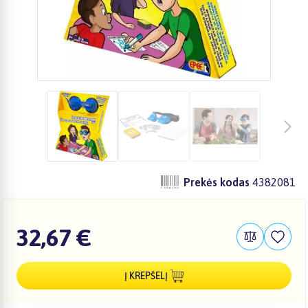
Prekės kodas
4382081
32,67 €
Į KREPŠELĮ