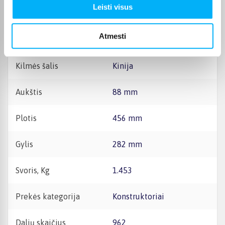
Leisti visus
žymą rasite ant pakuotės.
CE sertifikatas
Išsaugokite gamintojo ir
importuotojo rekvizitus
ateičiai. Jie nurodyti ant
Atmesti
pakuotės.
Kilmės šalis
Kinija
Aukštis
88 mm
Plotis
456 mm
Gylis
282 mm
Svoris, Kg
1.453
Prekės kategorija
Konstruktoriai
Dalių skaičius
962