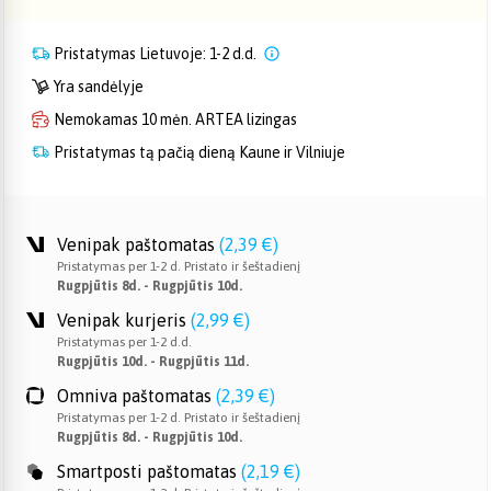
Pristatymas Lietuvoje: 1-2 d.d.
Yra sandėlyje
Nemokamas 10 mėn. ARTEA lizingas
Pristatymas tą pačią dieną Kaune ir Vilniuje
Venipak paštomatas
(
2,39 €
)
Pristatymas per 1-2 d. Pristato ir šeštadienį
Rugpjūtis 8d. - Rugpjūtis 10d.
Venipak kurjeris
(
2,99 €
)
Pristatymas per 1-2 d.d.
Rugpjūtis 10d. - Rugpjūtis 11d.
Omniva paštomatas
(
2,39 €
)
Pristatymas per 1-2 d. Pristato ir šeštadienį
Rugpjūtis 8d. - Rugpjūtis 10d.
Smartposti paštomatas
(
2,19 €
)