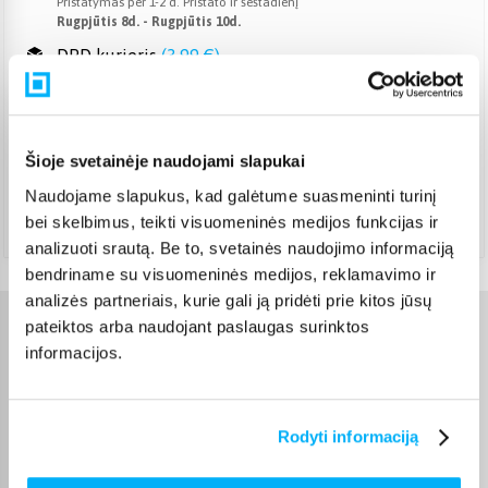
Pristatymas per 1-2 d. Pristato ir šeštadienį
Rugpjūtis 8d. - Rugpjūtis 10d.
DPD kurjeris
(
3,99 €
)
Pristatymas per 1-2 d.d.
Rugpjūtis 10d. - Rugpjūtis 11d.
DPD paštomatas
(
3,99 €
)
Pristatymas per 1-2 d. Pristato ir šeštadienį
Šioje svetainėje naudojami slapukai
Rugpjūtis 8d. - Rugpjūtis 10d.
Naudojame slapukus, kad galėtume suasmeninti turinį
Atsiėmimas Veiverių g. 171, Kaunas
(
1,99 €
)
bei skelbimus, teikti visuomeninės medijos funkcijas ir
Rugpjūtis 10d. - Rugpjūtis 11d.
analizuoti srautą. Be to, svetainės naudojimo informaciją
bendriname su visuomeninės medijos, reklamavimo ir
analizės partneriais, kurie gali ją pridėti prie kitos jūsų
pateiktos arba naudojant paslaugas surinktos
Charakteristikos
informacijos.
Gamintojas
LEGO
Rodyti informaciją
Prekė yra sertifikuota ir
atitinka Europos Sąjungos
reikalavimus žaislams. CE