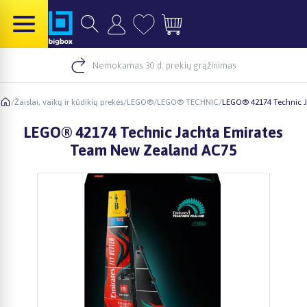
Nemokamas 30 d. prekių grąžinimas
/
Žaislai, vaikų ir kūdikių prekės
/
LEGO®
/
LEGO® TECHNIC
/
LEGO® 42174 Technic 
LEGO® 42174 Technic Jachta Emirates
Team New Zealand AC75