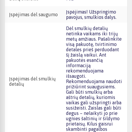
Įspėjimas! Užspringimo
Įspėjimas dėl saugumo
pavojus, smulkios dalys.
Dėl smulkių detalių
netinka vaikams iki trijų
metų amžiaus. Pašalinkite
visą pakuotę, tvirtinimo
detales prieš perduodant
šį žaislą vaikui. Ant
pakuotės esančią
informaciją
rekomenduojama
išsaugoti.
Įspėjimas dėl smulkių
Rekomenduojama naudoti
detalių
prižiūrint suaugusiems.
Gali būti smulkių arba
aštrių detalių, kuriomis
vaikas gali užspringti arba
susižeisti. Žaislas gali būti
degus – nelaikyti jo prie
ugnies šaltinių ir šildymo
prietaisų. Kilus gaisrui
skambinti pagalbos