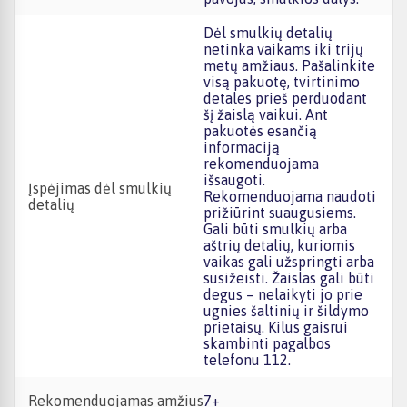
Dėl smulkių detalių
netinka vaikams iki trijų
metų amžiaus. Pašalinkite
visą pakuotę, tvirtinimo
detales prieš perduodant
šį žaislą vaikui. Ant
pakuotės esančią
informaciją
rekomenduojama
išsaugoti.
Įspėjimas dėl smulkių
Rekomenduojama naudoti
detalių
prižiūrint suaugusiems.
Gali būti smulkių arba
aštrių detalių, kuriomis
vaikas gali užspringti arba
susižeisti. Žaislas gali būti
degus – nelaikyti jo prie
ugnies šaltinių ir šildymo
prietaisų. Kilus gaisrui
skambinti pagalbos
telefonu 112.
Rekomenduojamas amžius
7+