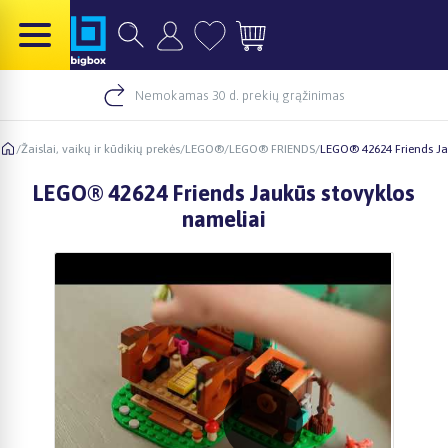
Nemokamas 30 d. prekių grąžinimas
/
Žaislai, vaikų ir kūdikių prekės
/
LEGO®
/
LEGO® FRIENDS
/
LEGO® 42624 Friends Ja
LEGO® 42624 Friends Jaukūs stovyklos
nameliai