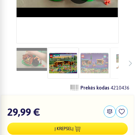
Prekės kodas
4210436
29,99 €
Į KREPŠELĮ