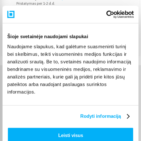
Pristatymas per 1-2 d.d.
Rugpjūtis 10d. - Rugpjūtis 11d.
DPD paštomatas
(
3,99 €
)
Pristatymas per 1-2 d. Pristato ir šeštadienį
Rugpjūtis 8d. - Rugpjūtis 10d.
Šioje svetainėje naudojami slapukai
Atsiėmimas Veiverių g. 171, Kaunas
(
1,99 €
)
Naudojame slapukus, kad galėtume suasmeninti turinį
Rugpjūtis 10d. - Rugpjūtis 11d.
bei skelbimus, teikti visuomeninės medijos funkcijas ir
analizuoti srautą. Be to, svetainės naudojimo informaciją
bendriname su visuomeninės medijos, reklamavimo ir
analizės partneriais, kurie gali ją pridėti prie kitos jūsų
Charakteristikos
pateiktos arba naudojant paslaugas surinktos
informacijos.
Gamintojas
LEGO
Prekė yra sertifikuota ir
atitinka Europos Sąjungos
Rodyti informaciją
reikalavimus žaislams. CE
žymą rasite ant pakuotės.
CE sertifikatas
Išsaugokite gamintojo ir
Leisti visus
importuotojo rekvizitus