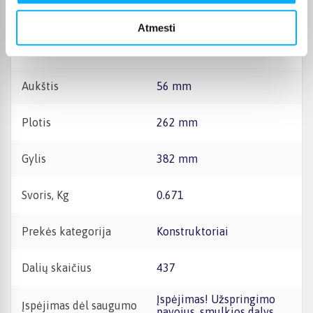
ateičiai. Jie nurodyti ant
pakuotės.
Atmesti
Kilmės šalis
Vengrija
Aukštis
56 mm
Plotis
262 mm
Gylis
382 mm
Svoris, Kg
0.671
Prekės kategorija
Konstruktoriai
Dalių skaičius
437
Įspėjimas! Užspringimo
Įspėjimas dėl saugumo
pavojus, smulkios dalys.