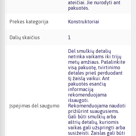
ateičiai. Jie nurodyti ant
pakuotės.
Prekės kategorija
Konstruktoriai
Dalių skaičius
1
Dėl smulkių detalių
netinka vaikams iki trijų
metų amžiaus. Pašalinkite
visą pakuotę, tvirtinimo
detales prieš perduodant
šį žaislą vaikui. Ant
pakuotės esančią
informaciją
rekomenduojama
išsaugoti.
Įspėjimas dėl saugumo
Rekomenduojama naudoti
prižiūrint suaugusiems.
Gali būti smulkių arba
aštrių detalių, kuriomis
vaikas gali užspringti arba
susižeisti. Žaislas gali būti