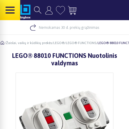
Nemokamas 30 d. prekių grąžinimas
/
Žaislai, vaikų ir kūdikių prekės
/
LEGO®
/
LEGO® FUNCTIONS
/
LEGO® 88010 FUNCT
LEGO® 88010 FUNCTIONS Nuotolinis
valdymas