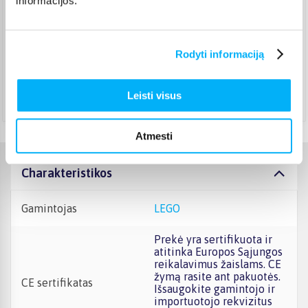
informacijos.
Pristatymas per 1-2 d.d.
Rugpjūtis 10d. - Rugpjūtis 11d.
DPD paštomatas
(
3,99 €
)
Rodyti informaciją
Pristatymas per 1-2 d. Pristato ir šeštadienį
Rugpjūtis 8d. - Rugpjūtis 10d.
Atsiėmimas Veiverių g. 171, Kaunas
(
1,99 €
)
Leisti visus
Rugpjūtis 10d. - Rugpjūtis 11d.
Atmesti
Charakteristikos
Gamintojas
LEGO
Prekė yra sertifikuota ir
atitinka Europos Sąjungos
reikalavimus žaislams. CE
žymą rasite ant pakuotės.
CE sertifikatas
Išsaugokite gamintojo ir
importuotojo rekvizitus