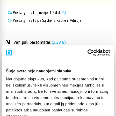
Pristatymas Lietuvoje: 1-2 d.d.
Pristatymas tą pačią dieną Kaune ir Vilniuje
Venipak paštomatas
(
2,39 €
)
Pristatymas per 1-2 d. Pristato ir šeštadienį
Rugpjūtis 8d. - Rugpjūtis 10d.
Venipak kurjeris
(
2,99 €
)
Pristatymas per 1-2 d.d.
Rugpjūtis 10d. - Rugpjūtis 11d.
Šioje svetainėje naudojami slapukai
Omniva paštomatas
(
2,39 €
)
Naudojame slapukus, kad galėtume suasmeninti turinį
Pristatymas per 1-2 d. Pristato ir šeštadienį
bei skelbimus, teikti visuomeninės medijos funkcijas ir
Rugpjūtis 8d. - Rugpjūtis 10d.
analizuoti srautą. Be to, svetainės naudojimo informaciją
Smartposti paštomatas
(
2,19 €
)
bendriname su visuomeninės medijos, reklamavimo ir
Pristatymas per 1-2 d. Pristato ir šeštadienį
analizės partneriais, kurie gali ją pridėti prie kitos jūsų
Rugpjūtis 8d. - Rugpjūtis 10d.
pateiktos arba naudojant paslaugas surinktos
DPD kurjeris
(
3,99 €
)