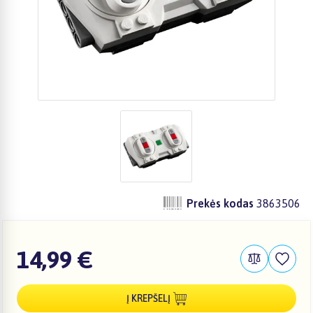
Prekės kodas
3863506
14,99 €
Į KREPŠELĮ