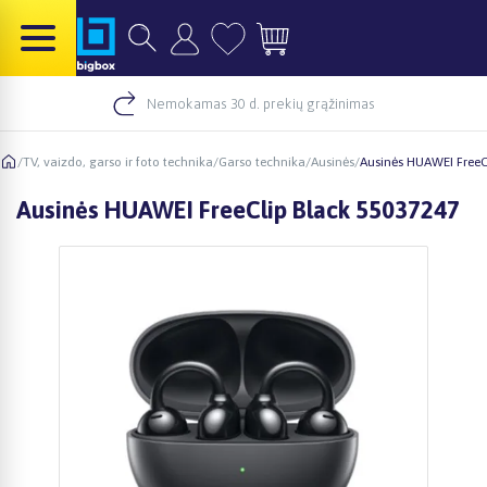
Nemokamas 30 d. prekių grąžinimas
/
TV, vaizdo, garso ir foto technika
/
Garso technika
/
Ausinės
/
Ausinės HUAWEI FreeC
Ausinės HUAWEI FreeClip Black 55037247