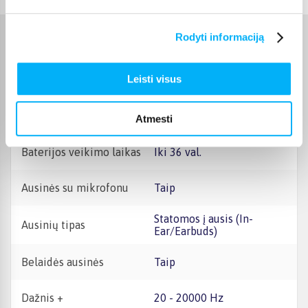
Rodyti informaciją
Charakteristikos
Leisti visus
Gamintojas
Huawei
Bluetooth ryšys +
Taip
Atmesti
Baterijos veikimo laikas
Iki 36 val.
Ausinės su mikrofonu
Taip
Statomos į ausis (In-
Ausinių tipas
Ear/Earbuds)
Belaidės ausinės
Taip
Dažnis +
20 - 20000 Hz