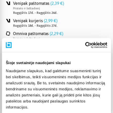
Venipak paštomatas
(
2,39 €
)
Pristato ir šeštadienį
Rugpjūtis 17d. - Rugpjūtis 26d.
Venipak kurjeris
(
2,99 €
)
Rugpjūtis 18d. - Rugpjūtis 27d.
Omniva paštomatas
(
2,29 €
)
Pristato ir šeštadienį
Rugpjūtis 17d. - Rugpjūtis 26d.
Smartposti paštomatas
(
2,39 €
)
Pristato ir šeštadienį
Rugpjūtis 17d. - Rugpjūtis 26d.
Šioje svetainėje naudojami slapukai
DPD kurjeris
(
3,99 €
)
Naudojame slapukus, kad galėtume suasmeninti turinį
Rugpjūtis 18d. - Rugpjūtis 27d.
bei skelbimus, teikti visuomeninės medijos funkcijas ir
DPD paštomatas
(
3,99 €
)
analizuoti srautą. Be to, svetainės naudojimo informaciją
Pristato ir šeštadienį
bendriname su visuomeninės medijos, reklamavimo ir
Rugpjūtis 17d. - Rugpjūtis 26d.
analizės partneriais, kurie gali ją pridėti prie kitos jūsų
Atsiėmimas Veiverių g. 171, Kaunas
(
1,99 €
)
pateiktos arba naudojant paslaugas surinktos
Rugpjūtis 18d. - Rugpjūtis 27d.
informacijos.