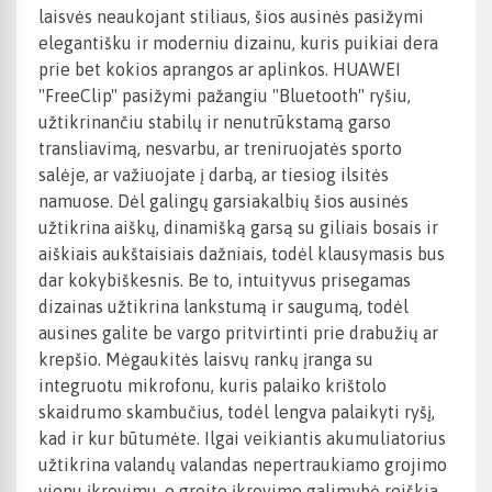
laisvės neaukojant stiliaus, šios ausinės pasižymi
elegantišku ir moderniu dizainu, kuris puikiai dera
prie bet kokios aprangos ar aplinkos. HUAWEI
"FreeClip" pasižymi pažangiu "Bluetooth" ryšiu,
užtikrinančiu stabilų ir nenutrūkstamą garso
transliavimą, nesvarbu, ar treniruojatės sporto
salėje, ar važiuojate į darbą, ar tiesiog ilsitės
namuose. Dėl galingų garsiakalbių šios ausinės
užtikrina aiškų, dinamišką garsą su giliais bosais ir
aiškiais aukštaisiais dažniais, todėl klausymasis bus
dar kokybiškesnis. Be to, intuityvus prisegamas
dizainas užtikrina lankstumą ir saugumą, todėl
ausines galite be vargo pritvirtinti prie drabužių ar
krepšio. Mėgaukitės laisvų rankų įranga su
integruotu mikrofonu, kuris palaiko krištolo
skaidrumo skambučius, todėl lengva palaikyti ryšį,
kad ir kur būtumėte. Ilgai veikiantis akumuliatorius
užtikrina valandų valandas nepertraukiamo grojimo
vienu įkrovimu, o greito įkrovimo galimybė reiškia,