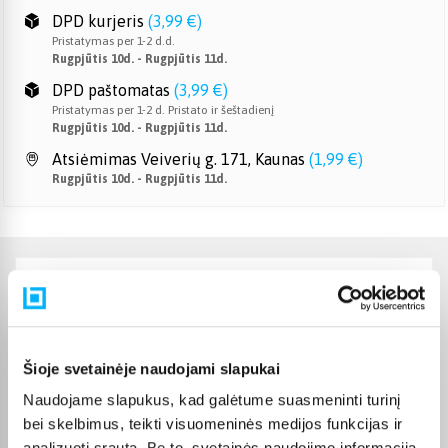
DPD kurjeris
(
3,99 €
)
Pristatymas per 1-2 d.d.
Rugpjūtis 10d. - Rugpjūtis 11d.
DPD paštomatas
(
3,99 €
)
Pristatymas per 1-2 d. Pristato ir šeštadienį
Rugpjūtis 10d. - Rugpjūtis 11d.
Atsiėmimas Veiverių g. 171, Kaunas
(
1,99 €
)
Rugpjūtis 10d. - Rugpjūtis 11d.
Charakteristikos
Gamintojas
LEGO
Šioje svetainėje naudojami slapukai
Žaislas yra sertifikuotas ir
atitinka Europos Sąjungos
Naudojame slapukus, kad galėtume suasmeninti turinį
reikalavimus žaislams. CE
bei skelbimus, teikti visuomeninės medijos funkcijas ir
žymą rasite ant pakuotės.
CE sertifikatas
analizuoti srautą. Be to, svetainės naudojimo informaciją