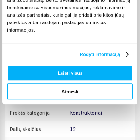
Išsaugokite gamintojo ir
importuotojo rekvizitus
bendriname su visuomeninės medijos, reklamavimo ir
ateičiai. Jie nurodyti ant
analizės partneriais, kurie gali ją pridėti prie kitos jūsų
pakuotės.
pateiktos arba naudojant paslaugas surinktos
informacijos.
Kilmės šalis
Kinija
Aukštis
70 mm
Rodyti informaciją
Plotis
191 mm
Leisti visus
Gylis
354 mm
Atmesti
Svoris, Kg
0.469
Prekės kategorija
Konstruktoriai
Dalių skaičius
19