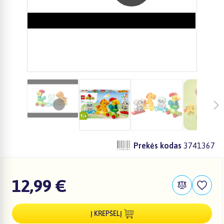
Prekės kodas
3741367
12,99 €
Į KREPŠELĮ