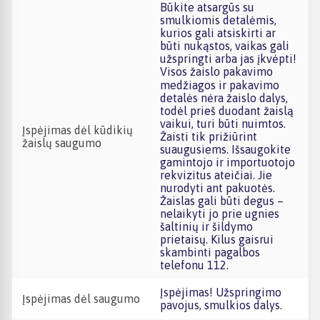
Būkite atsargūs su
smulkiomis detalėmis,
kurios gali atsiskirti ar
būti nukąstos, vaikas gali
užspringti arba jas įkvėpti!
Visos žaislо pakavimo
medžiagos ir pakavimo
detalės nėra žaislo dalys,
todėl prieš duodant žaislą
vaikui, turi būti nuimtos.
Įspėjimas dėl kūdikių
Žaisti tik prižiūrint
žaislų saugumo
suaugusiems. Išsaugokite
gamintojo ir importuotojo
rekvizitus ateičiai. Jie
nurodyti ant pakuotės.
Žaislas gali būti degus –
nelaikyti jo prie ugnies
šaltinių ir šildymo
prietaisų. Kilus gaisrui
skambinti pagalbos
telefonu 112.
Įspėjimas! Užspringimo
Įspėjimas dėl saugumo
pavojus, smulkios dalys.