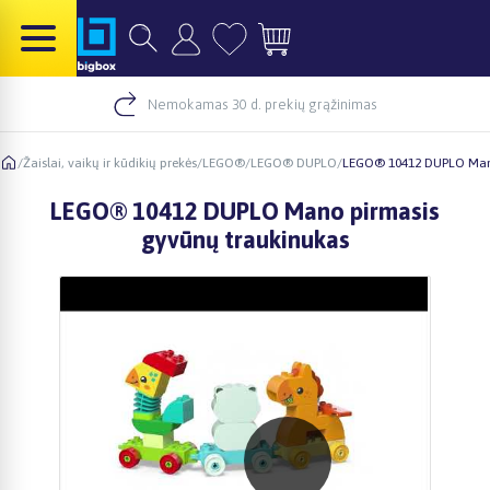
Nemokamas 30 d. prekių grąžinimas
/
Žaislai, vaikų ir kūdikių prekės
/
LEGO®
/
LEGO® DUPLO
/
LEGO® 10412 DUPLO Mano
LEGO® 10412 DUPLO Mano pirmasis
gyvūnų traukinukas