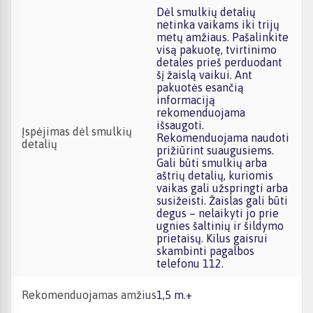
Dėl smulkių detalių
netinka vaikams iki trijų
metų amžiaus. Pašalinkite
visą pakuotę, tvirtinimo
detales prieš perduodant
šį žaislą vaikui. Ant
pakuotės esančią
informaciją
rekomenduojama
išsaugoti.
Įspėjimas dėl smulkių
Rekomenduojama naudoti
detalių
prižiūrint suaugusiems.
Gali būti smulkių arba
aštrių detalių, kuriomis
vaikas gali užspringti arba
susižeisti. Žaislas gali būti
degus – nelaikyti jo prie
ugnies šaltinių ir šildymo
prietaisų. Kilus gaisrui
skambinti pagalbos
telefonu 112.
Rekomenduojamas amžius
1,5 m.+