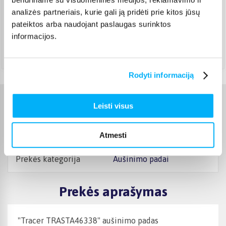
DPD paštomatas
(
3,99 €
)
analizės partneriais, kurie gali ją pridėti prie kitos jūsų
Pristato ir šeštadienį
pateiktos arba naudojant paslaugas surinktos
Rugpjūtis 18d. - Rugpjūtis 24d.
informacijos.
Atsiėmimas Veiverių g. 171, Kaunas
(
1,99 €
)
Rugpjūtis 18d. - Rugpjūtis 25d.
Rodyti informaciją
Leisti visus
Charakteristikos
Gamintojas
TRACER
Atmesti
Prekės kategorija
Aušinimo padai
Prekės aprašymas
"Tracer TRASTA46338" aušinimo padas