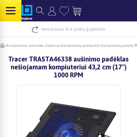
Nemokamas 30 d. prekių grąžinimas
/
Kompiuteriai, konsolės, žaidimai
/
Kompiuterių priedai
/
Kiti kompiuterių priedai
/
T
Tracer TRASTA46338 aušinimo padėklas
nešiojamam kompiuteriui 43,2 cm (17")
1000 RPM