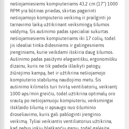
nešiojamiesiems kompiuteriams 43,2 cm (17") 1000
RPM yra būtinas priedas, skirtas pagerinti
nešiojamojo kompiuterio veikimą ir prailginti jo
tarnavimo laiką užtikrinant veiksmingą šilumos
valdymą. Šis aušinimo padas specialiai sukurtas
nešiojamiesiems kompiuteriams iki 17 colių, todėl
jis idealiai tinka didesniems ir galingesniems
įrenginiams, kurie veikdami išskiria daug šilumos.
Aušinimo padas pasižymi elegantišku, ergonomišku
dizainu, kuris ne tik padeda išlaikyti patogų
žiūrėjimo kampą, bet ir užtikrina nešiojamojo
kompiuterio stabilumą naudojimo metu. Šis
aušinimo kilimėlis turi tvirtą ventiliatorių, veikiantį
1000 aps/min greičiu, todėl užtikrina optimalų oro
srautą po nešiojamuoju kompiuteriu, veiksmingai
išsklaido šilumą ir apsaugo nuo šiluminio
droseliavimo, kuris gali pabloginti įrenginio
veikimą. Tyliai veikiantis ventiliatorius užtikrina,
kad nebus jokių blaškančių garsų, todėl galėsite