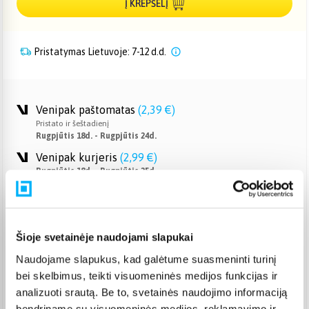
Į KREPŠELĮ
Pristatymas Lietuvoje: 7-12 d.d.
Venipak paštomatas
(
2,39 €
)
Pristato ir šeštadienį
Rugpjūtis 18d. - Rugpjūtis 24d.
Venipak kurjeris
(
2,99 €
)
Rugpjūtis 18d. - Rugpjūtis 25d.
Omniva paštomatas
(
2,39 €
)
Pristato ir šeštadienį
Rugpjūtis 18d. - Rugpjūtis 24d.
Šioje svetainėje naudojami slapukai
Smartposti paštomatas
(
2,19 €
)
Pristato ir šeštadienį
Naudojame slapukus, kad galėtume suasmeninti turinį
Rugpjūtis 18d. - Rugpjūtis 24d.
bei skelbimus, teikti visuomeninės medijos funkcijas ir
DPD kurjeris
(
3,99 €
)
analizuoti srautą. Be to, svetainės naudojimo informaciją
Rugpjūtis 18d. - Rugpjūtis 25d.
bendriname su visuomeninės medijos, reklamavimo ir