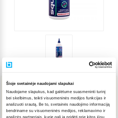
Prekės kodas
3363442
Šioje svetainėje naudojami slapukai
44,79 €
Naudojame slapukus, kad galėtume suasmeninti turinį
bei skelbimus, teikti visuomeninės medijos funkcijas ir
analizuoti srautą. Be to, svetainės naudojimo informaciją
Į KREPŠELĮ
bendriname su visuomeninės medijos, reklamavimo ir
analizės partneriais, kurie gali ją pridėti prie kitos jūsų