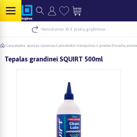
Nemokamas 30 d. prekių grąžinimas
/
Laisvalaikis, sportas, turizmas
/
Laisvalaikio transportas ir priedai
/
Dviračių prieda
Tepalas grandinei SQUIRT 500ml