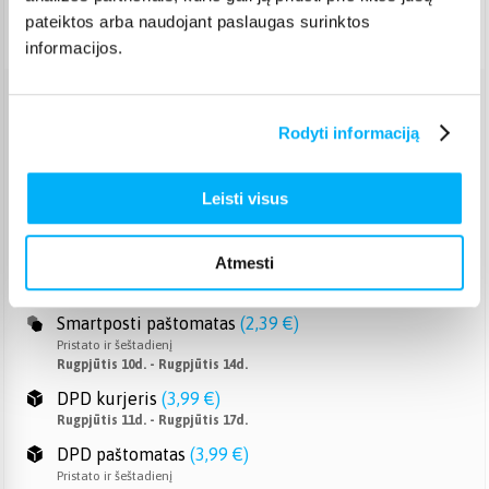
pateiktos arba naudojant paslaugas surinktos
Pristatymas Lietuvoje: 3-7 d.d.
informacijos.
Venipak paštomatas
(
2,39 €
)
Rodyti informaciją
Pristato ir šeštadienį
Rugpjūtis 10d. - Rugpjūtis 14d.
Venipak kurjeris
(
2,99 €
)
Leisti visus
Rugpjūtis 11d. - Rugpjūtis 17d.
Omniva paštomatas
(
2,29 €
)
Atmesti
Pristato ir šeštadienį
Rugpjūtis 10d. - Rugpjūtis 14d.
Smartposti paštomatas
(
2,39 €
)
Pristato ir šeštadienį
Rugpjūtis 10d. - Rugpjūtis 14d.
DPD kurjeris
(
3,99 €
)
Rugpjūtis 11d. - Rugpjūtis 17d.
DPD paštomatas
(
3,99 €
)
Pristato ir šeštadienį