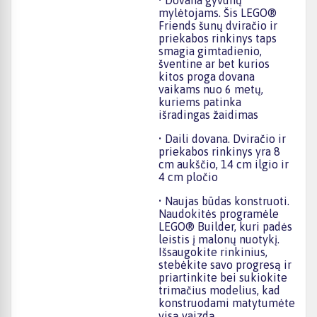
• Dovana gyvūnų
mylėtojams. Šis LEGO®
Friends šunų dviračio ir
priekabos rinkinys taps
smagia gimtadienio,
šventine ar bet kurios
kitos proga dovana
vaikams nuo 6 metų,
kuriems patinka
išradingas žaidimas
• Daili dovana. Dviračio ir
priekabos rinkinys yra 8
cm aukščio, 14 cm ilgio ir
4 cm pločio
• Naujas būdas konstruoti.
Naudokitės programėle
LEGO® Builder, kuri padės
leistis į malonų nuotykį.
Išsaugokite rinkinius,
stebėkite savo progresą ir
priartinkite bei sukiokite
trimačius modelius, kad
konstruodami matytumėte
visą vaizdą