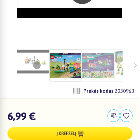
Prekės kodas
2030963
6,99 €
Į KREPŠELĮ