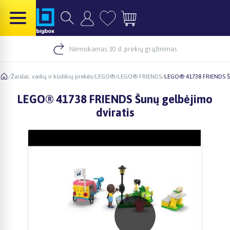
Nemokamas 30 d. prekių grąžinimas
/
Žaislai, vaikų ir kūdikių prekės
/
LEGO®
/
LEGO® FRIENDS
/
LEGO® 41738 FRIENDS Šu
LEGO® 41738 FRIENDS Šunų gelbėjimo
dviratis