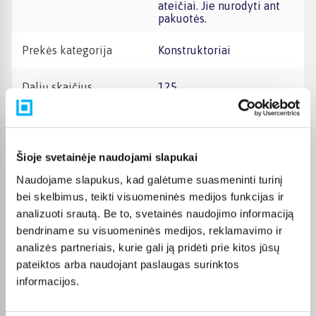
ateičiai. Jie nurodyti ant
pakuotės.
Prekės kategorija
Konstruktoriai
Dalių skaičius
125
• Gyvūnėlių priežiūros
žaidimas vaidmenimis
vaikams nuo 6 metų.
Šioje svetainėje naudojami slapukai
Nudžiuginkite mažuosius
Naudojame slapukus, kad galėtume suasmeninti turinį
gyvūnų mylėtojus šiuo
LEGO® Friends Šunų
bei skelbimus, teikti visuomeninės medijos funkcijas ir
gelbėjimo dviračio
analizuoti srautą. Be to, svetainės naudojimo informaciją
(41738) ir priekabos
bendriname su visuomeninės medijos, reklamavimo ir
žaidimo rinkiniu, kuris
suteikia galimybę
analizės partneriais, kurie gali ją pridėti prie kitos jūsų
konstruoti ir žaisti šunų
pateiktos arba naudojant paslaugas surinktos
gelbėjimo misijas
informacijos.
• Rinkinys su istorija. Jį
sudaro dviratis ir