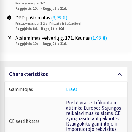
Pristatymas per 1-2 d.d.
Rugpjūtis 10d. - Rugpjūtis 11d.
DPD paštomatas
(
3,99 €
)
Pristatymas per 1-2 d. Pristato ir šeštadienį
Rugpjūtis 8d. - Rugpjūtis 10d.
Atsiėmimas Veiverių g. 171, Kaunas
(
1,99 €
)
Rugpjūtis 10d. - Rugpjūtis 11d.
Charakteristikos
Gamintojas
LEGO
Prekė yra sertifikuota ir
atitinka Europos Sąjungos
reikalavimus žaislams. CE
žymą rasite ant pakuotės.
CE sertifikatas
Išsaugokite gamintojo ir
importuotojo rekvizitus