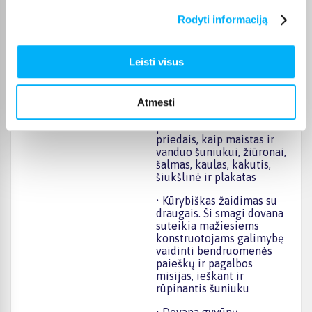
atskiriama atidaroma
priekaba bei parko
Rodyti informaciją
lopinėlis su suoleliu ir
judančiu krūmu, kurį
pakėlus pasirodo dingęs
Leisti visus
šuniukas
• Priedai ir ne tik. Su Alijos
ir Viktorijos
Atmesti
minilėlytėmis, šuniuko
personažuir tokiais
priedais, kaip maistas ir
vanduo šuniukui, žiūronai,
šalmas, kaulas, kakutis,
šiukšlinė ir plakatas
• Kūrybiškas žaidimas su
draugais. Ši smagi dovana
suteikia mažiesiems
konstruotojams galimybę
vaidinti bendruomenės
paieškų ir pagalbos
misijas, ieškant ir
rūpinantis šuniuku