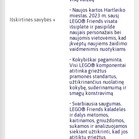
• Naujos kartos Hartleiko
miestas. 2023 m. sausį
Išskirtinės savybės +
LEGO® Friends visata
išsiplėtė ir pasipildė
naujais personažais bei
naujomis vietovėmis, kad
įkvėptų naujiems žaidimo
vaidmenimis nuotykiams
• Kokybiškai pagaminta.
Visi LEGO® komponentai
atitinka griežtus
pramonės standartus,
užtikrinančius nuolatinę
kokybę, suderinamumą ir
smagų konstravimą
• Svarbiausia saugumas.
LEGO® Friends kaladėlės
ir dalys mėtomos,
kaitinamos, gniuždomos,
sukamos ir analizuojamos
siekiant užtikrinti, kad jos
atitiktų griežtus