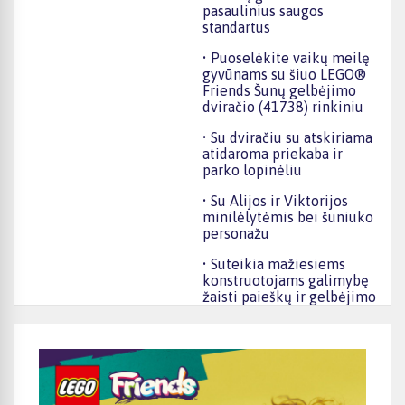
pasaulinius saugos
standartus
• Puoselėkite vaikų meilę
gyvūnams su šiuo LEGO®
Friends Šunų gelbėjimo
dviračio (41738) rinkiniu
• Su dviračiu su atskiriama
atidaroma priekaba ir
parko lopinėliu
• Su Alijos ir Viktorijos
minilėlytėmis bei šuniuko
personažu
• Suteikia mažiesiems
konstruotojams galimybę
žaisti paieškų ir gelbėjimo
misijas Hartleiko mieste
• Smagi gimtadienio,
šventinė arba bet kurios
kitos progos dovana
vaikams nuo 6 metų