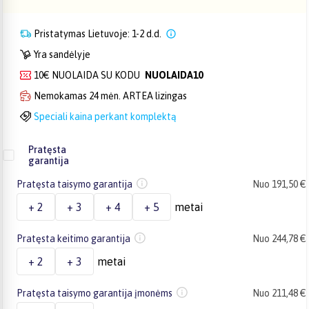
Pristatymas Lietuvoje: 1-2 d.d.
Yra sandėlyje
10€ NUOLAIDA SU KODU
NUOLAIDA10
Nemokamas 24 mėn. ARTEA lizingas
Speciali kaina perkant komplektą
Pratęsta
garantija
Pratęsta taisymo garantija
Nuo 191,50 €
+ 2
+ 3
+ 4
+ 5
metai
Pratęsta keitimo garantija
Nuo 244,78 €
+ 2
+ 3
metai
Pratęsta taisymo garantija įmonėms
Nuo 211,48 €