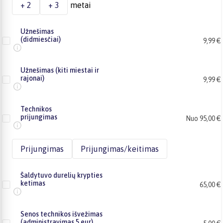
+ 2
+ 3
metai
Užnešimas
(didmiesčiai)
9,99 €
Užnešimas (kiti miestai ir
rajonai)
9,99 €
Technikos
prijungimas
Nuo 95,00 €
Prijungimas
Prijungimas/keitimas
Šaldytuvo durelių krypties
ketimas
65,00 €
Senos technikos išvežimas
(administravimas 5 eur)