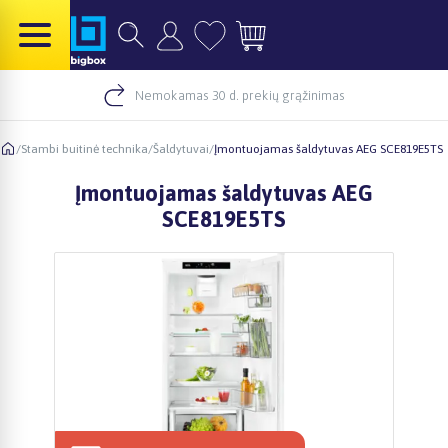
Nemokamas 30 d. prekių grąžinimas
/
Stambi buitinė technika
/
Šaldytuvai
/
Įmontuojamas šaldytuvas AEG SCE819E5TS
Įmontuojamas šaldytuvas AEG
SCE819E5TS