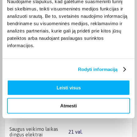
Naudojame slapukus, kad galėtume suasmeninti turinį
Ledukų gaminimo funkcija
Ne
bei skelbimus, teikti visuomeninės medijos funkcijas ir
analizuoti srautą. Be to, svetainės naudojimo informaciją
Garantinis laikotarpis
24 mėn.
bendriname su visuomeninės medijos, reklamavimo ir
analizės partneriais, kurie gali ją pridėti prie kitos jūsų
Kilmės šalis
Italija
pateiktos arba naudojant paslaugas surinktos
informacijos.
Energijos klasė
E
Vėsesnė zona
Yra
Rodyti informaciją
Lentynėlių tipas
Stiklinės
Leisti visus
Šaldytuvo tipas
Šaldiklis apačioje
Atmesti
Šaldiklio atitirpinimas
Automatinis
Saugus veikimo laikas
21 val.
dingus elektrai