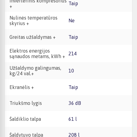
Inverterinis kompresorius
Taip
+
Nulinės temperatūros
Ne
skyrius +
Greitas užšaldymas +
Taip
Elektros energijos
214
sąnaudos metams, kWh +
Užšaldymo galingumas,
10
kg/24 val.+
Ekranėlis +
Taip
Triukšmo lygis
36 dB
Šaldiklio talpa
61 l
Šaldytuvo talpa
208 l