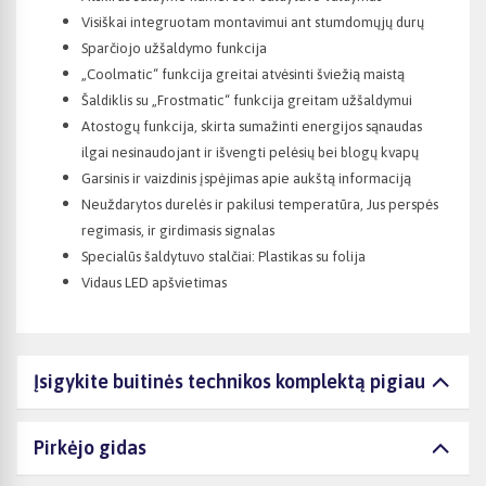
Visiškai integruotam montavimui ant stumdomųjų durų
Sparčiojo užšaldymo funkcija
„Coolmatic“ funkcija greitai atvėsinti šviežią maistą
Šaldiklis su „Frostmatic“ funkcija greitam užšaldymui
Atostogų funkcija, skirta sumažinti energijos sąnaudas
ilgai nesinaudojant ir išvengti pelėsių bei blogų kvapų
Garsinis ir vaizdinis įspėjimas apie aukštą informaciją
Neuždarytos durelės ir pakilusi temperatūra, Jus perspės
regimasis, ir girdimasis signalas
Specialūs šaldytuvo stalčiai: Plastikas su folija
Vidaus LED apšvietimas
Įsigykite buitinės technikos komplektą pigiau
Pirkėjo gidas