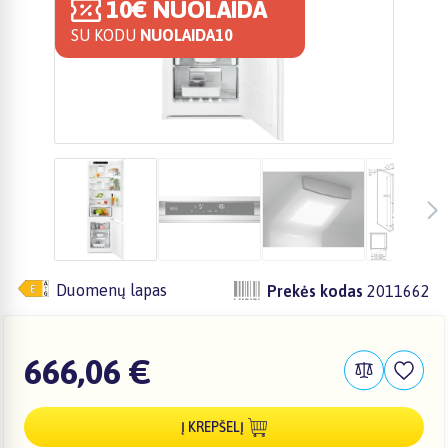
10€ NUOLAIDA
SU KODU
NUOLAIDA10
Duomenų lapas
Prekės kodas
2011662
666,06 €
Į KREPŠELĮ